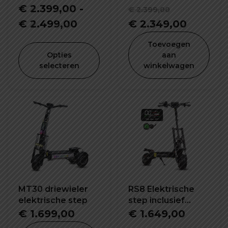
Oorspronk
€
2.399,00
-
€
2.399,00
Prijsklasse:
prijs
Huidig
€
2.499,00
€
2.349,00
€ 2.399,00
was:
prijs
Toevoegen
tot
€ 2.399,0
is:
Opties
aan
selecteren
winkelwagen
€ 2.499,00
€ 2.349
MT30 driewieler
RS8 Elektrische
elektrische step
step inclusief
gratis tas en
€
1.699,00
€
1.649,00
telefoonhouder en