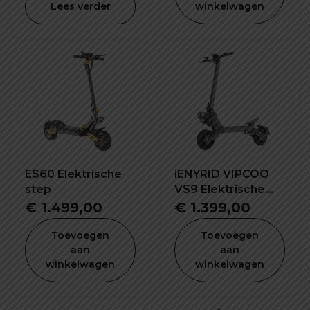
Lees verder
winkelwagen
€ 1.599,
ES60 Elektrische
iENYRID VIPCOO
step
VS9 Elektrische
step
€
1.499,00
€
1.399,00
Toevoegen
Toevoegen
aan
aan
winkelwagen
winkelwagen