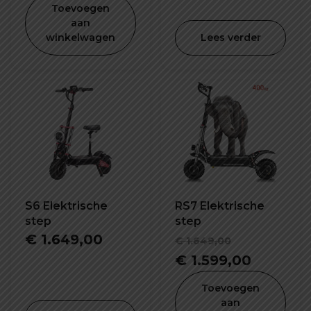
slot
Toevoegen
aan
winkelwagen
Lees verder
S6 Elektrische
RS7 Elektrische
step
step
Oorspronk
€
1.649,00
€
1.649,00
prijs
Huidige
€
1.599,00
was:
prijs
Toevoegen
€ 1.649,00
is:
aan