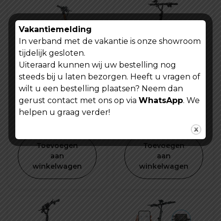
Vakantiemelding
In verband met de vakantie is onze showroom
tijdelijk gesloten.
Uiteraard kunnen wij uw bestelling nog
steeds bij u laten bezorgen. Heeft u vragen of
Kukirin G3 PRO
S4 Elektrische
wilt u een bestelling plaatsen? Neem dan
Elektrische step
step
gerust contact met ons op via
WhatsApp
. We
Oorspronkelijke
€
1.225,00
helpen u graag verder!
€
1.449,00
prijs
Huidige
€
1.299,00
was:
prijs
Toevoegen
Toevoegen
€ 1.449,00.
is:
aan
aan
winkelwagen
winkelwagen
€ 1.299,00.