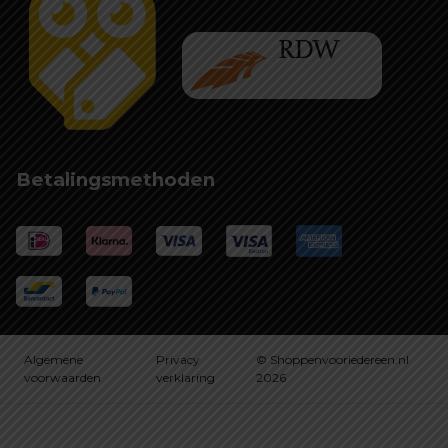
Betalingsmethoden
Algemene
Privacy
© Shoppenvooriedereen.nl
voorwaarden
verklaring
2026