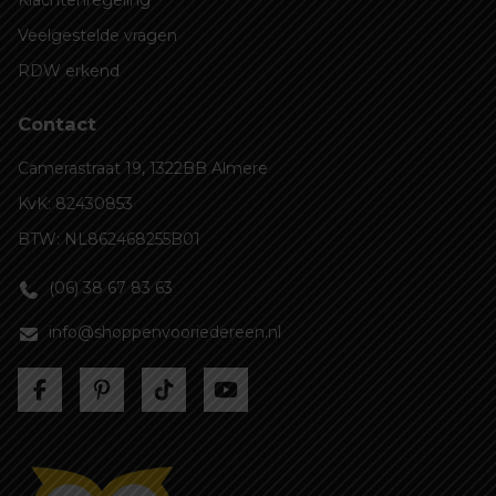
Klachtenregeling
Veelgestelde vragen
RDW erkend
Contact
Camerastraat 19, 1322BB Almere
KvK: 82430853
BTW: NL862468255B01
(06) 38 67 83 63
info@shoppenvooriedereen.nl