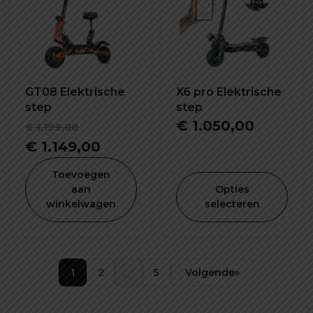
GT08 Elektrische
X6 pro Elektrische
step
step
Oorspronkelijke
€
1.050,00
€
1.199,00
prijs
Huidige
€
1.149,00
was:
prijs
Toevoegen
€ 1.199,00.
is:
aan
Opties
winkelwagen
selecteren
€ 1.149,00.
1
2
…
5
Volgende
»