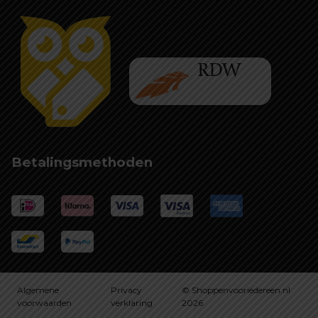
Betalingsmethoden
Algemene
Privacy
© Shoppenvooriedereen.nl
voorwaarden
verklaring
2026