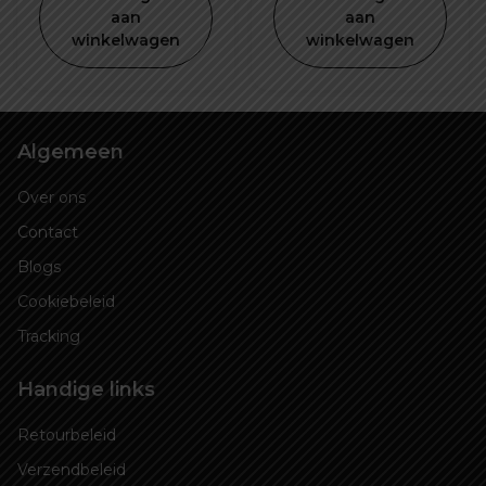
€ 549,00.
is:
€ 649,00.
is:
aan
aan
winkelwagen
winkelwagen
€ 459,00.
€ 629,00
Algemeen
Over ons
Contact
Blogs
Cookiebeleid
Tracking
Handige links
Retourbeleid
Verzendbeleid