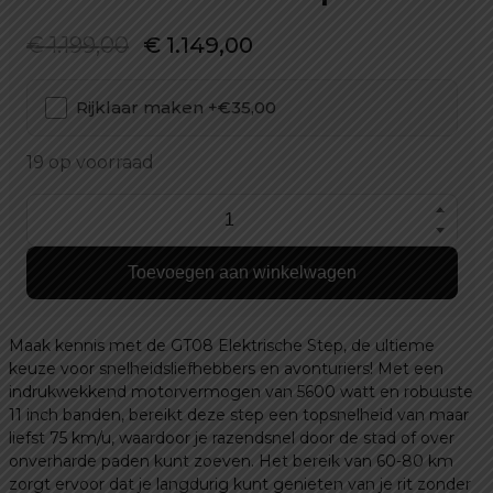
Oorspronkelijke
Huidige
€
1.199,00
€
1.149,00
prijs
prijs
Rijklaar maken +€35,00
was:
is:
€ 1.199,00.
€ 1.149,00.
19 op voorraad
GT08
Elektrische
Toevoegen aan winkelwagen
step
aantal
Maak kennis met de GT08 Elektrische Step, de ultieme
keuze voor snelheidsliefhebbers en avonturiers! Met een
indrukwekkend motorvermogen van 5600 watt en robuuste
11 inch banden, bereikt deze step een topsnelheid van maar
liefst 75 km/u, waardoor je razendsnel door de stad of over
onverharde paden kunt zoeven. Het bereik van 60-80 km
zorgt ervoor dat je langdurig kunt genieten van je rit zonder