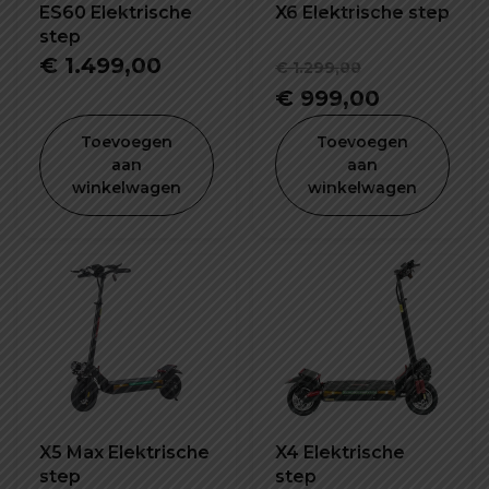
ES60 Elektrische
X6 Elektrische step
step
Oorspronk
€
1.499,00
€
1.299,00
prijs
Huidige
€
999,00
was:
prijs
Toevoegen
Toevoegen
€ 1.299,00
is:
aan
aan
winkelwagen
winkelwagen
€ 999,00
X5 Max Elektrische
X4 Elektrische
step
step