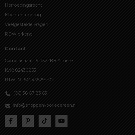
Herroepingsrecht
Klachtenregeling
Veelgestelde vragen
RDW erkend
Contact
Camerastraat 19, 1322BB Almere
KvK: 82430853
BTW: NL862468255B01
(06) 38 67 83 63
info@shoppenvooriedereen.nl