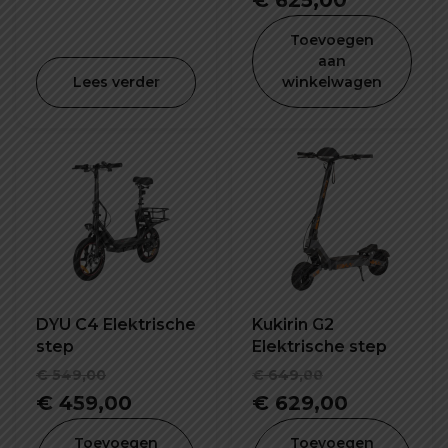
€
625,00
was:
prijs
Toevoegen
€ 650,00.
is:
aan
Lees verder
winkelwagen
€ 625,00.
DYU C4 Elektrische
Kukirin G2
step
Elektrische step
Oorspronkelijke
Oorspronke
€
549,00
€
649,00
prijs
Huidige
prijs
Huidige
€
459,00
€
629,00
was:
prijs
was:
prijs
Toevoegen
Toevoegen