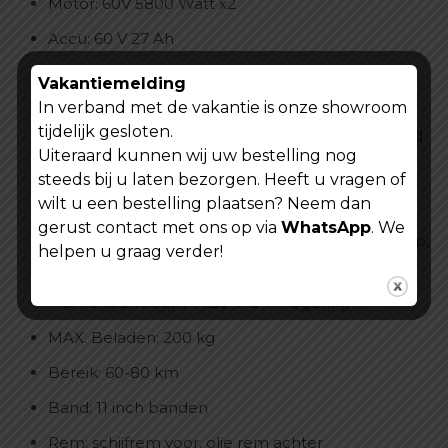
Motor: 60V 5800 Watt x2
Accu: 60 V 27 Ah
Weergave: weergave snelheid, kilometerstand,
Vakantiemelding
drie snelheden
In verband met de vakantie is onze showroom
tijdelijk gesloten.
variabele snelheid, cruise met constante snelheid
Uiteraard kunnen wij uw bestelling nog
Oplaadtijd: 7 uur
steeds bij u laten bezorgen. Heeft u vragen of
wilt u een bestelling plaatsen? Neem dan
Topsnelheid: 75 km/u
gerust contact met ons op via
WhatsApp
. We
Voorlicht: dubbele U7-koplamp, achter rem lamp,
helpen u graag verder!
links en rechts richtingaanwijzers
Frame: aluminium- ABS+PC+Al legering
MAX. Beladen: 200 kg
Bereik: 60-80 km
Band: 11 inch banden
Rem: schijfrem voor, olie rem achter