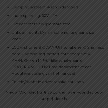
Demping systeem: 4 schokdempers
Lader spanning: 60V – 2A
Overige: met verwijderbare stoel
Links en rechts Dynamische richting aanwijzer
knop
LCD-instrument ① AAN/UIT schakelen ② Snelheid,
bereik, versnelling, batterij, foutweergave ③
KM/H/KM- en MPH/Mille-schakelaar ④
ODO,TRIP,VOL,CUR,Time displayschakelaar
Hoogteverstelling van het handvat
Enkele/dubbele driver schakelaar knop
Nieuw: Voor slechts € 35 zorgen wij ervoor dat jouw
Step rijklaar is.