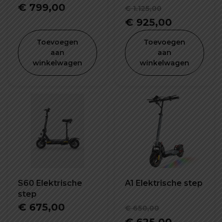
Oorspronke
€
799,00
€
1.125,00
prijs
Huidige
€
925,00
was:
prijs
Toevoegen
Toevoegen
€ 1.125,00.
is:
aan
aan
winkelwagen
winkelwagen
€ 925,00.
S60 Elektrische
A1 Elektrische step
step
Oorspronke
€
675,00
€
650,00
prijs
Huidige