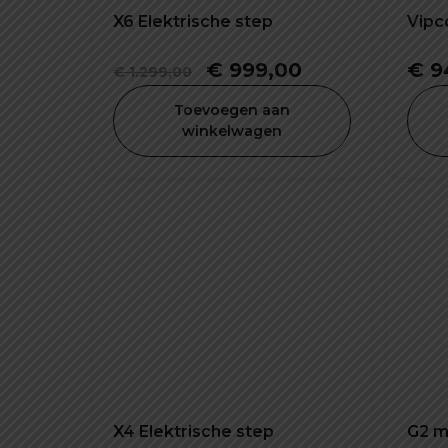
X6 Elektrische step
Vipc
Oorspronkelijke
Huidige
€
999,00
€
9
€
1.299,00
prijs
prijs
Toevoegen aan
was:
is:
winkelwagen
€ 1.299,00.
€ 999,00.
X4 Elektrische step
G2 m