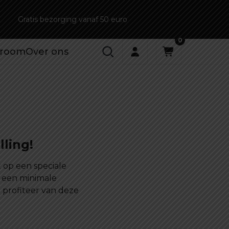
Gratis bezorging vanaf 50 euro
0
room
Over ons
ling!
 op een speciale
j een minimale
 profiteer van deze