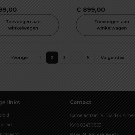
99,00
€
899,00
Toevoegen aan
Toevoegen aan
winkelwagen
winkelwagen
«
Vorige
1
2
3
…
5
Volgende
»
e links
Contact
leid
Camerastraat 19, 1322BB Alme
beleid
KvK: 82430853
ingsrecht
BTW: NL862468255B01