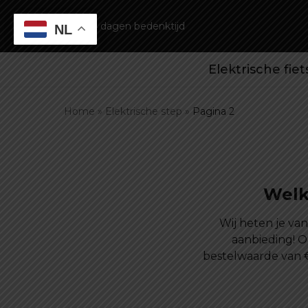
14 dagen bedenktijd
NL
Elektrische fie
Home
»
Elektrische step
»
Pagina 2
Welk
Wij heten je va
aanbieding! O
bestelwaarde van 