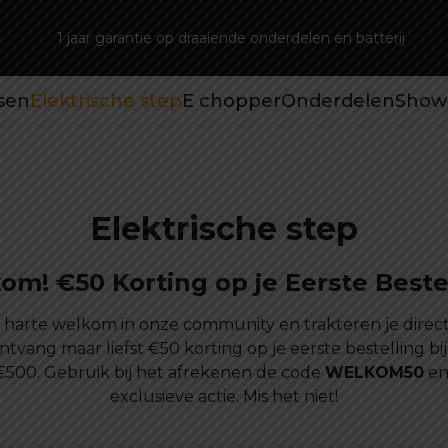
1 jaar garantie op draaiende onderdelen en batterij
tsen
Elektrische step
E chopper
Onderdelen
Show
Elektrische step
om! €50 Korting op je Eerste Bestel
n harte welkom in onze community en trakteren je direct
ntvang maar liefst €50 korting op je eerste bestelling bi
€500. Gebruik bij het afrekenen de code
WELKOM50
en
exclusieve actie. Mis het niet!