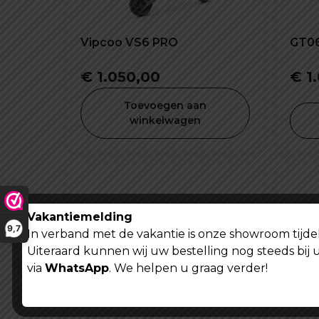
Vipcoo VS6 PRO
GT06
€
1.050,00
€
1.
Toevoegen aan
winkelwagen
Vakantiemelding
9,7
In verband met de vakantie is onze showroom tijdel
Uiteraard kunnen wij uw bestelling nog steeds bij 
via
WhatsApp
. We helpen u graag verder!