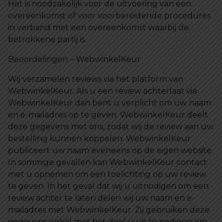
Het is noodzakelijk voor de uitvoering van een
overeenkomst of voor voorbereidende procedures
in verband met een overeenkomst waarbij de
betrokkene partij is.
Beoordelingen – WebwinkelKeur
Wij verzamelen reviews via het platform van
WebwinkelKeur. Als u een review achterlaat via
WebwinkelKeur dan bent u verplicht om uw naam
en e-mailadres op te geven. WebwinkelKeur deelt
deze gegevens met ons, zodat wij de review aan uw
bestelling kunnen koppelen. WebwinkelKeur
publiceert uw naam eveneens op de eigen website.
In sommige gevallen kan WebwinkelKeur contact
met u opnemen om een toelichting op uw review
te geven. In het geval dat wij u uitnodigen om een
review achter te laten delen wij uw naam en e-
mailadres met WebwinkelKeur. Zij gebruiken deze
gegevens enkel met het doel u uit te nodigen om