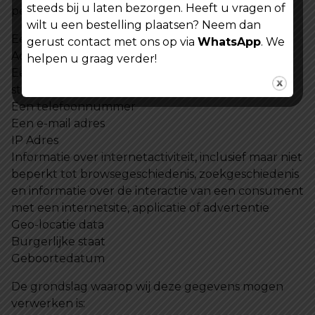
steeds bij u laten bezorgen. Heeft u vragen of
persoonsgegevens:
wilt u een bestelling plaatsen? Neem dan
Een voor- en achternaam
gerust contact met ons op via
WhatsApp
. We
Accountnaam of alias
helpen u graag verder!
Een thuis- of ander fysiek adres, inclusief
straatnaam en naam van een stad of dorp
Een telefoonnummer
Een e-mail adres
IP Adres
Informatie over internetactiviteit, inclusief maar niet
beperkt tot browsegeschiedenis, zoekgeschiedenis
en informatie over de interactie van een consument
met een internetsite, applicatie of advertentie
Geo-locatie data
Burgerlijke staat
Geboortedatum
De grondslag waarop wij deze gegevens mogen
verwerken is: