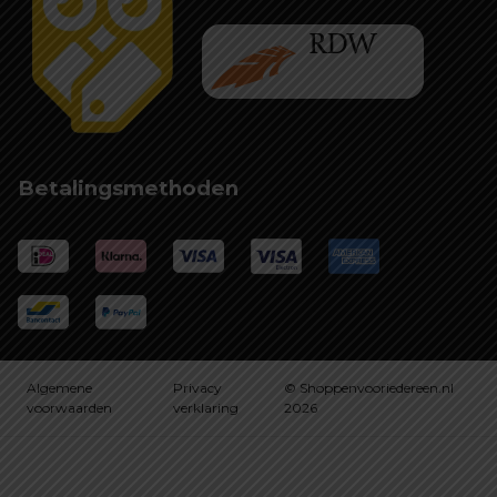
Betalingsmethoden
Algemene
Privacy
© Shoppenvooriedereen.nl
voorwaarden
verklaring
2026