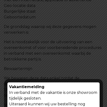
Geo-locatie data
Burgerlijke staat
Geboortedatum
De grondslag waarop wij deze gegevens mogen
verwerken is:
Het is noodzakelijk voor de uitvoering van een
overeenkomst of voor voorbereidende procedures
in verband met een overeenkomst waarbij de
betrokkene partij is.
Bewaartermijn
We bewaren deze data enkel totdat de
dienstverlening is beëindigd.
Vakantiemelding
1.8 Om gepersonaliseerde producten en diensten
In verband met de vakantie is onze showroom
te kunnen aanbieden
tijdelijk gesloten.
Uiteraard kunnen wij uw bestelling nog
Voor dat doel gebruiken wij de volgende