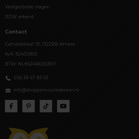
Veelgestelde vragen
RDW erkend
Contact
Camerastraat 19, 1322BB Almere
KvK: 82430853
BTW: NL862468255B01
(06) 38 67 83 63
info@shoppenvooriedereen.nl