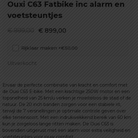
Ouxi C63 Fatbike inc alarm en
voetsteuntjes
Oorspronkelijke
Huidige
€
999,00
€
899,00
prijs
prijs
Rijklaar maken +€50,00
was:
is:
€ 999,00.
€ 899,00.
Uitverkocht
Ervaar de perfecte combinatie van kracht en comfort met
de Ouxi C63 E-bike. Met een krachtige 250W motor en een
topsnelheid van 25 km/u verken je moeiteloos de stad of de
natuur. De 20 inch banden zorgen voor een stabiele rit,
terwijl de 7 versnellingen je optimale controle geven over
elke terreinsoort. Met een indrukwekkend bereik van 60 km
kun je zorgeloos lange ritten maken. De Ouxi C63 is
bovendien uitgerust met een alarm voor extra veiligheid en
voetsteuntjes voor jouw comfort.