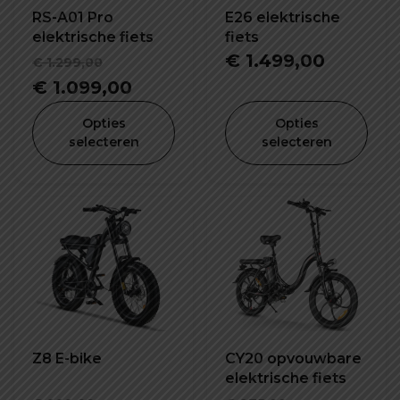
RS-A01 Pro
E26 elektrische
elektrische fiets
fiets
Oorspronkelijke
€
1.499,00
€
1.299,00
prijs
Huidige
€
1.099,00
was:
prijs
Opties
Opties
€ 1.299,00.
is:
selecteren
selecteren
€ 1.099,00.
Z8 E-bike
CY20 opvouwbare
elektrische fiets