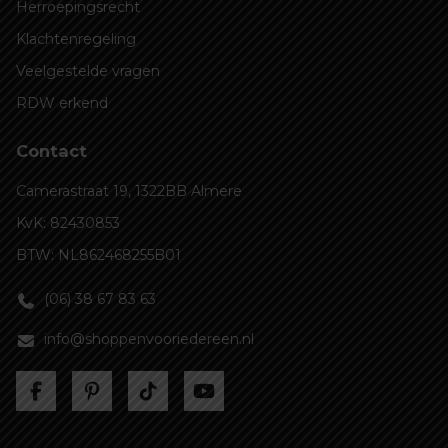
Herroepingsrecht
Klachtenregeling
Veelgestelde vragen
RDW erkend
Contact
Camerastraat 19, 1322BB Almere
KvK: 82430853
BTW: NL862468255B01
(06) 38 67 83 63
info@shoppenvooriedereen.nl