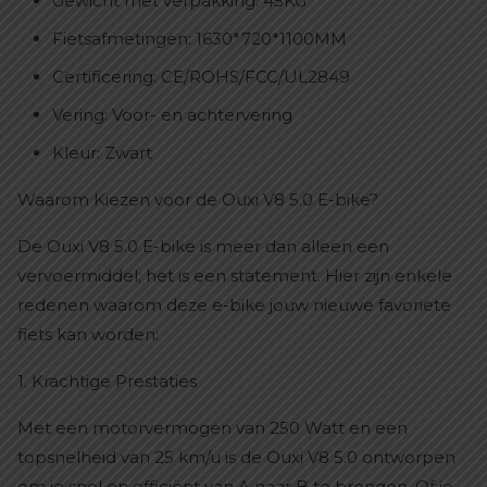
Gewicht met verpakking: 45KG
Fietsafmetingen: 1630*720*1100MM
Certificering: CE/ROHS/FCC/UL2849
Vering: Voor- en achtervering
Kleur: Zwart
Waarom Kiezen voor de Ouxi V8 5.0 E-bike?
De Ouxi V8 5.0 E-bike is meer dan alleen een
vervoermiddel; het is een statement. Hier zijn enkele
redenen waarom deze e-bike jouw nieuwe favoriete
fiets kan worden:
1. Krachtige Prestaties
Met een motorvermogen van 250 Watt en een
topsnelheid van 25 km/u is de Ouxi V8 5.0 ontworpen
om je snel en efficiënt van A naar B te brengen. Of je