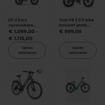
EP-2 Euro
Ouxi V8 3.0 E-bike
opvouwbare
inclusief gratis
elektrische fiets
alarm, achterzitje
€
1.099,00
-
€
999,00
en voetsteuntjes
Prijsklasse:
€
1.115,00
€ 1.099,00
Opties
Opties
tot
selecteren
selecteren
€ 1.115,00