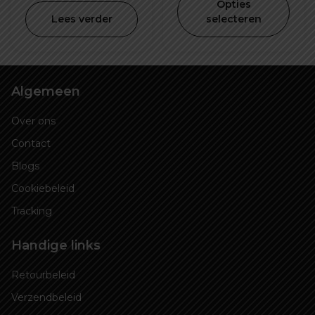
Opties
€ 675,00.
is:
€ 1.150,00.
is:
Lees verder
selecteren
€ 650,00.
€ 1.050
Algemeen
Over ons
Contact
Blogs
Cookiebeleid
Tracking
Handige links
Retourbeleid
Verzendbeleid