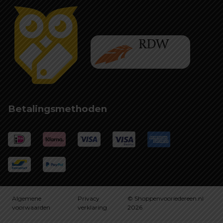
Betalingsmethoden
Algemene
Privacy
© Shoppenvooriedereen.nl
voorwaarden
verklaring
2026