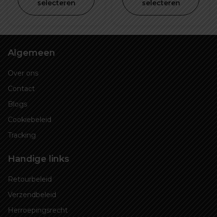
€ 1.935,00
is:
selecteren
selecteren
€ 1.799,
Algemeen
Over ons
Contact
Blogs
Cookiebeleid
Tracking
Handige links
Retourbeleid
Verzendbeleid
Herroepingsrecht