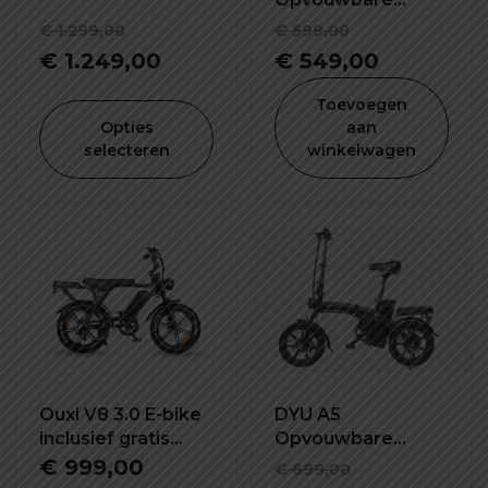
elektrische fiets
Oorspronkelijke
Oorspronke
€
1.299,00
€
599,00
prijs
Huidige
prijs
Huidige
€
1.249,00
€
549,00
was:
prijs
was:
prijs
Toevoegen
€ 1.299,00.
is:
€ 599,00.
is:
Opties
aan
selecteren
winkelwagen
€ 1.249,00.
€ 549,00
Ouxi V8 3.0 E-bike
DYU A5
inclusief gratis
Opvouwbare
alarm, achterzitje
elektrische fiets
Oorspronke
€
999,00
€
699,00
en voetsteuntjes