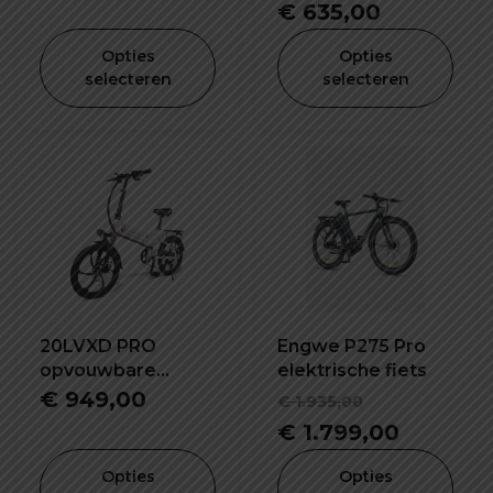
prijs
Huidige
€
635,00
was:
prijs
Opties
Opties
€ 699,00.
is:
selecteren
selecteren
€ 635,00.
20LVXD PRO
Engwe P275 Pro
opvouwbare
elektrische fiets
elektrische fiets
Oorspronk
€
949,00
€
1.935,00
prijs
Huidige
€
1.799,00
was:
prijs
Opties
Opties