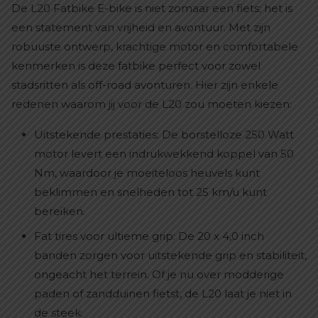
De L20 Fatbike E-bike is niet zomaar een fiets; het is
een statement van vrijheid en avontuur. Met zijn
robuuste ontwerp, krachtige motor en comfortabele
kenmerken is deze fatbike perfect voor zowel
stadsritten als off-road avonturen. Hier zijn enkele
redenen waarom jij voor de L20 zou moeten kiezen:
Uitstekende prestaties: De borstelloze 250 Watt
motor levert een indrukwekkend koppel van 50
Nm, waardoor je moeiteloos heuvels kunt
beklimmen en snelheden tot 25 km/u kunt
bereiken.
Fat tires voor ultieme grip: De 20 x 4,0 inch
banden zorgen voor uitstekende grip en stabiliteit,
ongeacht het terrein. Of je nu over modderige
paden of zandduinen fietst, de L20 laat je niet in
de steek.