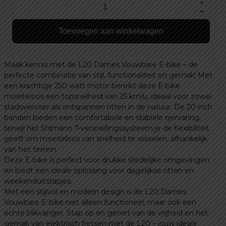
L20
Boost
Toevoegen aan winkelwagen
dames
Elektrische
fiets
Maak kennis met de L20 Dames Vouwbare E-bike – de
aantal
perfecte combinatie van stijl, functionaliteit en gemak! Met
een krachtige 250 watt motor bereikt deze E-bike
moeiteloos een topsnelheid van 25 km/u, ideaal voor zowel
stadsvervoer als ontspannen ritten in de natuur. De 20 inch
banden bieden een comfortabele en stabiele rijervaring,
terwijl het Shimano 7-versnellingssysteem je de flexibiliteit
geeft om moeiteloos van snelheid te wisselen, afhankelijk
van het terrein.
Deze E-bike is perfect voor drukke stedelijke omgevingen
en biedt een ideale oplossing voor dagelijkse ritten en
weekenduitstapjes.
Met een stijlvol en modern design is de L20 Dames
Vouwbare E-bike niet alleen functioneel, maar ook een
echte blikvanger. Stap op en geniet van de vrijheid en het
gemak van elektrisch fietsen met de L20 – jouw ideale