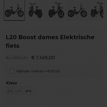
L20 Boost dames Elektrische
fiets
Oorspronkelijke
Huidige
€
1.199,00
€
1.149,00
prijs
prijs
Rijklaar maken +€50,00
was:
is:
€ 1.199,00.
€ 1.149,00.
Kleur