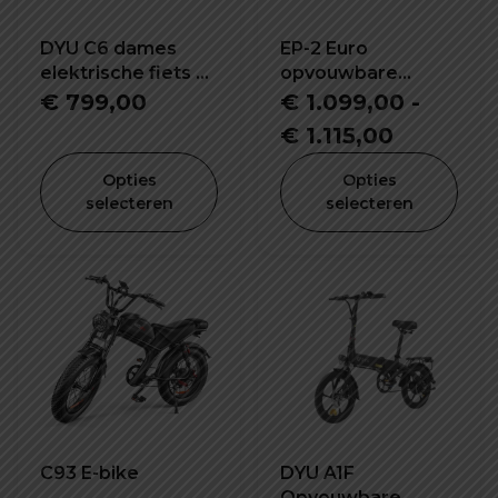
DYU C6 dames
EP-2 Euro
elektrische fiets nu
opvouwbare
met gratis slot
elektrische fiets
€
799,00
€
1.099,00
-
Prijsklas
€
1.115,00
€ 1.099,
Opties
Opties
tot
selecteren
selecteren
€ 1.115,0
C93 E-bike
DYU A1F
Opvouwbare