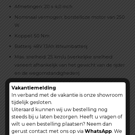
Afmetingen: 20 x 4,0 inch
Nominaal vermogen: borstelloze motor van 250
W
Koppel: 50 Nm
Batterij: 48V 13Ah lithiumbatterij
Max. snelheid: 25 km/u (werkelijke snelheid
varieert afhankelijk van het gewicht van de rijder
en de wegomstandigheden)
Max. kilometerstand: 140 km (werkelijke afstand
Vakantiemelding
varieert afhankelijk van het gewicht van de rijder
In verband met de vakantie is onze showroom
en de wegomstandigheden)
tijdelijk gesloten.
Uiteraard kunnen wij uw bestelling nog
Oplaadtijd: ongeveer 6,5 uur
steeds bij u laten bezorgen. Heeft u vragen of
Remmen: 160 mm schijfrem voor en achter
wilt u een bestelling plaatsen? Neem dan
gerust contact met ons op via
WhatsApp
. We
Transmissiesysteem: Shimano 7 versnellingen