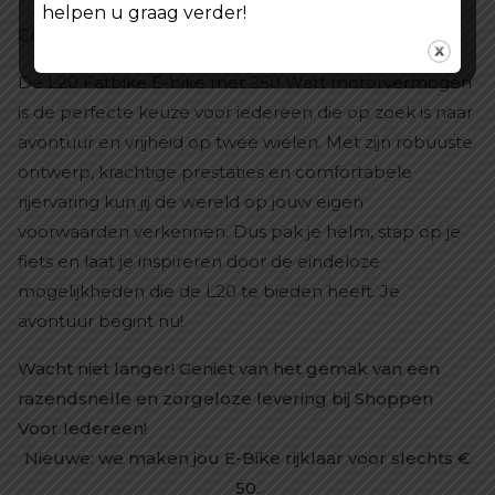
helpen u graag verder!
Conclusie: Kies Voor Vrijheid en Avontuur
De L20 Fatbike E-bike met 250 Watt motorvermogen
is de perfecte keuze voor iedereen die op zoek is naar
avontuur en vrijheid op twee wielen. Met zijn robuuste
ontwerp, krachtige prestaties en comfortabele
rijervaring kun jij de wereld op jouw eigen
voorwaarden verkennen. Dus pak je helm, stap op je
fiets en laat je inspireren door de eindeloze
mogelijkheden die de L20 te bieden heeft. Je
avontuur begint nu!
Wacht niet langer! Geniet van het gemak van een
razendsnelle en zorgeloze levering bij Shoppen
Voor Iedereen!
Nieuwe: we maken jou E-Bike rijklaar voor slechts €
50.