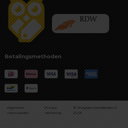
Betalingsmethoden
Algemene
Privacy
© Shoppenvooriedereen.nl
voorwaarden
verklaring
2026