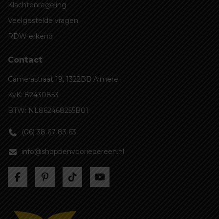
Klachtenregeling
Veelgestelde vragen
RDW erkend
Contact
Camerastraat 19, 1322BB Almere
KvK: 82430853
BTW: NL862468255B01
(06) 38 67 83 63
info@shoppenvooriedereen.nl