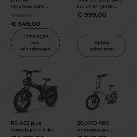
Opvouwbare
inclusief gratis
elektrische fiets
alarm, achterzitje
Oorspronkelijke
€
999,00
€
599,00
en voetsteuntjes
prijs
Huidige
€
549,00
was:
prijs
Toevoegen
€ 599,00.
is:
aan
Opties
winkelwagen
selecteren
€ 549,00.
RS-A02 plus
20LVXD PRO
vouwbare e-bike
opvouwbare
elektrische fiets