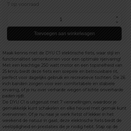
7 op voorraad
DYU
C1
Toevoegen aan winkelwagen
elektrische
fiets
aantal
Maak kennis met de DYU C1 elektrische fiets, waar stijl en
functionaliteit samenkomen voor een optimale rijervaring!
Met een krachtige 250 watt motor en een topsnelheid van
25 km/u biedt deze fiets een soepele en betrouwbare rit,
perfect voor dagelijks gebruik en recreatieve tochten. De 26
inch banden zorgen voor een comfortabele en stabiele
ervaring, of je nu over verharde wegen of lichte onverharde
paden rijdt.
De DYU C1 is uitgerust met 7 versnellingen, waardoor je
gemakkelijk kunt schakelen en elke heuvel met gemak kunt
overwinnen. Of je nu naar je werk fietst of lekker in het
weekend de natuur in gaat, deze elektrische fiets biedt de
veelzijdigheid en prestaties die je nodig hebt. Stap op de