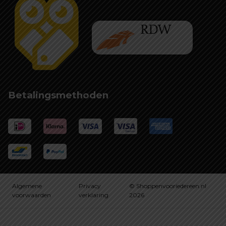
Betalingsmethoden
Algemene
Privacy
© Shoppenvooriedereen.nl
voorwaarden
verklaring
2026