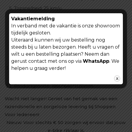
Topsnelheid: 25 km/u
Vering: voorvork- en zadelpenvering
Vakantiemelding
In verband met de vakantie is onze showroom
Versnelling: Shimano 7 versnellingen
tijdelijk gesloten.
Rem: schijfrem voor en achter
Uiteraard kunnen wij uw bestelling nog
steeds bij u laten bezorgen. Heeft u vragen of
Werkmodel: pure kracht, trapondersteuning en
wilt u een bestelling plaatsen? Neem dan
pedaal
gerust contact met ons op via
WhatsApp
. We
Kenmerken: Woon-werkverkeer in de stad met
helpen u graag verder!
groot bereik
Productgrootte: 1860*640*1120mm
Wacht niet langer! Geniet van het gemak van een
razendsnelle en zorgeloze levering bij Shoppen
Voor Iedereen!
Nieuw: Voor slechts
€
50 zorgen wij ervoor dat jouw
e-bike rijklaar is.