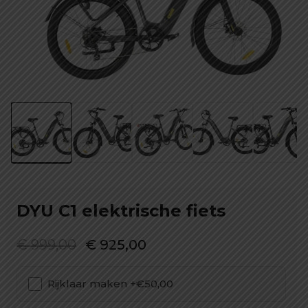
DYU C1 elektrische fiets
Oorspronkelijke
Huidige
€
999,00
€
925,00
prijs
prijs
Rijklaar maken +€50,00
was:
is:
€ 999,00.
€ 925,00.