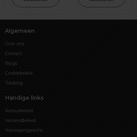
€ 1.249,00.
€ 1.099
Algemeen
Over ons
Contact
Blogs
Cookiebeleid
Tracking
Handige links
Retourbeleid
Verzendbeleid
Herroepingsrecht