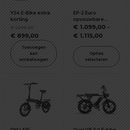
Y24 E-Bike extra
EP-2 Euro
korting
opvouwbare
elektrische fiets
Oorspronkelijke
€
1.099,00
-
€
1.299,00
prijs
Huidige
Prijsklas
€
899,00
€
1.115,00
was:
prijs
€ 1.099,
Toevoegen
€ 1.299,00.
is:
tot
aan
Opties
winkelwagen
selecteren
€ 899,00.
€ 1.115,0
DYU A1F
Ouxi V8 3.0 E-bike