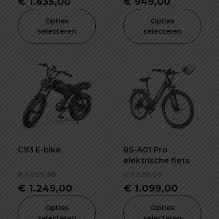
€
1.635,00
€
949,00
Opties
Opties
selecteren
selecteren
C93 E-bike
RS-A01 Pro
elektrische fiets
Oorspronkelijke
Oorspronk
€
1.299,00
€
1.299,00
prijs
Huidige
prijs
Huidige
€
1.249,00
€
1.099,00
was:
prijs
was:
prijs
Opties
Opties
€ 1.299,00.
is:
€ 1.299,00
is:
selecteren
selecteren