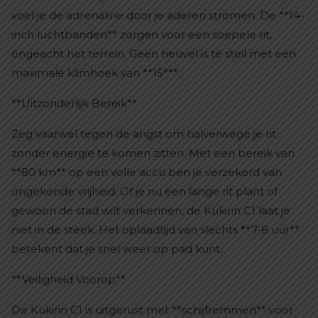
voel je de adrenaline door je aderen stromen. De **14-
inch luchtbanden** zorgen voor een soepele rit,
ongeacht het terrein. Geen heuvel is te steil met een
maximale klimhoek van **15°**.
**Uitzonderlijk Bereik**
Zeg vaarwel tegen de angst om halverwege je rit
zonder energie te komen zitten. Met een bereik van
**80 km** op een volle accu ben je verzekerd van
ongekende vrijheid. Of je nu een lange rit plant of
gewoon de stad wilt verkennen, de Kukirin C1 laat je
niet in de steek. Het oplaadtijd van slechts **7-8 uur**
betekent dat je snel weer op pad kunt.
**Veiligheid Voorop**
De Kukirin C1 is uitgerust met **schijfremmen** voor