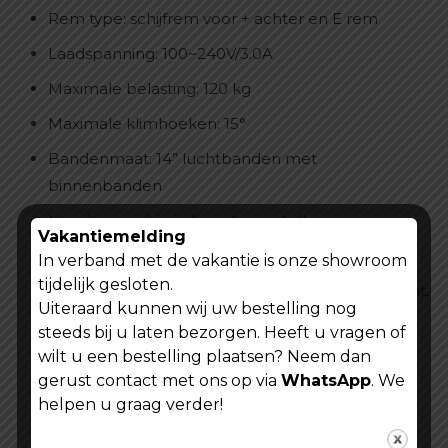
Rem type: schijfrem voor + achter en E rem
Laadspanning: 100~240V/3.0A
Maximale belasting: 120 kg
Maximale klimhoeken: 15°
Bandenmaat: 14” luchtbanden met
binnenbanden
Handgreep drie in hoogte verstelbaar
Vakantiemelding
ZERO START en NIET NUL START
In verband met de vakantie is onze showroom
tijdelijk gesloten.
Groot led instrument ①3 snelheid ② E rem ③ Licht,
Uiteraard kunnen wij uw bestelling nog
bereik, uitrusting, batterij, foutweergave ④
steeds bij u laten bezorgen. Heeft u vragen of
ODO,TRIP,VOL,CUR,TIME- weergaveschakelaar
wilt u een bestelling plaatsen? Neem dan
Licht ①Koplampen ②Linker en rechter
gerust contact met ons op via
WhatsApp
. We
helpen u graag verder!
richtingaanwijzers ③Achterlicht op het
achterspatbord