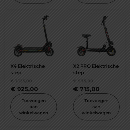
X4 Elektrische
X2 PRO Elektrische
step
step
Oorspronkelijke
Oorspronke
€
1.125,00
€
975,00
prijs
Huidige
prijs
Huidige
€
925,00
€
715,00
was:
prijs
was:
prijs
Toevoegen
Toevoegen
€ 1.125,00.
is:
€ 975,00.
is:
aan
aan
winkelwagen
winkelwagen
€ 925,00.
€ 715,00.