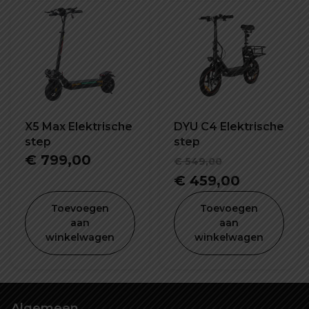
X5 Max Elektrische
DYU C4 Elektrische
step
step
Oorspronke
€
799,00
€
549,00
prijs
Huidige
€
459,00
was:
prijs
Toevoegen
Toevoegen
€ 549,00.
is:
aan
aan
winkelwagen
winkelwagen
€ 459,00
Algemeen