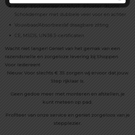
Knop ①Schakelaar AAN/UIT ②Toeter ③Licht
Schokdemper met dubbele veer voor en achter
Vouwbaar/Absorbeer/af draagbare zitting
CE, MSDS, UN38.3-certificaten
Wacht niet langer! Geniet van het gemak van een
razendsnelle en zorgeloze levering bij Shoppen
Voor Iedereen!
Nieuw: Voor slechts € 35 zorgen wij ervoor dat jouw
Step rijklaar is.
Geen gedoe meer met monteren en afstellen, je
kunt meteen op pad.
Profiteer van onze service en geniet zorgeloos van je
stepplezier.