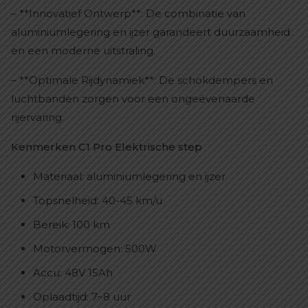
– **Innovatief Ontwerp**: De combinatie van
aluminiumlegering en ijzer garandeert duurzaamheid
en een moderne uitstraling.
– **Optimale Rijdynamiek**: De schokdempers en
luchtbanden zorgen voor een ongeëvenaarde
rijervaring.
Kenmerken C1 Pro Elektrische step
Materiaal: aluminiumlegering en ijzer
Topsnelheid: 40-45 km/u
Bereik: 100 km
Motorvermogen: 500W
Accu: 48V 15Ah
Oplaadtijd: 7~8 uur