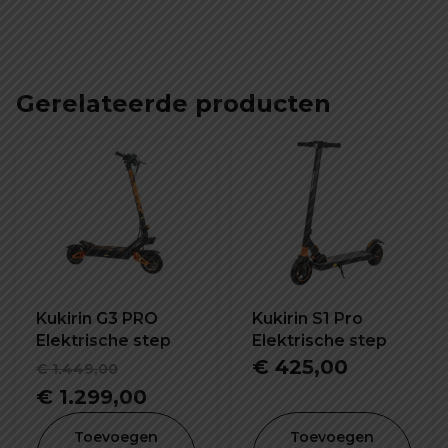
Gerelateerde producten
Kukirin G3 PRO
Kukirin S1 Pro
Elektrische step
Elektrische step
Oorspronkelijke
€
425,00
€
1.449,00
prijs
Huidige
€
1.299,00
was:
prijs
Toevoegen
Toevoegen