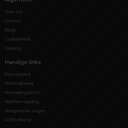
Over ons
Contact
Blogs
Cookiebeleid
Tracking
Handige links
Retourbeleid
Verzendbeleid
Herroepingsrecht
Klachtenregeling
Veelgestelde vragen
RDW erkend