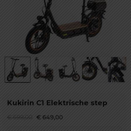
Kukirin C1 Elektrische step
Oorspronkelijke
Huidige
€
699,00
€
649,00
prijs
prijs