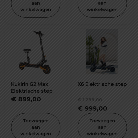
€ 1.449,00.
is:
aan
aan
winkelwagen
winkelwagen
€ 1.299,00.
Kukirin G2 Max
X6 Elektrische step
Elektrische step
Oorspronk
€
899,00
€
1.299,00
prijs
Huidige
€
999,00
was:
prijs
Toevoegen
Toevoegen
€ 1.299,00
is:
aan
aan
winkelwagen
winkelwagen
€ 999,00