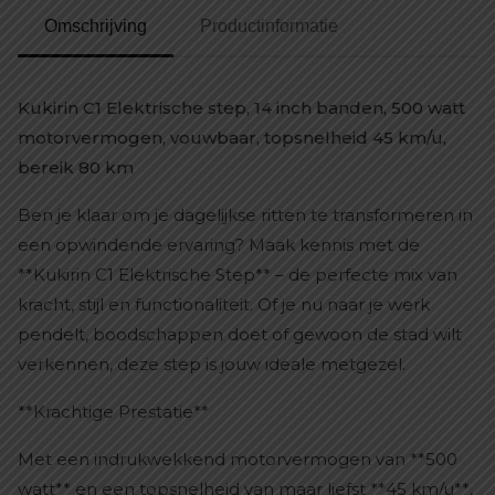
Omschrijving
Productinformatie
Kukirin C1 Elektrische step, 14 inch banden, 500 watt
motorvermogen, vouwbaar, topsnelheid 45 km/u,
bereik 80 km
Ben je klaar om je dagelijkse ritten te transformeren in
een opwindende ervaring? Maak kennis met de
**Kukirin C1 Elektrische Step** – de perfecte mix van
kracht, stijl en functionaliteit. Of je nu naar je werk
pendelt, boodschappen doet of gewoon de stad wilt
verkennen, deze step is jouw ideale metgezel.
**Krachtige Prestatie**
Met een indrukwekkend motorvermogen van **500
watt** en een topsnelheid van maar liefst **45 km/u**,