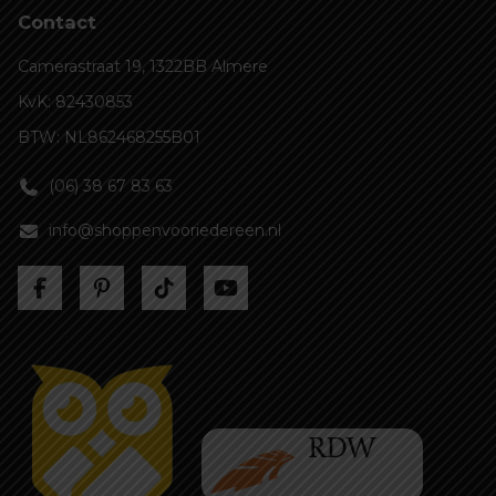
Contact
Camerastraat 19, 1322BB Almere
KvK: 82430853
BTW: NL862468255B01
(06) 38 67 83 63
info@shoppenvooriedereen.nl