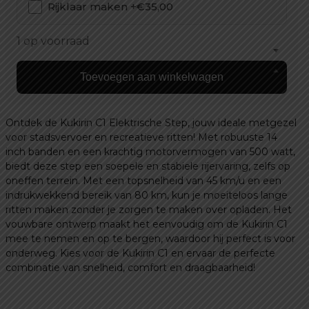
Rijklaar maken +€35,00
was:
is:
€ 699,00.
€ 649,00.
1 op voorraad
Kukirin
Toevoegen aan winkelwagen
C1
Elektrische
step
Ontdek de Kukirin C1 Elektrische Step, jouw ideale metgezel
aantal
voor stadsvervoer en recreatieve ritten! Met robuuste 14
inch banden en een krachtig motorvermogen van 500 watt,
biedt deze step een soepele en stabiele rijervaring, zelfs op
oneffen terrein. Met een topsnelheid van 45 km/u en een
indrukwekkend bereik van 80 km, kun je moeiteloos lange
ritten maken zonder je zorgen te maken over opladen. Het
vouwbare ontwerp maakt het eenvoudig om de Kukirin C1
mee te nemen en op te bergen, waardoor hij perfect is voor
onderweg. Kies voor de Kukirin C1 en ervaar de perfecte
combinatie van snelheid, comfort en draagbaarheid!