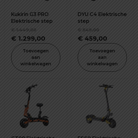
Kukirin G3 PRO
DYU C4 Elektrische
Elektrische step
step
Oorspronkelijke
Oorspronke
€
1.449,00
€
549,00
prijs
Huidige
prijs
Huidige
€
1.299,00
€
459,00
was:
prijs
was:
prijs
Toevoegen
Toevoegen
€ 1.449,00.
is:
€ 549,00.
is:
aan
aan
winkelwagen
winkelwagen
€ 1.299,00.
€ 459,00