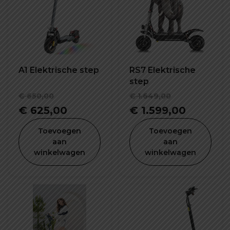
A1 Elektrische step
RS7 Elektrische
step
Oorspronkelijke
Oorspronk
€
650,00
€
1.649,00
prijs
Huidige
prijs
Huidige
€
625,00
€
1.599,00
was:
prijs
was:
prijs
Toevoegen
Toevoegen
€ 650,00.
is:
€ 1.649,00
is:
aan
aan
winkelwagen
winkelwagen
€ 625,00.
€ 1.599,