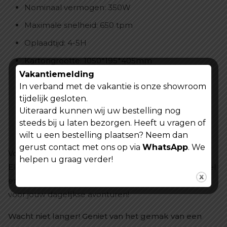
Nominaal vermogen: 350W
Maximale snelheid: 650 tpm
Oplaadtijd: 4-5H
Kartongrootte: 1050*195*405mm
Vakantiemelding
NW: 13.65KG
In verband met de vakantie is onze showroom
GW: 17.4KG
tijdelijk gesloten.
Uiteraard kunnen wij uw bestelling nog
Handgreep breedte: 425 mm
steeds bij u laten bezorgen. Heeft u vragen of
Loopvlak breedte: 149 mm
wilt u een bestelling plaatsen? Neem dan
gerust contact met ons op via
WhatsApp
. We
Voor meer informatie en om de Kukirin S1 PRO
helpen u graag verder!
Elektrische step in actie te zien, kom naar onze winkel
en ontdek waarom deze E step de perfecte keuze is
voor jouw dagelijkse avonturen!
Wacht niet langer! Geniet van het gemak van een