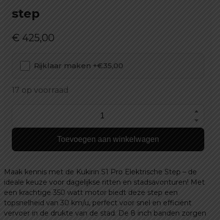
step
€
425,00
Rijklaar maken +€35,00
17 op voorraad
Kukirin
S1
Toevoegen aan winkelwagen
Pro
Elektrische
step
Maak kennis met de Kukirin S1 Pro Elektrische Step – de
aantal
ideale keuze voor dagelijkse ritten en stadsavonturen! Met
een krachtige 350 watt motor biedt deze step een
topsnelheid van 30 km/u, perfect voor snel en efficiënt
vervoer in de drukte van de stad. De 8 inch banden zorgen