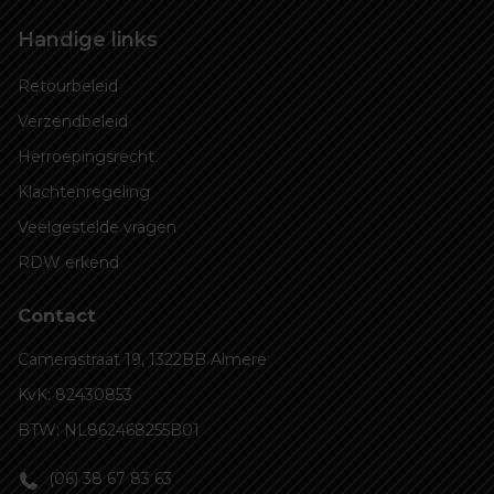
Handige links
Retourbeleid
Verzendbeleid
Herroepingsrecht
Klachtenregeling
Veelgestelde vragen
RDW erkend
Contact
Camerastraat 19, 1322BB Almere
KvK: 82430853
BTW: NL862468255B01
(06) 38 67 83 63