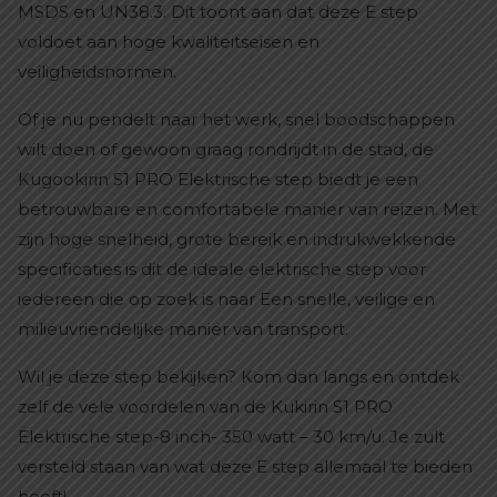
MSDS en UN38.3. Dit toont aan dat deze E step
voldoet aan hoge kwaliteitseisen en
veiligheidsnormen.
Of je nu pendelt naar het werk, snel boodschappen
wilt doen of gewoon graag rondrijdt in de stad, de
Kugookirin S1 PRO Elektrische step biedt je een
betrouwbare en comfortabele manier van reizen. Met
zijn hoge snelheid, grote bereik en indrukwekkende
specificaties is dit de ideale elektrische step voor
iedereen die op zoek is naar Een snelle, veilige en
milieuvriendelijke manier van transport.
Wil je deze step bekijken? Kom dan langs en ontdek
zelf de vele voordelen van de Kukirin S1 PRO
Elektrische step-8 inch- 350 watt – 30 km/u. Je zult
versteld staan van wat deze E step allemaal te bieden
heeft!