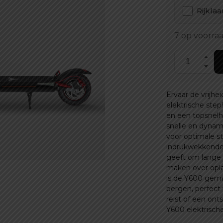
Rijkla
7 op voorra
Y600
Elektrische
step
Ervaar de vrijh
aantal
elektrische ste
en een topsnelh
snelle en dynam
voor optimale sta
indrukwekkende 
geeft om lange 
maken over opl
is de Y600 gem
bergen, perfect 
reist of een ont
Y600 elektrische 