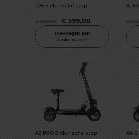
J05 Elektrische step
A1 El
Oorspronkelijke
Huidige
€
599,00
€
799,00
€
650
prijs
prijs
Toevoegen aan
was:
is:
winkelwagen
€ 799,00.
€ 599,00.
X2 PRO Elektrische step
X4 E