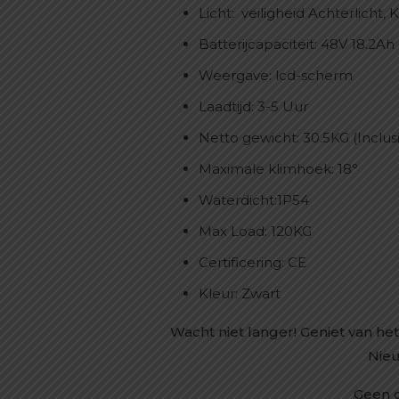
Licht: veiligheid Achterlicht, 
Batterijcapaciteit: 48V 18.2Ah
Weergave: lcd-scherm
Laadtijd: 3-5 Uur
Netto gewicht: 30.5KG (Inclusie
Maximale klimhoek: 18°
Waterdicht:1P54
Max Load: 120KG
Certificering: CE
Kleur: Zwart
Wacht niet langer! Geniet van h
Nieu
Geen 