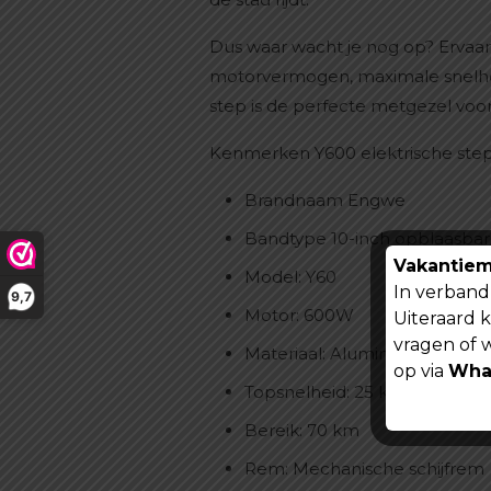
Dus waar wacht je nog op? Ervaar
motorvermogen, maximale snelheid
step is de perfecte metgezel voor 
Kenmerken Y600 elektrische ste
Brandnaam Engwe
Bandtype 10-inch opblaasba
Vakantiem
Model: Y60
In verband 
9,7
Motor: 600W
Uiteraard 
vragen of 
Materiaal: Aluminiumlegering
op via
Wha
Topsnelheid: 25 km/u
Bereik: 70 km
Rem: Mechanische schijfrem