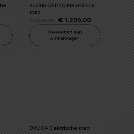
che
Kukirin G3 PRO Elektrische
step
Oorspronkelijke
Huidige
€
1.299,00
€
1.449,00
prijs
prijs
Toevoegen aan
was:
is:
winkelwagen
€ 1.449,00.
€ 1.299,00.
DYU C4 Elektrische step