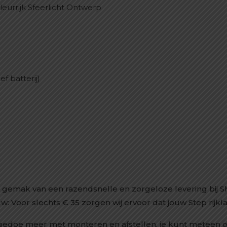
Kleurrijk Sfeerlicht Ontwerp
f batterij)
et gemak van een razendsnelle en zorgeloze levering bij 
w: Voor slechts € 35 zorgen wij ervoor dat jouw Step rijklaa
gedoe meer met monteren en afstellen, je kunt meteen o