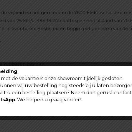
 de vrijheid en het gemak van de Y600 Elektrische step me
 van 25 km/u, 48V 18.2Ah batterij en een afstand van 70
al je avonturen. Bestel nu en begin met genieten van de rit
p
re rubberen banden
elding
met de vakantie is onze showroom tijdelijk gesloten.
kunnen wij uw bestelling nog steeds bij u laten bezorge
wilt u een bestelling plaatsen? Neem dan gerust contac
tsApp
. We helpen u graag verder!