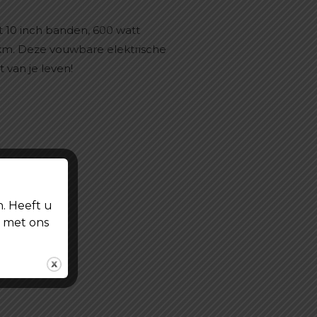
t 10 inch banden, 600 watt
 km. Deze vouwbare elektrische
 van je leven!
n. Heeft u
t met ons