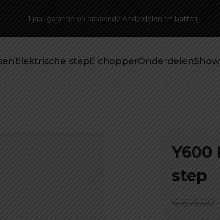
batterij
Gratis bezorging vanaf 50 euro
tsen
Elektrische step
E chopper
Onderdelen
Show
Y600 
step
€
675,00