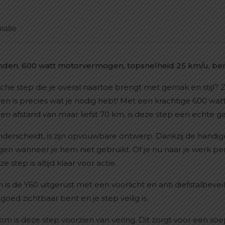
matie
banden, 600 watt motorvermogen, topsnelheid 25 km/u, be
che step die je overal naartoe brengt met gemak en stijl? 
den is precies wat je nodig hebt! Met een krachtige 600 wa
een afstand van maar liefst 70 km, is deze step een echte 
nderscheidt, is zijn opvouwbare ontwerp. Dankzij de handi
wanneer je hem niet gebruikt. Of je nu naar je werk pen
e step is altijd klaar voor actie.
 is de Y60 uitgerust met een voorlicht en anti diefstalbevei
oed zichtbaar bent en je step veilig is.
om is deze step voorzien van vering. Dit zorgt voor een soe