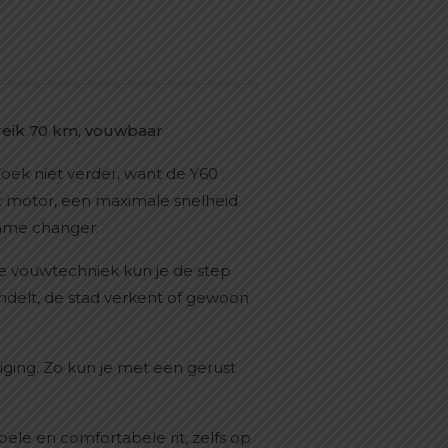
reik 70 km, vouwbaar
Zoek niet verder, want de Y60
tt motor, een maximale snelheid
game changer.
ge vouwtechniek kun je de step
delt, de stad verkent of gewoon
liging. Zo kun je met een gerust
pele en comfortabele rit, zelfs op