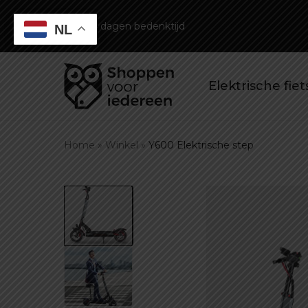
1 jaar garantie op draaiende onderdelen en 
NL
Elektrische fie
Home
»
Winkel
»
Y600 Elektrische step