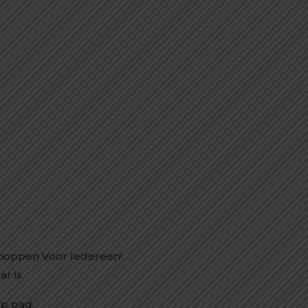
Shoppen Voor Iedereen!
r is.
p pad.