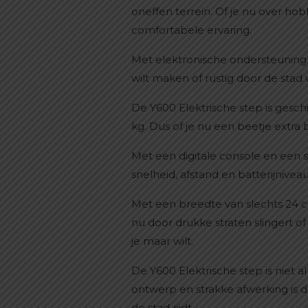
oneffen terrein. Of je nu over hob
comfortabele ervaring.
Met elektronische ondersteuning k
wilt maken of rustig door de stad w
De Y600 Elektrische step is gesc
kg. Dus of je nu een beetje extra
Met een digitale console en een st
snelheid, afstand en batterijniveau
Met een breedte van slechts 24 
nu door drukke straten slingert of
je maar wilt.
De Y600 Elektrische step is niet 
ontwerp en strakke afwerking is d
de stad rijdt.