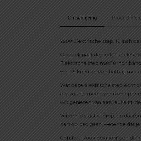
Omschrijving
Productinfor
Y600 Elektrische step, 10 inch 
Op zoek naar de perfecte elektris
Elektrische step met 10 inch ban
van 25 km/u en een batterij met 
Wat deze elektrische step echt o
eenvoudig meenemen en opbergen 
wilt genieten van een leuke rit, dez
Veiligheid staat voorop, en daarom
hart op pad gaan, wetende dat je g
Comfort is ook belangrijk, en daar