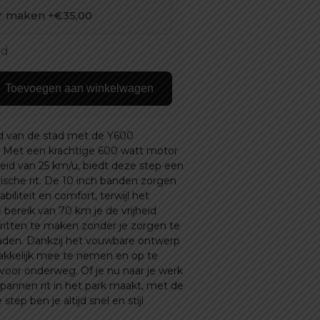
ar maken +€35,00
was:
is:
€ 675,00.
€ 579,00.
ad
Toevoegen aan winkelwagen
eid van de stad met de Y600
p! Met een krachtige 600 watt motor
eid van 25 km/u, biedt deze step een
ische rit. De 10 inch banden zorgen
biliteit en comfort, terwijl het
bereik van 70 km je de vrijheid
ritten te maken zonder je zorgen te
aden. Dankzij het vouwbare ontwerp
akkelijk mee te nemen en op te
voor onderweg. Of je nu naar je werk
spannen rit in het park maakt, met de
step ben je altijd snel en stijl