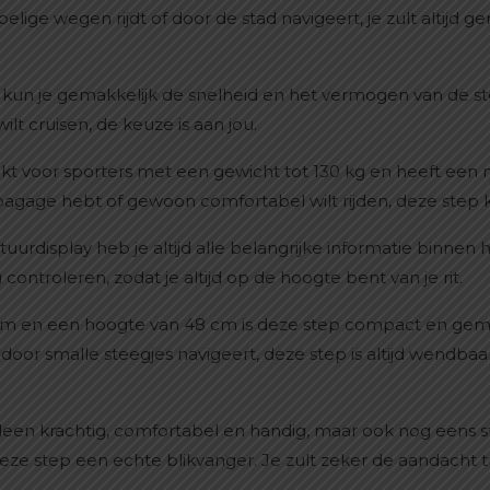
belige wegen rijdt of door de stad navigeert, je zult altijd 
un je gemakkelijk de snelheid en het vermogen van de step
ilt cruisen, de keuze is aan jou.
hikt voor sporters met een gewicht tot 130 kg en heeft e
 bagage hebt of gewoon comfortabel wilt rijden, deze step 
uurdisplay heb je altijd alle belangrijke informatie binnen
 controleren, zodat je altijd op de hoogte bent van je rit.
cm en een hoogte van 48 cm is deze step compact en gema
 door smalle steegjes navigeert, deze step is altijd wendba
alleen krachtig, comfortabel en handig, maar ook nog eens st
eze step een echte blikvanger. Je zult zeker de aandacht t