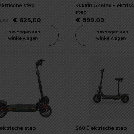
ektrische step
Kukirin G2 Max Elektris
step
Oorspronkelijke
Huidige
€
625,00
€
899,00
,00
prijs
prijs
Toevoegen aan
Toevoegen aan
was:
is:
winkelwagen
winkelwagen
€ 650,00.
€ 625,00.
lektrische step
S60 Elektrische step