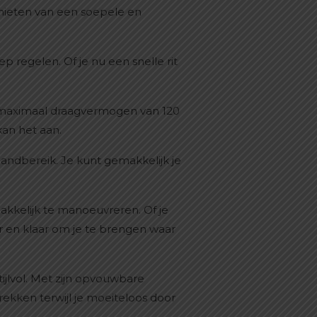
genieten van een soepele en
 regelen. Of je nu een snelle rit
en maximaal draagvermogen van 120
kan het aan.
 handbereik. Je kunt gemakkelijk je
kkelijk te manoeuvreren. Of je
ar en klaar om je te brengen waar
ijlvol. Met zijn opvouwbare
rekken terwijl je moeiteloos door