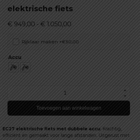
elektrische fiets
Prijsklasse:
€
949,00
-
€
1.050,00
€ 949,00
Rijklaar maken +€50,00
tot
€ 1.050,00
Accu
EC27
dubbele
Toevoegen aan winkelwagen
accu
elektrische
fiets
EC27 elektrische fiets met dubbele accu
: Krachtig,
aantal
efficiënt en gemaakt voor lange afstanden. Uitgerust met