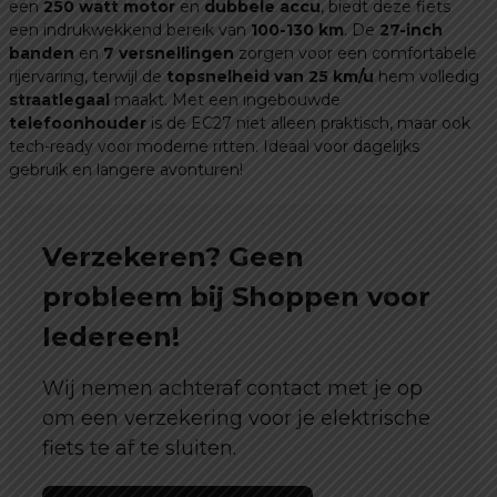
een
250 watt motor
en
dubbele accu
, biedt deze fiets
een indrukwekkend bereik van
100-130 km
. De
27-inch
banden
en
7 versnellingen
zorgen voor een comfortabele
rijervaring, terwijl de
topsnelheid van 25 km/u
hem volledig
straatlegaal
maakt. Met een ingebouwde
telefoonhouder
is de EC27 niet alleen praktisch, maar ook
tech-ready voor moderne ritten. Ideaal voor dagelijks
gebruik en langere avonturen!
Verzekeren? Geen
probleem bij Shoppen voor
Iedereen!
Wij nemen achteraf contact met je op
om een verzekering voor je elektrische
fiets te af te sluiten.