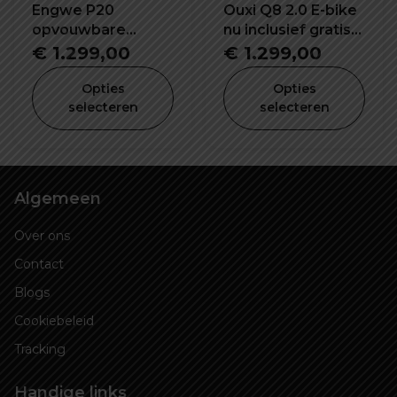
Engwe P20
Ouxi Q8 2.0 E-bike
opvouwbare
nu inclusief gratis
elektrische fiets
voorrekje -
€
1.299,00
€
1.299,00
lekvrij banden
voetsteuntjes -
bekerhouder en
Opties
Opties
selecteren
alarm!
selecteren
Algemeen
Over ons
Contact
Blogs
Cookiebeleid
Tracking
Handige links