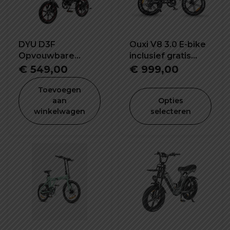
DYU D3F
Ouxi V8 3.0 E-bike
Opvouwbare
inclusief gratis
elektrische fiets
alarm, achterzitje
€
549,00
€
999,00
en voetsteuntjes
Toevoegen
aan
Opties
winkelwagen
selecteren