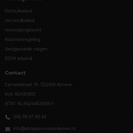
Retourbeleid
Verzendbeleid
Herroepingsrecht
Klachtenregeling
Veelgestelde vragen
RDW erkend
Contact
Camerastraat 19, 1322BB Almere
KvK: 82430853
BTW: NL862468255B01
(06) 38 67 83 63
info@shoppenvooriedereen.nl