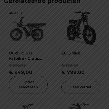
Gerelateerde producten
Ouxi H9 6.0
Z8 E-bike
Fatbike - Gratis
Alarmsysteem,
Oorspronkelijke
Oorspronke
€
999,00
€
999,00
Voorrekje,
prijs
Huidige
prijs
Huidige
€
949,00
€
799,00
Voetsteuntjes &
was:
prijs
was:
prijs
Grotere
Opties
Vernieuwde
€ 999,00.
is:
€ 999,00.
is:
selecteren
Lees verder
Display
€ 949,00.
€ 799,00