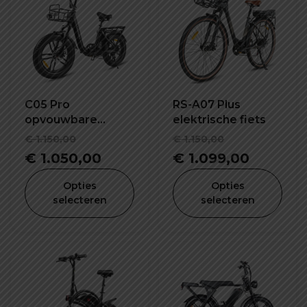
C05 Pro
RS-A07 Plus
opvouwbare
elektrische fiets
elektrische fiets
Oorspronkelijke
Oorspronke
€
1.150,00
€
1.150,00
prijs
Huidige
prijs
Huidige
€
1.050,00
€
1.099,00
was:
prijs
was:
prijs
Opties
Opties
€ 1.150,00.
is:
€ 1.150,00.
is:
selecteren
selecteren
€ 1.050,00.
€ 1.099