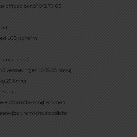
) offroad band 10*2.75-6.5
jzer
oured LCD-scherm
 km/u limiet)
 (3 versnellingen 10/15/25 km/u)
 kg 25 km/u)
dempers
elektronische schijfremmen
anwijzer, remlicht, stadslicht