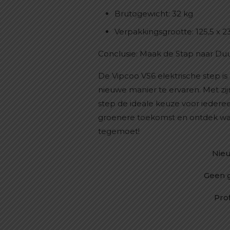
Brutogewicht: 32 kg
Verpakkingsgrootte: 125,5 x 2
Conclusie: Maak de Stap naar Du
De Vipcoo VS6 elektrische step is
nieuwe manier te ervaren. Met zij
step de ideale keuze voor iedere
groenere toekomst en ontdek wat
tegemoet!
Nieu
Geen 
Prof