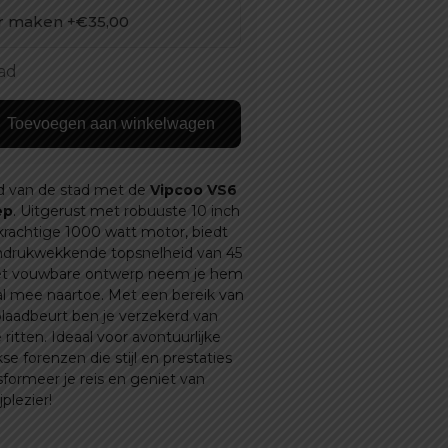
ar maken +€35,00
aad
Toevoegen aan winkelwagen
id van de stad met de
Vipcoo VS6
ep
. Uitgerust met robuuste 10 inch
rachtige 1000 watt motor, biedt
ndrukwekkende topsnelheid van 45
het vouwbare ontwerp neem je hem
l mee naartoe. Met een bereik van
laadbeurt ben je verzekerd van
ritten. Ideaal voor avontuurlijke
kse forenzen die stijl en prestaties
formeer je reis en geniet van
plezier!