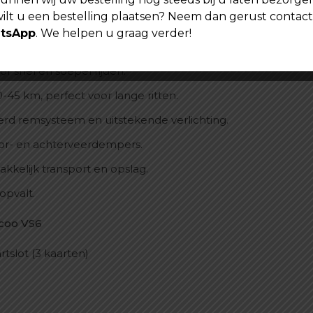
wilt u een bestelling plaatsen? Neem dan gerust contac
tsApp
. We helpen u graag verder!
S6?
r snel en soepel rijden.
45 km, perfect voor lange ritten.
rd remsysteem en uitstekende verlichting.
oor- en achterveerdempers.
kelijk transport en opslag.
opvalt.
coo VS6
slot (3 kaarten)