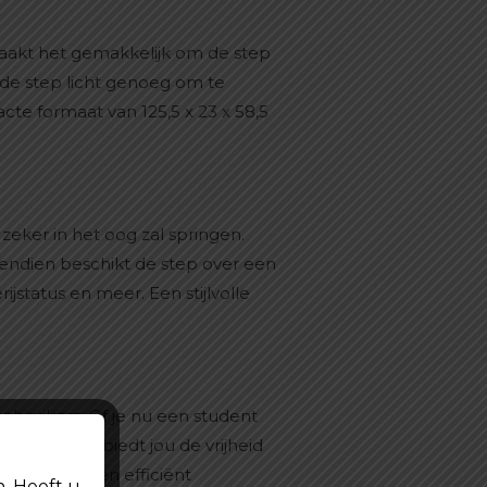
aakt het gemakkelijk om de step
de step licht genoeg om te
e formaat van 125,5 x 23 x 58,5
zeker in het oog zal springen.
vendien beschikt de step over een
jstatus en meer. Een stijlvolle
ebruikers. Of je nu een student
ische step biedt jou de vrijheid
en praktisch en efficiënt
n. Heeft u