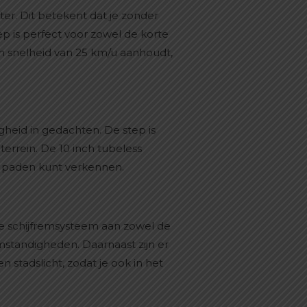
er. Dit betekent dat je zonder
p is perfect voor zowel de korte
en snelheid van 25 km/u aanhoudt,
gheid in gedachten. De step is
errein. De 10 inch tubeless
en paden kunt verkennen.
che schijfremsysteem aan zowel de
standigheden. Daarnaast zijn er
 stadslicht, zodat je ook in het