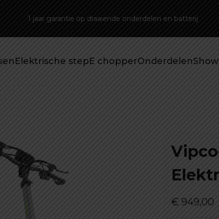
1 jaar garantie op draaiende onderdelen en batterij
tsen
Elektrische step
E chopper
Onderdelen
Show
Vipco
Elekt
€
949,00