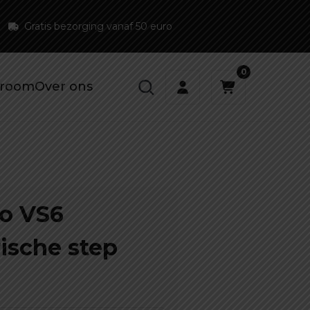
Gratis bezorging vanaf 50 euro
0
room
Over ons
o VS6
rische step