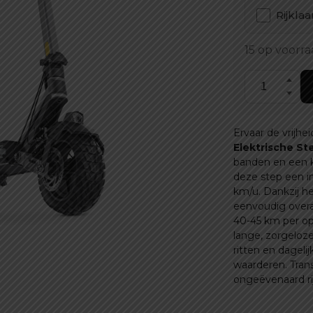
Rijkla
15 op voorr
Vipcoo
VS6
Elektrische
Ervaar de vrijhe
step
Elektrische St
aantal
banden en een k
deze step een i
km/u. Dankzij 
eenvoudig overa
40-45 km per op
lange, zorgeloze 
ritten en dagelij
waarderen. Trans
ongeëvenaard rij