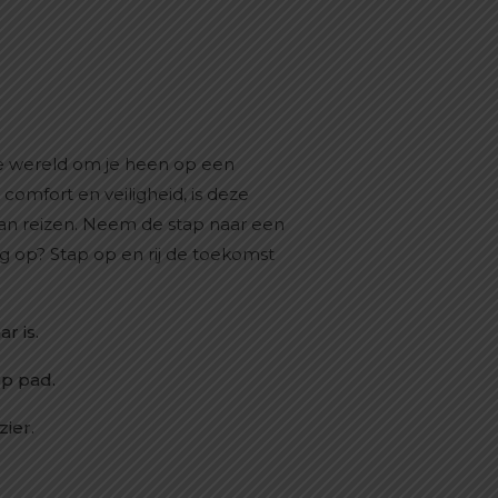
 de wereld om je heen op een
comfort en veiligheid, is deze
van reizen. Neem de stap naar een
 op? Stap op en rij de toekomst
r is.
p pad.
zier.