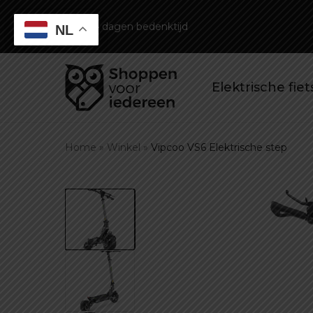
14 dagen bedenktijd
NL
Elektrische fie
Home
»
Winkel
»
Vipcoo VS6 Elektrische step