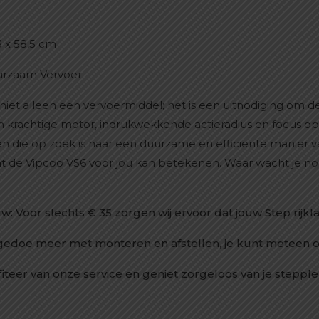
3 x 58,5 cm
urzaam Vervoer
 niet alleen een vervoermiddel; het is een uitnodiging om
n krachtige motor, indrukwekkende actieradius en focus op 
en die op zoek is naar een duurzame en efficiënte manier 
 de Vipcoo VS6 voor jou kan betekenen. Waar wacht je nog
w: Voor slechts € 35 zorgen wij ervoor dat jouw Step rijklaa
gedoe meer met monteren en afstellen, je kunt meteen o
iteer van onze service en geniet zorgeloos van je stepple