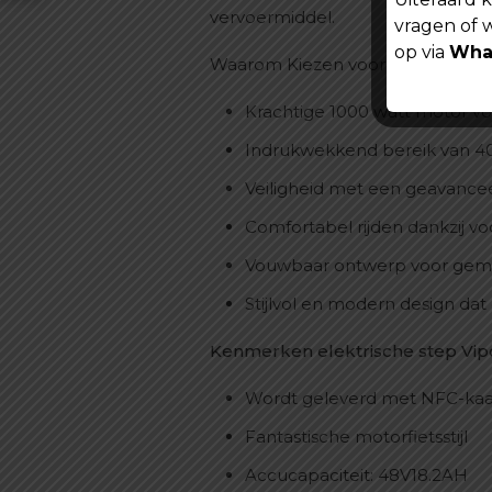
vervoermiddel.
vragen of 
op via
Wha
Waarom Kiezen voor de Vipcoo V
Krachtige 1000 watt motor voo
Indrukwekkend bereik van 40-
Veiligheid met een geavancee
Comfortabel rijden dankzij v
Vouwbaar ontwerp voor gemak
Stijlvol en modern design dat 
Kenmerken elektrische step Vip
Wordt geleverd met NFC-kaart
Fantastische motorfietsstijl
Accucapaciteit: 48V18.2AH