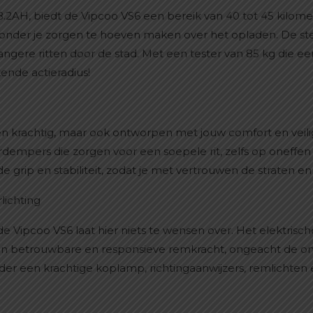
.2AH, biedt de Vipcoo VS6 een bereik van 40 tot 45 kilomet
onder je zorgen te hoeven maken over het opladen. De ste
langere ritten door de stad. Met een tester van 85 kg die e
kende actieradius!
 en krachtig, maar ook ontworpen met jouw comfort en veili
dempers die zorgen voor een soepele rit, zelfs op oneffen t
 grip en stabiliteit, zodat je met vertrouwen de straten 
ichting
n de Vipcoo VS6 laat hier niets te wensen over. Het elektris
een betrouwbare en responsieve remkracht, ongeacht de om
der een krachtige koplamp, richtingaanwijzers, remlichten en