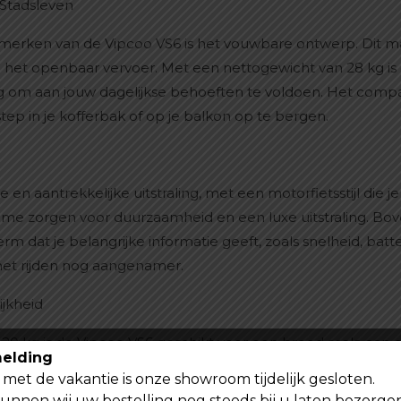
Stadsleven
merken van de Vipcoo VS6 is het vouwbare ontwerp. Dit m
het openbaar vervoer. Met een nettogewicht van 28 kg is 
om aan jouw dagelijkse behoeften te voldoen. Het compact
p in je kofferbak of op je balkon op te bergen.
 aantrekkelijke uitstraling, met een motorfietsstijl die je 
rame zorgen voor duurzaamheid en een luxe uitstraling. Bo
 dat je belangrijke informatie geeft, zoals snelheid, batteri
et rijden nog aangenamer.
jkheid
0 kg is de Vipcoo VS6 geschikt voor een breed scala aan g
elding
 drukke professional die snel door de stad moet, deze elektr
met de vakantie is onze showroom tijdelijk gesloten.
 Het is de perfecte keuze voor iedereen die op zoek is naar e
kunnen wij uw bestelling nog steeds bij u laten bezorge