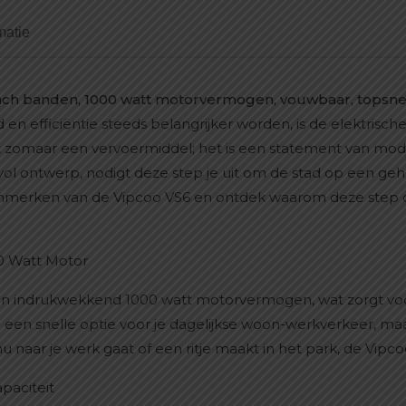
matie
 inch banden, 1000 watt motorvermogen, vouwbaar, topsne
en efficiëntie steeds belangrijker worden, is de elektris
et zomaar een vervoermiddel; het is een statement van mode
ijlvol ontwerp, nodigt deze step je uit om de stad op een g
nmerken van de Vipcoo VS6 en ontdek waarom deze step d
00 Watt Motor
en indrukwekkend 1000 watt motorvermogen, wat zorgt voor
en een snelle optie voor je dagelijkse woon-werkverkeer,
 nu naar je werk gaat of een ritje maakt in het park, de Vipcoo
paciteit