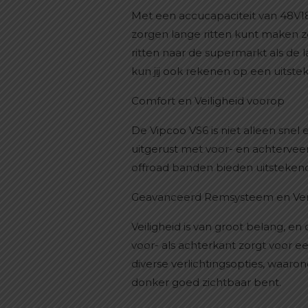
Met een accucapaciteit van 48V18
zorgen lange ritten kunt maken z
ritten naar de supermarkt als de 
kun jij ook rekenen op een uitste
Comfort en Veiligheid voorop
De Vipcoo VS6 is niet alleen snel
uitgerust met voor- en achterveer
offroad banden bieden uitstekende
Geavanceerd Remsysteem en Verl
Veiligheid is van groot belang, e
voor- als achterkant zorgt voor 
diverse verlichtingsopties, waaron
donker goed zichtbaar bent.