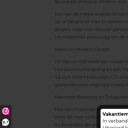
Vouwbaar Ontwerp: Perfect voor 
Een van de meest praktische ken
op te bergen of mee te nemen in 
dragen, maar ook robuust genoeg 
cm maakt het eenvoudig om de ste
Stijlvol en Modern Design
De Vipcoo VS6 heeft een moderne en
Het aluminiumlegering en ijzer f
4,5 inch Smart Coloured LCD-scherm
gashendel met vingergas maakt h
Maximale Belasting en Toegankeli
Met een maximale belasting van 12
Vakantiem
bent die naar college moet of een
In verband 
9,7
en flexibiliteit die je nodig hebt.
Uiteraard 