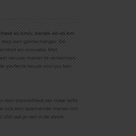
lheid 45 km/u, bereik 40-45 km
che step een gamechanger. De
rniteit en innovatie. Met
eheel nieuwe manier te verkennen.
e perfecte keuze voor jou kan
 een topsnelheid van maar liefst
 maar ook een spannende manier om
 VS6 laat je niet in de steek.