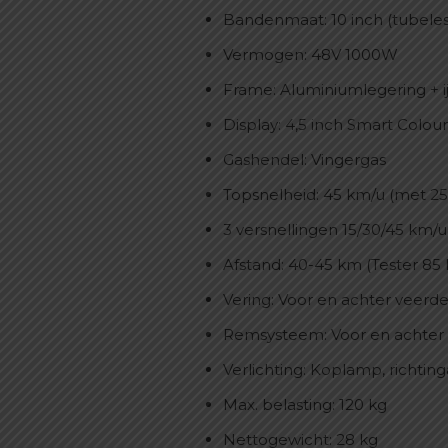
Bandenmaat: 10 inch (tubeless
Vermogen: 48V 1000W
Frame: Aluminiumlegering + i
Display: 4,5 inch Smart Col
Gashendel: Vingergas
Topsnelheid: 45 km/u (met 25
3 versnellingen 15/30/45 km/u
Afstand: 40-45 km (Tester 85
Vering: Voor en achter veer
Remsysteem: Voor en achter 
Verlichting: Koplamp, richtinga
Max. belasting: 120 kg
Nettogewicht: 28 kg