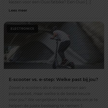
kiezen voor een Ouxi fatbike? Een Ouxi […]
Lees meer
ELECTRONICS
E-scooter vs. e-step: Welke past bij jou?
Zowel e-scooters als e-steps winnen aan
populariteit, maar welke is de beste keuze
voor jou? We vergelijken beide opties om je te
helpen de juiste beslissing te nemen. 1.