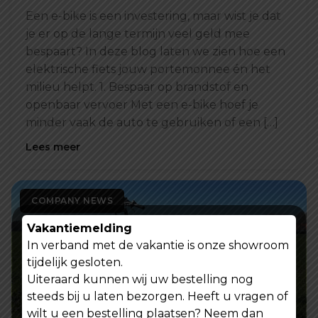
Een e-bike is een investering, maar wist je dat
je er op de lange termijn veel geld mee
bespaart? In deze blog laten we zien hoe een
elektrische fiets jouw portemonnee én het
milieu helpt. 1. Bespaar op brandstof en
openbaar vervoer Met een e-bike hoef je
minder vaak de auto te gebruiken of een […]
Lees meer
COMPANY NEWS
Vakantiemelding
In verband met de vakantie is onze showroom
tijdelijk gesloten.
Uiteraard kunnen wij uw bestelling nog
steeds bij u laten bezorgen. Heeft u vragen of
wilt u een bestelling plaatsen? Neem dan