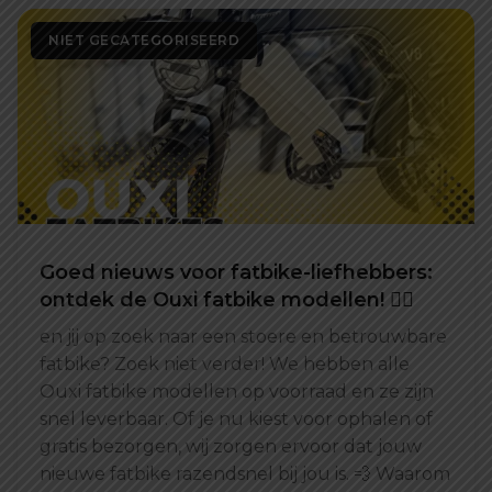
NIET GECATEGORISEERD
Goed nieuws voor fatbike-liefhebbers:
ontdek de Ouxi fatbike modellen! 🚴‍♂️
en jij op zoek naar een stoere en betrouwbare
fatbike? Zoek niet verder! We hebben alle
Ouxi fatbike modellen op voorraad en ze zijn
snel leverbaar. Of je nu kiest voor ophalen of
gratis bezorgen, wij zorgen ervoor dat jouw
nieuwe fatbike razendsnel bij jou is. 💨 Waarom