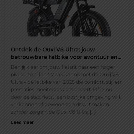
Ontdek de Ouxi V8 Ultra: jouw
betrouwbare fatbike voor avontuur en
gemak
Ben jij klaar om jouw fietsrit naar een hoger
niveau te tillen? Maak kennis met de Ouxi V8
Ultra – dé fatbike van 2025 die comfort, stijl en
prestaties moeiteloos combineert. Of je nu
door de stad fietst, een bosrijke omgeving wilt
verkennen of gewoon een rit wilt maken
zonder zorgen, de Ouxi V8 Ultra […]
Lees meer