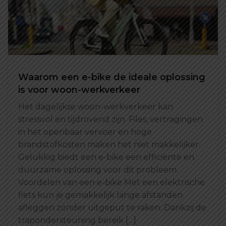
Waarom een e-bike de ideale oplossing
is voor woon-werkverkeer
Het dagelijkse woon-werkverkeer kan
stressvol en tijdrovend zijn. Files, vertragingen
in het openbaar vervoer en hoge
brandstofkosten maken het niet makkelijker.
Gelukkig biedt een e-bike een efficiënte en
duurzame oplossing voor dit probleem.
Voordelen van een e-bike Met een elektrische
fiets kun je gemakkelijk lange afstanden
afleggen zonder uitgeput te raken. Dankzij de
trapondersteuning bereik […]