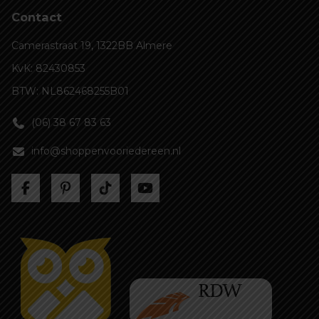
Contact
Camerastraat 19, 1322BB Almere
KvK: 82430853
BTW: NL862468255B01
(06) 38 67 83 63
info@shoppenvooriedereen.nl