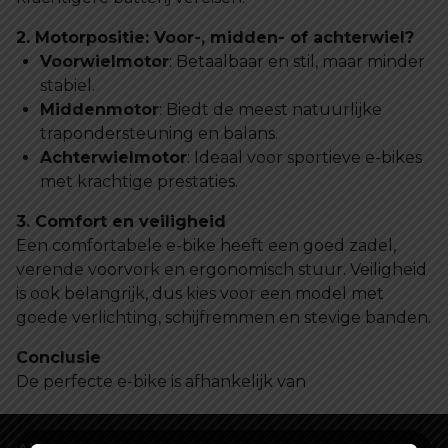
2. Motorpositie: Voor-, midden- of achterwiel?
Voorwielmotor
: Betaalbaar en stil, maar minder
stabiel.
Middenmotor
: Biedt de meest natuurlijke
trapondersteuning en balans.
Achterwielmotor
: Ideaal voor sportieve e-bikes
met krachtige prestaties.
3. Comfort en veiligheid
Een comfortabele e-bike heeft een goed zadel,
verende voorvork en ergonomisch stuur. Veiligheid
is ook belangrijk, dus kies voor een model met
goede verlichting, schijfremmen en stevige banden.
Conclusie
De perfecte e-bike is afhankelijk van