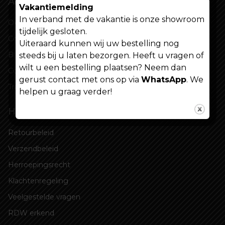
Algemeen
Vakantiemelding
In verband met de vakantie is onze showroom
Over ons
tijdelijk gesloten.
Contact
Uiteraard kunnen wij uw bestelling nog
Blogs
steeds bij u laten bezorgen. Heeft u vragen of
wilt u een bestelling plaatsen? Neem dan
Cookiebeleid
gerust contact met ons op via
WhatsApp
. We
Tracking
helpen u graag verder!
Handige links
Retourbeleid
Verzendbeleid
Herroepingsrecht
Klachtenregeling
Veelgestelde vragen
RDW erkend