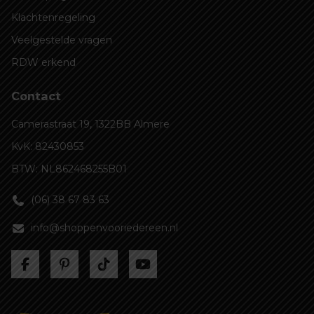
Klachtenregeling
Veelgestelde vragen
RDW erkend
Contact
Camerastraat 19, 1322BB Almere
KvK: 82430853
BTW: NL862468255B01
(06) 38 67 83 63
info@shoppenvooriedereen.nl