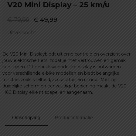
V20 Mini Display – 25 km/u
Oorspronkelijke
Huidige
€
79,99
€
49,99
prijs
prijs
Uitverkocht
was:
is:
€ 79,99.
€ 49,99.
De V20 Mini Displaybiedt ultieme controle en overzicht over
jouw elektrische fiets, zodat je met vertrouwen en gemak
kunt rijden. Dit gebruiksvriendelijke display is ontworpen
voor verschillende e-bike modellen en biedt belangrijke
functies zoals snelheid, accustatus, en rijmodi. Met zijn
duidelijke scherm en eenvoudige bediening maakt de V20
H6C Display elke rit soepel en aangenaam.
Omschrijving
Productinformatie