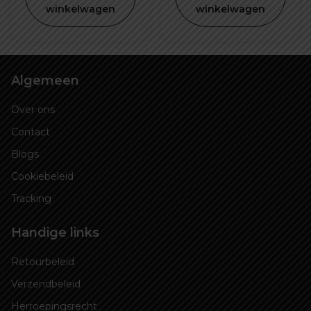
winkelwagen
winkelwagen
€ 39,99.
€ 2
Algemeen
Over ons
Contact
Blogs
Cookiebeleid
Tracking
Handige links
Retourbeleid
Verzendbeleid
Herroepingsrecht