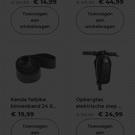
K1188E
inch
Oorspronkelijke
Huidige
Oorspronke
Hui
€
14,99
€
44,99
€
24,99
€
49,99
prijs
prijs
prijs
prij
Toevoegen
Toevoegen
was:
is:
was:
is:
aan
aan
winkelwagen
winkelwagen
€ 24,99.
€ 14,99.
€ 49,99.
€ 4
Kenda fatbike
Opbergtas
binnenband 24 X
elektrische step 5L
4.0 inch K1188
waterdicht en
Oorspronkel
Hui
€
19,99
€
24,99
€
39,99
schokbestendig
prijs
prij
Toevoegen
Toevoegen
was:
is:
aan
aan