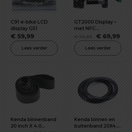
C91 e-bike LCD
GT2000 Display –
display G51
met NFC
vergrendeling
Oorspronke
Hui
€
59,99
€
69,99
€
79,99
(onbegrensd)
prijs
prij
Lees verder
Lees verder
was:
is:
€ 79,99.
€ 6
Kenda binnenband
Kenda binnen en
20 inch X 4.0
buitenband 20X4.0