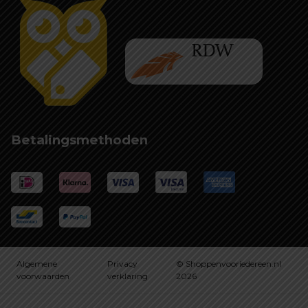
Betalingsmethoden
Algemene
Privacy
© Shoppenvooriedereen.nl
voorwaarden
verklaring
2026