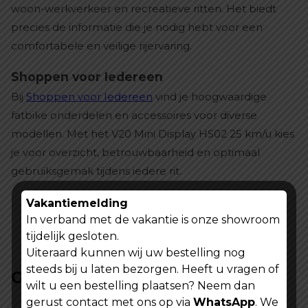
woon-werkverkeer en recreatieve ritten. Het biedt
precies de informatie die je nodig hebt voor een
comfortabele en veilige rijervaring.
Shoppen voor Iedereen
Bij
Shoppen voor Iedereen
vind je hoogwaardige
fatbike onderdelen en accessoires voor diverse
modellen. Met het V20 Mini Display HS02 25 km/u kies
je voor overzicht, betrouwbaarheid en optimaal
gebruiksgemak tijdens iedere rit.
Vakantiemelding
In verband met de vakantie is onze showroom
tijdelijk gesloten.
Uiteraard kunnen wij uw bestelling nog
steeds bij u laten bezorgen. Heeft u vragen of
Gerelateerde producten
wilt u een bestelling plaatsen? Neem dan
gerust contact met ons op via
WhatsApp
. We