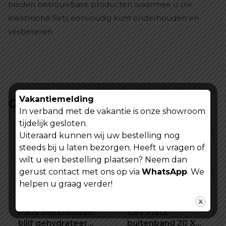
bieden betrouwbare producten waarmee u uw
elektrische fiets eenvoudig kunt onderhouden en
verbeteren.
Vakantiemelding
Gerelateerde producten
In verband met de vakantie is onze showroom
tijdelijk gesloten.
Uiteraard kunnen wij uw bestelling nog
steeds bij u laten bezorgen. Heeft u vragen of
wilt u een bestelling plaatsen? Neem dan
gerust contact met ons op via
WhatsApp
. We
helpen u graag verder!
Fiets bekerhouder
CST Fiets
blijf gehydrateerd
buitenband 20 X