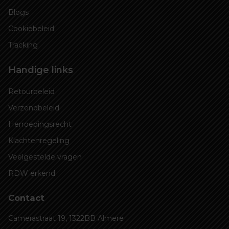
Blogs
Cookiebeleid
Tracking
Handige links
Retourbeleid
Verzendbeleid
Herroepingsrecht
Klachtenregeling
Veelgestelde vragen
RDW erkend
Contact
Camerastraat 19, 1322BB Almere