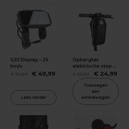
€ 89,99.
€ 59,99.
€ 79,99.
€ 4
S20 Display – 25
Opbergtas
km/u
elektrische step 5L
waterdicht en
Oorspronkelijke
Huidige
Oorspronkel
Hui
€
49,99
€
24,99
€
79,99
€
39,99
schokbestendig
prijs
prijs
prijs
prij
Toevoegen
was:
is:
was:
is:
aan
Lees verder
winkelwagen
€ 79,99.
€ 49,99.
€ 39,99.
€ 2