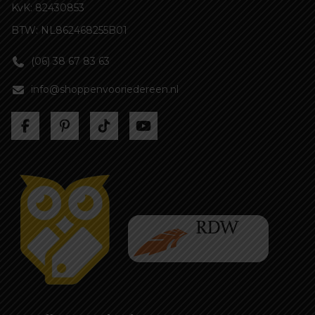
KvK: 82430853
BTW: NL862468255B01
(06) 38 67 83 63
info@shoppenvooriedereen.nl