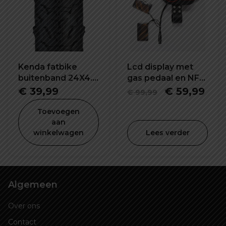
Kenda fatbike
Lcd display met
buitenband 24X4.0
gas pedaal en NFC
inch K1188
pasje elektrische
Oorspronke
Hui
€
39,99
€
59,99
€
99,99
step
prijs
prij
Toevoegen
was:
is:
aan
winkelwagen
Lees verder
€ 99,99.
€ 59
Algemeen
Over ons
Contact