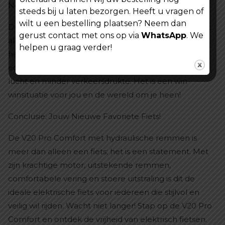
Neem de Stap naar Duurzaam Vervoer
steeds bij u laten bezorgen. Heeft u vragen of
wilt u een bestelling plaatsen? Neem dan
Door te kiezen voor de V20 Pro Comfort maak je niet
gerust contact met ons op via
WhatsApp
. We
alleen een slimme keuze voor jezelf, maar ook voor
helpen u graag verder!
het milieu. Elektrisch fietsen vermindert jouw
ecologische voetafdruk en draagt bij aan schonere
lucht en minder verkeersdrukte. Het is een win-
winsituatie voor jou en de wereld om je heen!
Conclusie: Jouw Nieuwe Favoriete Fiets!
De V20 Pro Comfort met hydraulische remmen is
meer dan alleen een fiets; het is een statement. Met
zijn krachtige motor, uitstekende remmen,
comfortabele vering en stoere uitstraling is dit de
ideale elektrische fiets voor iedereen die stijlvol en
veilig wil rijden. Wacht niet langer! Stap op de V20 Pro
Comfort en ontdek de vrijheid van elektrisch fietsen.