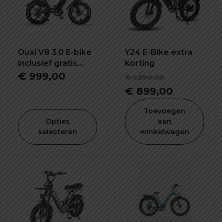
Ouxi V8 3.0 E-bike
Y24 E-Bike extra
inclusief gratis
korting
alarm, achterzitje
Oorspronk
€
999,00
€
1.299,00
en voetsteuntjes
prijs
Huidige
€
899,00
was:
prijs
Toevoegen
€ 1.299,00
is:
Opties
aan
selecteren
winkelwagen
€ 899,00