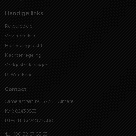
Handige links
Retourbeleid
Verzendbeleid
Herroepingsrecht
Klachtenregeling
Veelgestelde vragen
RDW erkend
Contact
Camerastraat 19, 1322BB Almere
KvK: 82430853
BTW: NL862468255B01
(06) 38 67 83 63