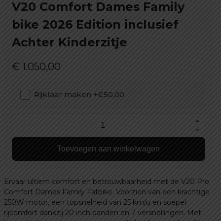
V20 Comfort Dames Family
bike 2026 Edition inclusief
Achter Kinderzitje
€
1.050,00
Rijklaar maken +€50,00
V20
Comfort
Toevoegen aan winkelwagen
Dames
Family
bike
Ervaar ultiem comfort en betrouwbaarheid met de V20 Pro
2026
Comfort Dames Family Fatbike. Voorzien van een krachtige
Edition
250W motor, een topsnelheid van 25 km/u en soepel
rijcomfort dankzij 20 inch banden en 7 versnellingen. Met
inclusief