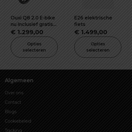
Ouxi Q8 2.0 E-bike
E26 elektrische
nu inclusief gratis
fiets
voorrekje -
€
1.299,00
€
1.499,00
voetsteuntjes -
bekerhouder en
Opties
Opties
alarm!
selecteren
selecteren
Algemeen
Over ons
Contact
Blogs
Cookiebeleid
Tracking