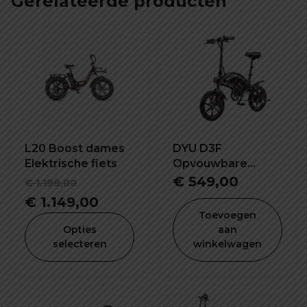
Gerelateerde producten
L20 Boost dames
DYU D3F
Elektrische fiets
Opvouwbare
elektrische fiets
Oorspronkelijke
€
549,00
€
1.199,00
prijs
Huidige
€
1.149,00
Toevoegen
was:
prijs
Opties
aan
€ 1.199,00.
is:
selecteren
winkelwagen
€ 1.149,00.