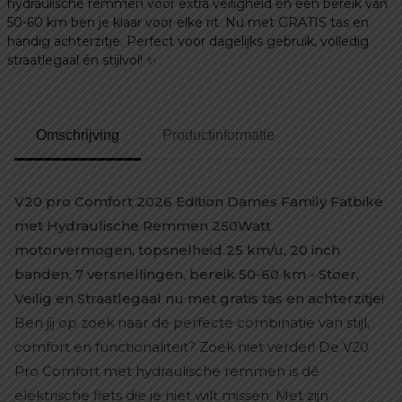
hydraulische remmen voor extra veiligheid en een bereik van
Achter
50-60 km ben je klaar voor elke rit. Nu met GRATIS tas en
Kinderzitje
handig achterzitje. Perfect voor dagelijks gebruik, volledig
aantal
straatlegaal én stijlvol! ✨
Omschrijving
Productinformatie
V20 pro Comfort 2026 Edition Dames Family Fatbike
met Hydraulische Remmen 250Watt
motorvermogen, topsnelheid 25 km/u, 20 inch
banden, 7 versnellingen, bereik 50-60 km - Stoer,
Veilig en Straatlegaal nu met gratis tas en achterzitje!
Ben jij op zoek naar de perfecte combinatie van stijl,
comfort en functionaliteit? Zoek niet verder! De V20
Pro Comfort met hydraulische remmen is dé
elektrische fiets die je niet wilt missen. Met zijn