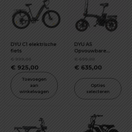
DYU C1 elektrische
DYU A5
fiets
Opvouwbare
elektrische fiets
Oorspronkelijke
Oorspronke
€
999,00
€
699,00
prijs
Huidige
prijs
Huidige
€
925,00
€
635,00
was:
prijs
was:
prijs
Toevoegen
€ 999,00.
is:
€ 699,00.
is:
aan
Opties
winkelwagen
selecteren
€ 925,00.
€ 635,00.