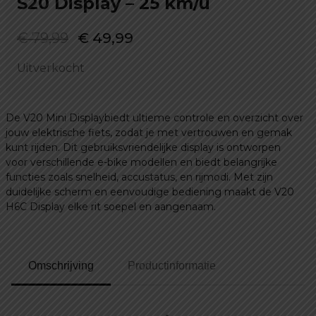
S20 Display – 25 km/u
Oorspronkelijke
Huidige
€
79,99
€
49,99
prijs
prijs
Uitverkocht
was:
is:
€ 79,99.
€ 49,99.
De V20 Mini Displaybiedt ultieme controle en overzicht over
jouw elektrische fiets, zodat je met vertrouwen en gemak
kunt rijden. Dit gebruiksvriendelijke display is ontworpen
voor verschillende e-bike modellen en biedt belangrijke
functies zoals snelheid, accustatus, en rijmodi. Met zijn
duidelijke scherm en eenvoudige bediening maakt de V20
H6C Display elke rit soepel en aangenaam.
Omschrijving
Productinformatie