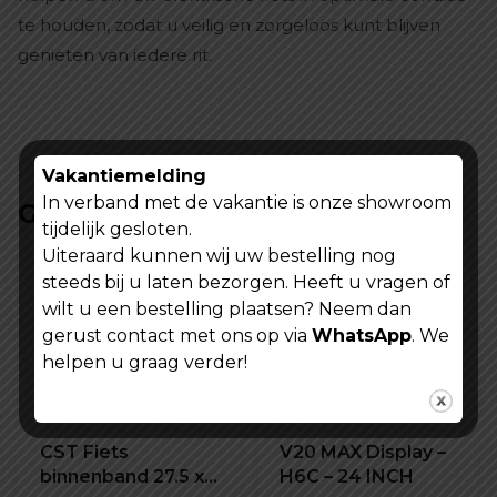
te houden, zodat u veilig en zorgeloos kunt blijven
genieten van iedere rit.
Vakantiemelding
In verband met de vakantie is onze showroom
Gerelateerde producten
tijdelijk gesloten.
Uiteraard kunnen wij uw bestelling nog
steeds bij u laten bezorgen. Heeft u vragen of
wilt u een bestelling plaatsen? Neem dan
gerust contact met ons op via
WhatsApp
. We
helpen u graag verder!
CST Fiets
V20 MAX Display –
binnenband 27.5 x
H6C – 24 INCH