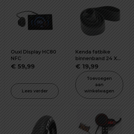
Ouxi Display HC80
Kenda fatbike
NFC
binnenband 24 X
4.0 inch K1188
€
59,99
€
19,99
Toevoegen
aan
Lees verder
winkelwagen