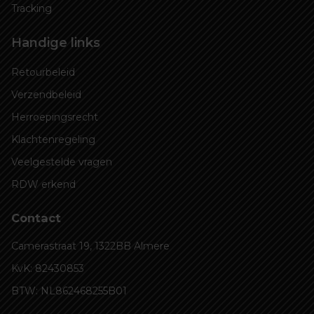
Tracking
Handige links
Retourbeleid
Verzendbeleid
Herroepingsrecht
Klachtenregeling
Veelgestelde vragen
RDW erkend
Contact
Camerastraat 19, 1322BB Almere
KvK: 82430853
BTW: NL862468255B01