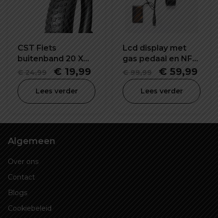
CST Fiets
Lcd display met
buitenband 20 X
gas pedaal en NFC
2.40 inch
pasje elektrische
Oorspronkelijke
Huidige
Oorspronke
Hui
€
19,99
€
59,99
€
24,99
€
99,99
step
prijs
prijs
prijs
prij
Lees verder
Lees verder
was:
is:
was:
is:
€ 24,99.
€ 19,99.
€ 99,99.
€ 59
Algemeen
Over ons
Contact
Blogs
Cookiebeleid