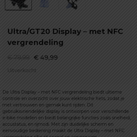
Ultra/GT20 Display – met NFC
vergrendeling
Oorspronkelijke
Huidige
€
79,99
€
49,99
prijs
prijs
Uitverkocht
was:
is:
€ 79,99.
€ 49,99.
De Ultra Display – met NFC vergrendeling biedt ultieme
controle en overzicht over jouw elektrische fiets, zodat je
met vertrouwen en gemak kunt rijden. Dit
gebruiksvriendelijke display is ontworpen voor verschillende
e-bike modellen en biedt belangrijke functies zoals snelheid,
accustatus, en rijmodi. Met zijn duidelijke scherm en
eenvoudige bediening maakt de Ultra Display – met NFC
vergrendeling elke rit soepel en aangenaam.