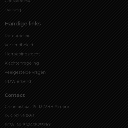
Cookiebeleid
Tracking
Handige links
Retourbeleid
Verzendbeleid
Herroepingsrecht
Klachtenregeling
Veelgestelde vragen
RDW erkend
Contact
Camerastraat 19, 1322BB Almere
KvK: 82430853
BTW: NL862468255B01