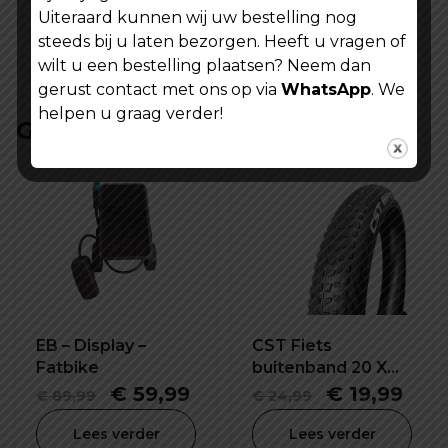
Uiteraard kunnen wij uw bestelling nog
steeds bij u laten bezorgen. Heeft u vragen of
wilt u een bestelling plaatsen? Neem dan
gerust contact met ons op via
WhatsApp
. We
helpen u graag verder!
Gerelateerde producten
EB – Display –
CST Fiets
Fatbike
buitenband 20 X
2.40 inch
Oorspronkelijke
Huidige
Oorspronke
Hui
€
59,99
€
19,99
€
89,99
€
24,99
prijs
prijs
prijs
prijs
Lees verder
Lees verder