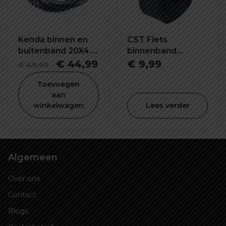
Kenda binnen en
CST Fiets
buitenband 20X4.0
binnenband
inch
26X2.2/2.5 inch SV-
Oorspronkelijke
Huidige
€
44,99
€
9,99
€
49,99
48mm
prijs
prijs
Toevoegen
was:
is:
aan
winkelwagen
Lees verder
€ 49,99.
€ 44,99.
Algemeen
Over ons
Contact
Blogs