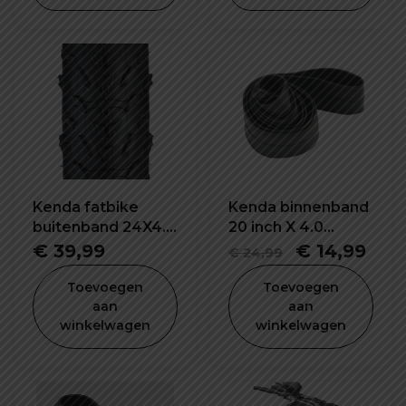
was:
is:
was:
is:
€ 89,99.
€ 59,99.
€ 24,99.
€ 19
Kenda fatbike
Kenda binnenband
buitenband 24X4.0
20 inch X 4.0
inch K1188
K1188E
Oorspronke
Hui
€
39,99
€
14,99
€
24,99
prijs
prijs
Toevoegen
Toevoegen
was:
is:
aan
aan
winkelwagen
winkelwagen
€ 24,99.
€ 14