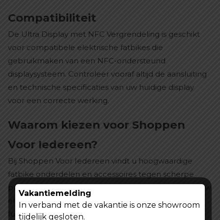
Compatibiliteit
De Ultra Display met NFC Vergrendeling is geschikt
voor compatibele elektrische fatbikes die
gebruikmaken van een NFC-ondersteund
displaysysteem. Controleer vooraf altijd de aansluiting
en technische specificaties van uw huidige display
voor een correcte werking.
Waarom kiezen voor Shoppen
Voor Iedereen?
Bij Shoppen Voor Iedereen vindt u hoogwaardige
fatbike onderdelen en accessoires tegen scherpe
prijzen. Met onze betrouwbare producten houdt u uw
Vakantiemelding
elektrische fiets veilig, modern en optimaal
In verband met de vakantie is onze showroom
functionerend.
tijdelijk gesloten.