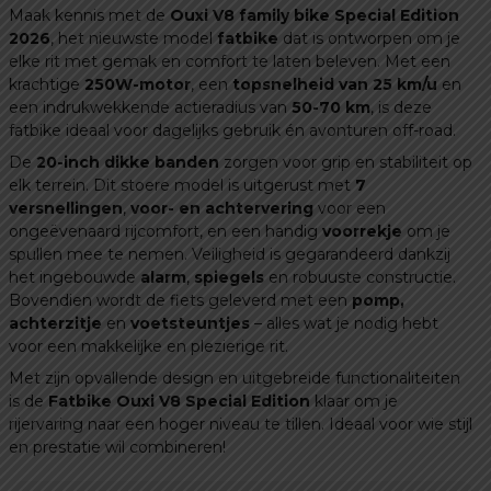
Voor
Maak kennis met de
Ouxi V8 family bike Special Edition
+
2026
, het nieuwste model
fatbike
dat is ontworpen om je
Achter
elke rit met gemak en comfort te laten beleven. Met een
krachtige
250W-motor
, een
topsnelheid van 25 km/u
en
Zitje
een indrukwekkende actieradius van
50-70 km
, is deze
2026
fatbike ideaal voor dagelijks gebruik én avonturen off-road.
Edition
De
20-inch dikke banden
zorgen voor grip en stabiliteit op
–
elk terrein. Dit stoere model is uitgerust met
7
Nu
versnellingen
,
voor- en achtervering
voor een
met
ongeëvenaard rijcomfort, en een handig
voorrekje
om je
NFC
spullen mee te nemen. Veiligheid is gegarandeerd dankzij
+
het ingebouwde
alarm
,
spiegels
en robuuste constructie.
GRATIS
Bovendien wordt de fiets geleverd met een
pomp,
Tas,
achterzitje
en
voetsteuntjes
– alles wat je nodig hebt
voor een makkelijke en plezierige rit.
Achterzitje,
Voorrekje
Met zijn opvallende design en uitgebreide functionaliteiten
&
is de
Fatbike Ouxi V8 Special Edition
klaar om je
rijervaring naar een hoger niveau te tillen. Ideaal voor wie stijl
Wielslot
en prestatie wil combineren!
aantal