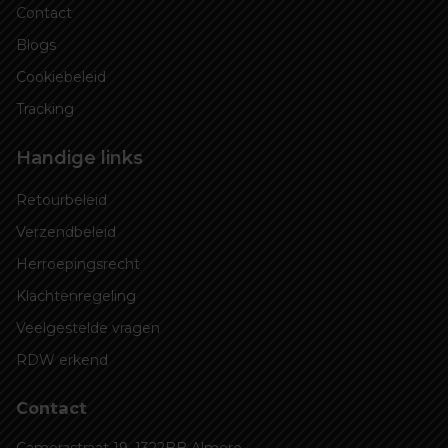
Contact
Blogs
Cookiebeleid
Tracking
Handige links
Retourbeleid
Verzendbeleid
Herroepingsrecht
Klachtenregeling
Veelgestelde vragen
RDW erkend
Contact