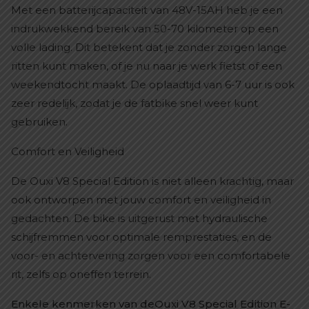
Met een batterijcapaciteit van 48V-15AH heb je een
indrukwekkend bereik van 50-70 kilometer op een
volle lading. Dit betekent dat je zonder zorgen lange
ritten kunt maken, of je nu naar je werk fietst of een
weekendtocht maakt. De oplaadtijd van 6-7 uur is ook
zeer redelijk, zodat je de fatbike snel weer kunt
gebruiken.
Comfort en Veiligheid
De Ouxi V8 Special Edition is niet alleen krachtig, maar
ook ontworpen met jouw comfort en veiligheid in
gedachten. De bike is uitgerust met hydraulische
schijfremmen voor optimale remprestaties, en de
voor- en achtervering zorgen voor een comfortabele
rit, zelfs op oneffen terrein.
Enkele kenmerken van deOuxi V8 Special Edition E-