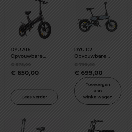
DYU A16
DYU C2
Opvouwbare
Opvouwbare
elektrische fiets
elektrische fiets
Oorspronkelijke
Oorspronke
€
675,00
€
799,00
prijs
Huidige
prijs
Huidige
€
650,00
€
699,00
was:
prijs
was:
prijs
Toevoegen
€ 675,00.
is:
€ 799,00.
is:
aan
Lees verder
winkelwagen
€ 650,00.
€ 699,00