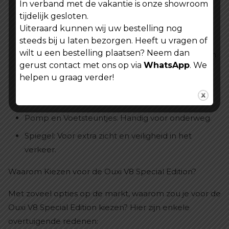
In verband met de vakantie is onze showroom
rijden nog gemakkelijker maakt.
tijdelijk gesloten.
Betere Aandrijflijn: Voor een soepelere en
Uiteraard kunnen wij uw bestelling nog
efficiëntere rit.
steeds bij u laten bezorgen. Heeft u vragen of
wilt u een bestelling plaatsen? Neem dan
Groter Beeldscherm: Voor eenvoudig aflezen van
gerust contact met ons op via
WhatsApp
. We
snelheid, afstand en batterijstatus.
helpen u graag verder!
Alarm en Achterzitje: Voor extra veiligheid en
comfort, ideaal voor gezinnen.
Pomp en Voetsteuntjes: Handig voor onderweg.
Spiegel: Voor extra zicht en veiligheid in het
verkeer.
Waarom Kiezen voor de Ouxi V8 Special Edition?
Met zoveel opties op de markt, waarom zou je voor de
Ouxi V8 Special Edition kiezen? Hier zijn enkele
overtuigende redenen: