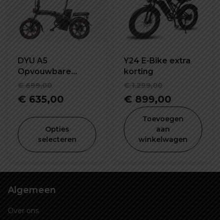
DYU A5
Y24 E-Bike extra
Opvouwbare
korting
elektrische fiets
Oorspronkelijke
Oorspronk
€
699,00
€
1.299,00
prijs
Huidige
prijs
Huidige
€
635,00
€
899,00
was:
prijs
was:
prijs
Toevoegen
€ 699,00.
is:
€ 1.299,00
is:
Opties
aan
selecteren
winkelwagen
€ 635,00.
€ 899,00
Algemeen
Over ons