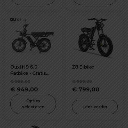
Ouxi H9 6.0
Z8 E-bike
Fatbike - Gratis
Alarmsysteem,
Oorspronkelijke
Oorspronke
€
999,00
€
999,00
Voorrekje,
prijs
Huidige
prijs
Huidige
€
949,00
€
799,00
Voetsteuntjes &
was:
prijs
was:
prijs
Grotere
Opties
Vernieuwde
€ 999,00.
is:
€ 999,00.
is:
selecteren
Lees verder
Display
€ 949,00.
€ 799,00