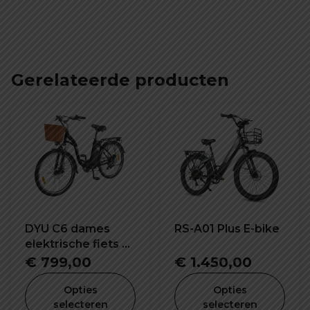
Gerelateerde producten
DYU C6 dames
RS-A01 Plus E-bike
elektrische fiets nu
met gratis slot
€
799,00
€
1.450,00
Opties
Opties
selecteren
selecteren