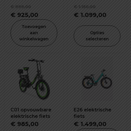
Oorspronkelijke
Oorspronke
€
999,00
€
1.150,00
prijs
Huidige
prijs
Huidige
€
925,00
€
1.099,00
was:
prijs
was:
prijs
Toevoegen
€ 999,00.
is:
€ 1.150,00.
is:
aan
Opties
winkelwagen
selecteren
€ 925,00.
€ 1.099
C01 opvouwbare
E26 elektrische
elektrische fiets
fiets
€
985,00
€
1.499,00