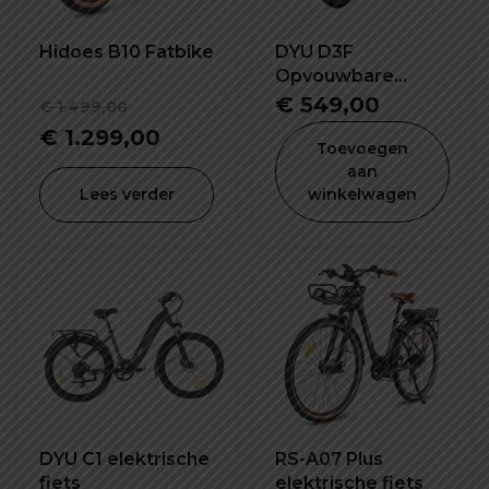
Hidoes B10 Fatbike
DYU D3F
Opvouwbare
elektrische fiets
Oorspronkelijke
€
549,00
€
1.499,00
prijs
Huidige
€
1.299,00
Toevoegen
was:
prijs
aan
Lees verder
winkelwagen
€ 1.499,00.
is:
€ 1.299,00.
DYU C1 elektrische
RS-A07 Plus
fiets
elektrische fiets