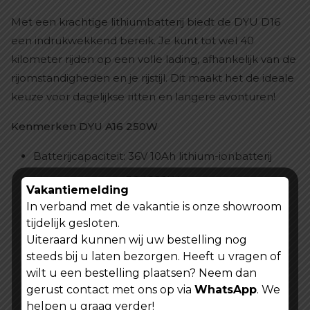
Met een krachtige lithiumbatterij biedt de DYU D16
een indrukwekkend bereik. Je kunt tot wel 40
kilometer rijden op een volle lading, afhankelijk van de
rijomstandigheden en je rijstijl. Dit maakt het de ideale
keuze voor dagelijkse ritten en langere avonturen!
Kenmerken DYU A16 250W
Batterijcapaciteit: 36V 10Ah lithium-ionbatterij
Motorvermogen: 36V 250W
Vakantiemelding
Wielmaat: 16*2.125 inch
In verband met de vakantie is onze showroom
tijdelijk gesloten.
Framemateriaal: magnesiumlegering
Uiteraard kunnen wij uw bestelling nog
Maximale snelheid: 25 km/u
steeds bij u laten bezorgen. Heeft u vragen of
wilt u een bestelling plaatsen? Neem dan
Vering: Met achterschokbreker
gerust contact met ons op via
WhatsApp
. We
Versteller: enkelvoudig
helpen u graag verder!