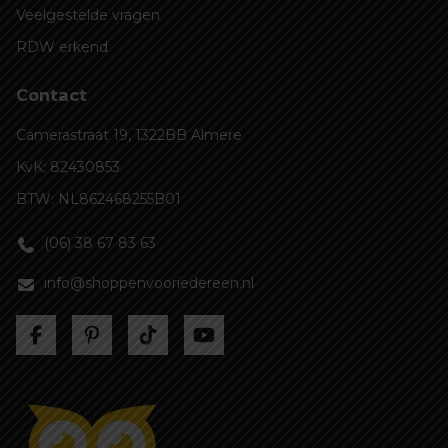
Veelgestelde vragen
RDW erkend
Contact
Camerastraat 19, 1322BB Almere
KvK: 82430853
BTW: NL862468255B01
(06) 38 67 83 63
info@shoppenvooriedereen.nl