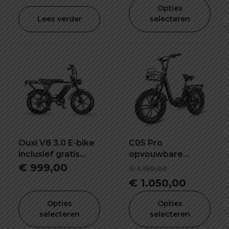
Opties
Lees verder
selecteren
Ouxi V8 3.0 E-bike
C05 Pro
inclusief gratis
opvouwbare
alarm, achterzitje
elektrische fiets
Oorspronke
€
999,00
€
1.150,00
en voetsteuntjes
prijs
Huidige
€
1.050,00
was:
prijs
Opties
Opties
€ 1.150,00.
is:
selecteren
selecteren
€ 1.050