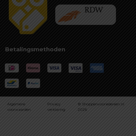
Betalingsmethoden
Algemene
Privacy
© Shoppenvooriedereen.nl
voorwaarden
verklaring
2026