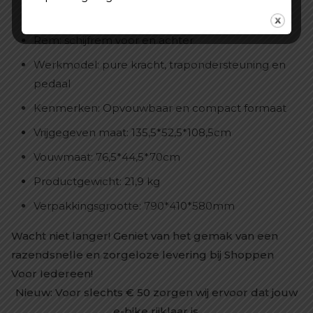
Weergave: digitaal display
Rem: schijfrem voor en achter
Werkmodel: pure kracht, trapondersteuning en
pedaal
Kenmerken: Opvouwbaar en compact formaat
Vrijgegeven maat: 135,5*52,5*108,5cm
Vouwmaat: 76,5*44,5*70cm
Productgewicht: 21,9 kg
Verpakkingsgrootte: 790*410*580mm
Wacht niet langer! Geniet van het gemak van een
razendsnelle en zorgeloze levering bij Shoppen
Voor Iedereen!
Nieuw: Voor slechts
€
50 zorgen wij ervoor dat jouw
e-bike rijklaar is.