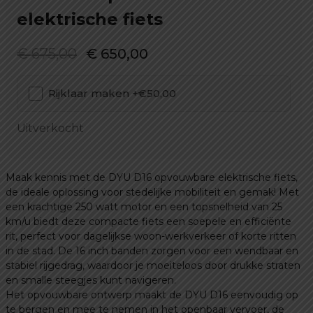
elektrische fiets
Oorspronkelijke
Huidige
€
675,00
€
650,00
prijs
prijs
Rijklaar maken +€50,00
was:
is:
€ 675,00.
€ 650,00.
Uitverkocht
Maak kennis met de DYU D16 opvouwbare elektrische fiets,
de ideale oplossing voor stedelijke mobiliteit en gemak! Met
een krachtige 250 watt motor en een topsnelheid van 25
km/u biedt deze compacte fiets een soepele en efficiënte
rit, perfect voor dagelijkse woon-werkverkeer of korte ritten
in de stad. De 16 inch banden zorgen voor een wendbaar en
stabiel rijgedrag, waardoor je moeiteloos door drukke straten
en smalle steegjes kunt navigeren.
Het opvouwbare ontwerp maakt de DYU D16 eenvoudig op
te bergen en mee te nemen in het openbaar vervoer, de