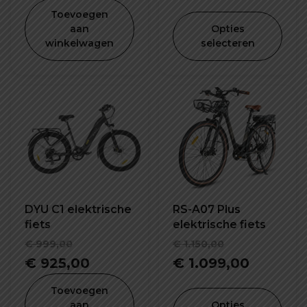
was:
prijs
was:
prijs
Toevoegen
€ 1.299,00.
is:
€ 945,00.
is:
aan
Opties
winkelwagen
selecteren
€ 899,00.
€ 749,00
DYU C1 elektrische
RS-A07 Plus
fiets
elektrische fiets
Oorspronkelijke
Oorspronke
€
999,00
€
1.150,00
prijs
Huidige
prijs
Huidige
€
925,00
€
1.099,00
was:
prijs
was:
prijs
Toevoegen
€ 999,00.
is:
€ 1.150,00.
is:
aan
Opties