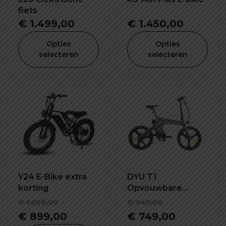
fiets
€
1.499,00
€
1.450,00
Opties
Opties
selecteren
selecteren
Y24 E-Bike extra
DYU T1
korting
Opvouwbare
elektrische fiets
Oorspronkelijke
Oorspronke
€
1.299,00
€
945,00
prijs
Huidige
prijs
Huidige
€
899,00
€
749,00