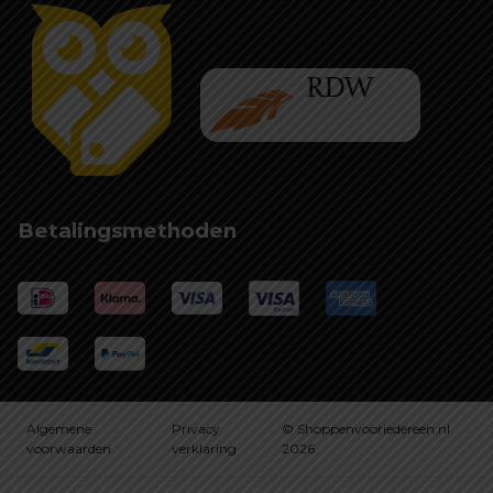
Betalingsmethoden
Algemene
Privacy
© Shoppenvooriedereen.nl
voorwaarden
verklaring
2026