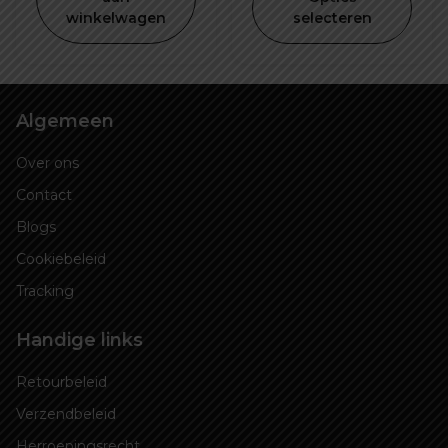
winkelwagen
selecteren
€ 925,00.
€ 1.099
Algemeen
Over ons
Contact
Blogs
Cookiebeleid
Tracking
Handige links
Retourbeleid
Verzendbeleid
Herroepingsrecht