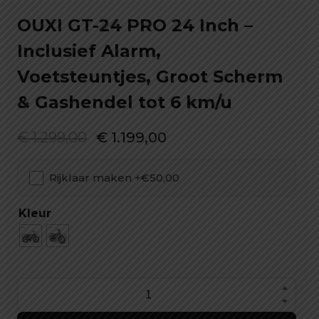
OUXI GT-24 PRO 24 Inch –
Inclusief Alarm,
Voetsteuntjes, Groot Scherm
& Gashendel tot 6 km/u
Oorspronkelijke
Huidige
€
1.299,00
€
1.199,00
prijs
prijs
Rijklaar maken +€50,00
was:
is:
€ 1.299,00.
€ 1.199,00.
Kleur
OUXI