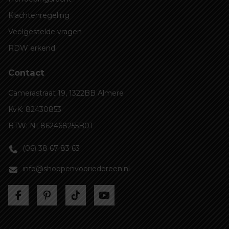
Klachtenregeling
Veelgestelde vragen
RDW erkend
Contact
Camerastraat 19, 1322BB Almere
KvK: 82430853
BTW: NL862468255B01
(06) 38 67 83 63
info@shoppenvooriedereen.nl