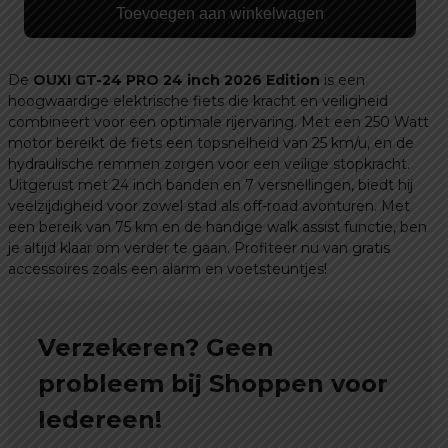
GT-
Toevoegen aan winkelwagen
24
PRO
24
De
OUXI GT-24 PRO 24 inch 2026 Edition
is een
Inch
hoogwaardige elektrische fiets die kracht en veiligheid
-
combineert voor een optimale rijervaring. Met een 250 Watt
motor bereikt de fiets een topsnelheid van 25 km/u, en de
Inclusief
hydraulische remmen zorgen voor een veilige stopkracht.
Alarm,
Uitgerust met 24 inch banden en 7 versnellingen, biedt hij
Voetsteuntjes,
veelzijdigheid voor zowel stad als off-road avonturen. Met
Groot
een bereik van 75 km en de handige walk assist functie, ben
Scherm
je altijd klaar om verder te gaan. Profiteer nu van gratis
&
accessoires zoals een alarm en voetsteuntjes!
Gashendel
tot
6
Verzekeren? Geen
km/u
probleem bij Shoppen voor
aantal
Iedereen!