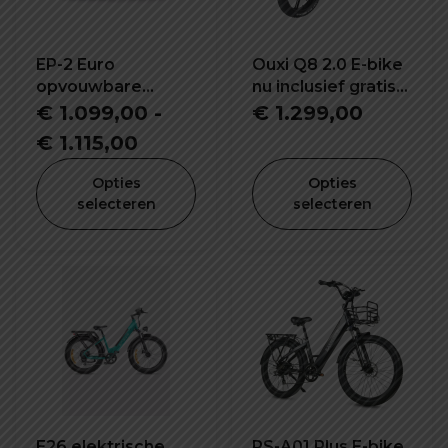
EP-2 Euro
Ouxi Q8 2.0 E-bike
opvouwbare
nu inclusief gratis
elektrische fiets
voorrekje -
€
1.099,00
-
€
1.299,00
voetsteuntjes -
Prijsklasse:
€
1.115,00
bekerhouder en
€ 1.099,00
alarm!
Opties
Opties
tot
selecteren
selecteren
€ 1.115,00
E26 elektrische
RS-A01 Plus E-bike