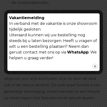
de omstandigheden.
Veiligheid: De remmen zijn nauwkeurig afgesteld,
wat zorgt voor een kortere remafstand en meer
Vakantiemelding
In verband met de vakantie is onze showroom
controle.
tijdelijk gesloten.
Onderhoud: Hoewel ze wat duurder kunnen zijn,
Uiteraard kunnen wij uw bestelling nog
zijn hydraulische remmen over het algemeen
steeds bij u laten bezorgen. Heeft u vragen of
minder onderhoudsgevoelig dan traditionele
wilt u een bestelling plaatsen? Neem dan
remsystemen.
gerust contact met ons op via
WhatsApp
. We
helpen u graag verder!
De Perfecte Keuze voor Avonturiers
Met de OUXI GT-24 PRO 2026 Edition ben je goed
uitgerust voor al je avonturen, of je nu door de stad
rijdt of de natuur verkent. De walk assist functie is een
geweldige toevoeging, vooral wanneer je een heuvel
op moet lopen of je fiets een korte tijd wilt duwen.