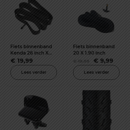
Fiets binnenband
Fiets binnenband
Kenda 26 inch X
20 X 1.90 inch
4.0 K1188
Oorspronkel
Huid
€
19,99
€
9,99
€
19,99
prijs
prijs
Lees verder
Lees verder
was:
is:
€ 19,99.
€ 9,9