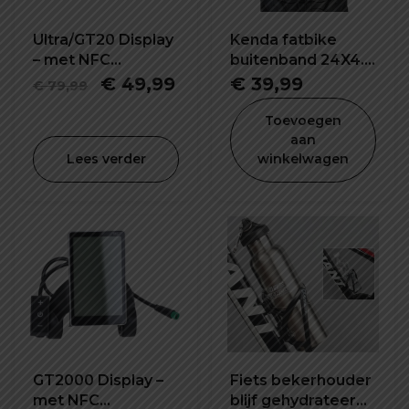
Ultra/GT20 Display
Kenda fatbike
– met NFC
buitenband 24X4.0
vergrendeling
inch K1188
Oorspronkelijke
Huidige
€
49,99
€
39,99
€
79,99
prijs
prijs
Toevoegen
was:
is:
aan
Lees verder
winkelwagen
€ 79,99.
€ 49,99.
GT2000 Display –
Fiets bekerhouder
met NFC
blijf gehydrateerd