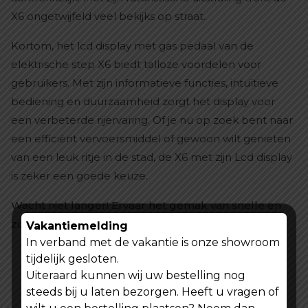
X6 ongetwijfeld veel bekijks op straat.
Kortom, het lcd display met gas pedaal van de
elektrische step X6 biedt talloze voordelen voor
gebruikers. Met zijn informatieve functies, intuïtieve
bediening en duurzaamheid zorgt het display voor
een verbeterde rijervaring. Of je nu op zoek bent naar
een efficiënt vervoersmiddel of gewoon wilt genieten
van een leuk ritje in de stad, de X6 met zijn Lcd display
is zeker een goede keuze.
Wacht niet langer! Ervaar het gemak van snelle en
zorgeloze levering bij Shoppen Voor Iedereen!
Vakantiemelding
In verband met de vakantie is onze showroom
tijdelijk gesloten.
Uiteraard kunnen wij uw bestelling nog
steeds bij u laten bezorgen. Heeft u vragen of