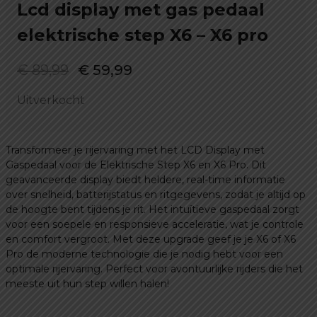
Lcd display met gas pedaal
elektrische step X6 – X6 pro
Oorspronkelijke
Huidige
€
89,99
€
59,99
prijs
prijs
Uitverkocht
was:
is:
€ 89,99.
€ 59,99.
Transformeer je rijervaring met het LCD Display met
Gaspedaal voor de Elektrische Step X6 en X6 Pro. Dit
geavanceerde display biedt heldere, real-time informatie
over snelheid, batterijstatus en ritgegevens, zodat je altijd op
de hoogte bent tijdens je rit. Het intuïtieve gaspedaal zorgt
voor een soepele en responsieve acceleratie, wat je controle
en comfort vergroot. Met deze upgrade geef je je X6 of X6
Pro de moderne technologie die je nodig hebt voor een
optimale rijervaring. Perfect voor avontuurlijke rijders die het
meeste uit hun step willen halen!