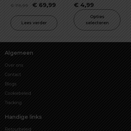
vergrendeling
tijdens het rijden
Oorspronkelijke
Huidige
€
69,99
€
4,99
€
79,99
(onbegrensd)
prijs
prijs
Opties
was:
is:
Lees verder
selecteren
€ 79,99.
€ 69,99.
Algemeen
Over ons
Contact
Blogs
Cookiebeleid
Tracking
Handige links
Retourbeleid