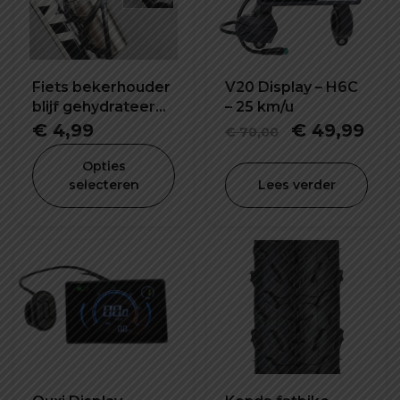
Fiets bekerhouder
V20 Display – H6C
blijf gehydrateerd
– 25 km/u
tijdens het rijden
Oorspronke
Hui
€
4,99
€
49,99
€
70,00
prijs
prij
Opties
was:
is:
selecteren
Lees verder
€ 70,00.
€ 4