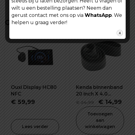
steeds bij u laten bezorgen. Heeft u vragen of
wilt u een bestelling plaatsen? Neem dan
gerust contact met ons op via
WhatsApp
. We
Gerelateerde producten
helpen u graag verder!
Ouxi Display HC80
Kenda binnenband
NFC
20 inch X 4.0
K1188E
Oorspronke
Hui
€
59,99
€
14,99
€
24,99
prijs
prijs
Toevoegen
was:
is:
aan
Lees verder
winkelwagen
€ 24,99.
€ 14