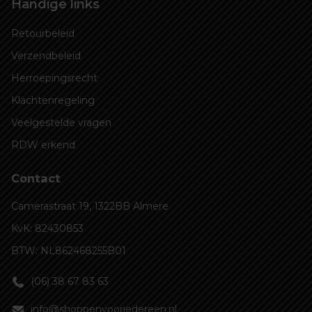
Handige links
Retourbeleid
Verzendbeleid
Herroepingsrecht
Klachtenregeling
Veelgestelde vragen
RDW erkend
Contact
Camerastraat 19, 1322BB Almere
KvK: 82430853
BTW: NL862468255B01
(06) 38 67 83 63
info@shoppenvooriedereen.nl