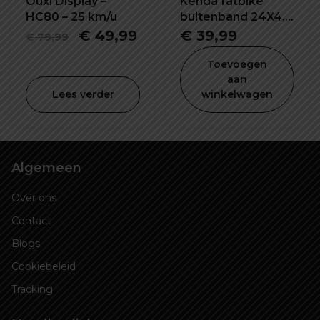
Ouxi Display –
Kenda fatbike
HC80 – 25 km/u
buitenband 24X4.0
inch K1188
Oorspronkelijke
Huidige
€
49,99
€
39,99
€
79,99
prijs
prijs
Toevoegen
was:
is:
aan
Lees verder
winkelwagen
€ 79,99.
€ 49,99.
Algemeen
Over ons
Contact
Blogs
Cookiebeleid
Tracking