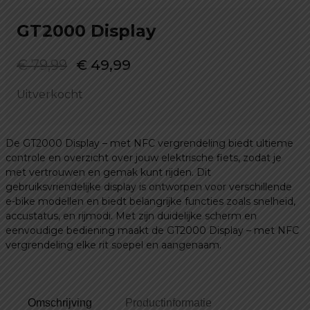
GT2000 Display
Oorspronkelijke
Huidige
€
79,99
€
49,99
prijs
prijs
Uitverkocht
was:
is:
€ 79,99.
€ 49,99.
De GT2000 Display – met NFC vergrendeling biedt ultieme
controle en overzicht over jouw elektrische fiets, zodat je
met vertrouwen en gemak kunt rijden. Dit
gebruiksvriendelijke display is ontworpen voor verschillende
e-bike modellen en biedt belangrijke functies zoals snelheid,
accustatus, en rijmodi. Met zijn duidelijke scherm en
eenvoudige bediening maakt de GT2000 Display – met NFC
vergrendeling elke rit soepel en aangenaam.
Omschrijving
Productinformatie