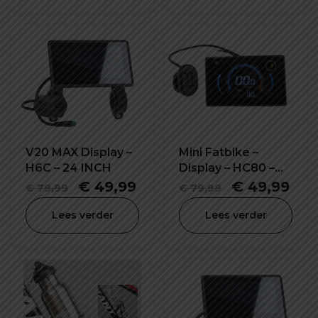
V20 MAX Display –
Mini Fatbike –
H6C – 24 INCH
Display – HC80 –
36V
Oorspronkelijke
Huidige
Oorspronke
Hui
€
49,99
€
49,99
€
79,99
€
79,99
prijs
prijs
prijs
prij
Lees verder
Lees verder
was:
is:
was:
is:
€ 79,99.
€ 49,99.
€ 79,99.
€ 4