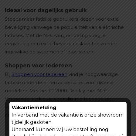
Ideaal voor dagelijks gebruik
Steeds meer fatbike gebruikers kiezen voor extra
beveiliging vanwege de populariteit van elektrische
fatbikes. Met de NFC-vergrendeling voeg je
eenvoudig een extra beveiligingslaag toe zonder
ingewikkelde systemen of losse sloten.
Shoppen voor Iedereen
Bij
Shoppen voor Iedereen
vind je hoogwaardige
fatbike onderdelen en accessoires voor diverse
modellen. Met het GT2000 Display met NFC
Vergrendeling kies je voor slimme technologie,
veiligheid en optimaal gebruiksgemak tijdens iedere
Vakantiemelding
In verband met de vakantie is onze showroom
rit.
tijdelijk gesloten.
Uiteraard kunnen wij uw bestelling nog