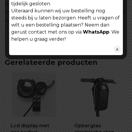
tijdelijk gesloten.
informatie over uw rit, accuverbruik en
Uiteraard kunnen wij uw bestelling nog
ondersteuningsniveau, waardoor u veilig en zorgeloos
steeds bij u laten bezorgen. Heeft u vragen of
kunt blijven fietsen.
wilt u een bestelling plaatsen? Neem dan
gerust contact met ons op via
WhatsApp
. We
helpen u graag verder!
Gerelateerde producten
Lcd display met
Opbergtas