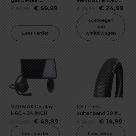
gas pedaal
elektrische step 5L
elektrische step
waterdicht en
Oorspronkelijke
Huidige
Oorspronkel
Hui
€
59,99
€
24,99
€
89,99
€
39,99
X6 - X6 pro
schokbestendig
prijs
prijs
prijs
prij
Toevoegen
was:
is:
was:
is:
aan
Lees verder
winkelwagen
€ 89,99.
€ 59,99.
€ 39,99.
€ 2
V20 MAX Display –
CST Fiets
H6C – 24 INCH
buitenband 20 X
2.40 inch
Oorspronkelijke
Huidige
Oorspronke
Hui
€
49,99
€
19,99
€
79,99
€
24,99
prijs
prijs
prijs
prijs
Lees verder
Lees verder