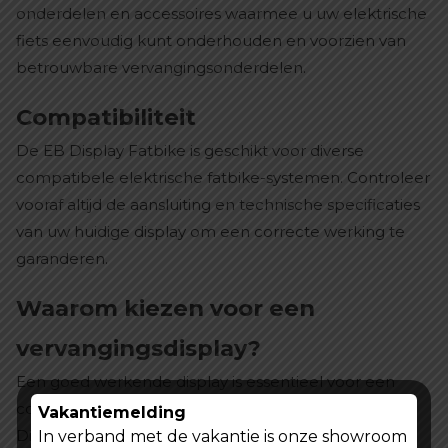
onderdelen en accessoires waarmee u uw elektrische
fiets eenvoudig kunt onderhouden en voorzien van
betrouwbare vervangingsonderdelen.
Compatibiliteit
De EB Display Fatbike is geschikt voor diverse
compatibele elektrische fatbike-systemen. Controleer
vooraf altijd de aansluiting en technische specificaties
van uw huidige display om een correcte werking te
garanderen.
Waarom kiezen voor een
vervangingsdisplay?
Een goed werkende display is essentieel voor een
comfortabele fietservaring. Met een nieuwe EB
Vakantiemelding
Display Fatbike beschikt u weer over nauwkeurige
In verband met de vakantie is onze showroom