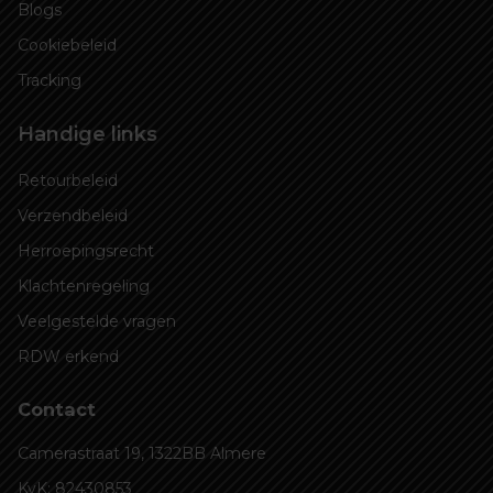
Blogs
Cookiebeleid
Tracking
Handige links
Retourbeleid
Verzendbeleid
Herroepingsrecht
Klachtenregeling
Veelgestelde vragen
RDW erkend
Contact
Camerastraat 19, 1322BB Almere
KvK: 82430853