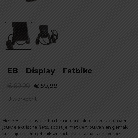
EB – Display – Fatbike
Oorspronkelijke
Huidige
€
89,99
€
59,99
prijs
prijs
Uitverkocht
was:
is:
€ 89,99.
€ 59,99.
Het EB – Display biedt ultieme controle en overzicht over
jouw elektrische fiets, zodat je met vertrouwen en gemak
kunt rijden. Dit gebruiksvriendelijke display is ontworpen