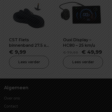
CST Fiets
Ouxi Display –
binnenband 27.5 x
HC80 – 25 km/u
1.95/2.15 inch SV-
Oorspronke
Hui
€
9,99
€
49,99
€
79,99
32mm
prijs
prij
Lees verder
Lees verder
was:
is:
€ 79,99.
€ 4
Algemeen
Over ons
Contact