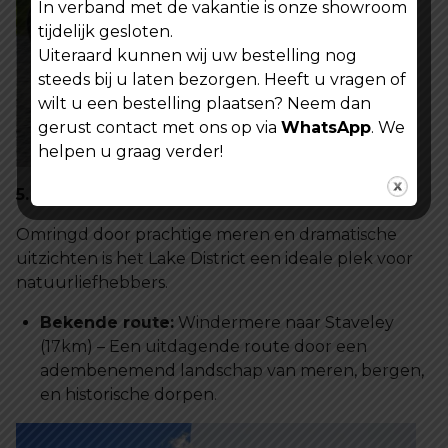
In verband met de vakantie is onze showroom
tijdelijk gesloten.
Uiteraard kunnen wij uw bestelling nog
steeds bij u laten bezorgen. Heeft u vragen of
wilt u een bestelling plaatsen? Neem dan
gerust contact met ons op via
WhatsApp
. We
helpen u graag verder!
5. Het Engelse Lake District: Natuurlijke Pracht
Omringd door prachtige meren en dramatische
uitzichten is het Lake District een ideale plek voor
natuurliefhebbers.
Bekende route:
Windermere naar Staveley
(17km) – Een uitdagende route door een
adembenemend landschap van meren, bergen,
en historische dorpen.