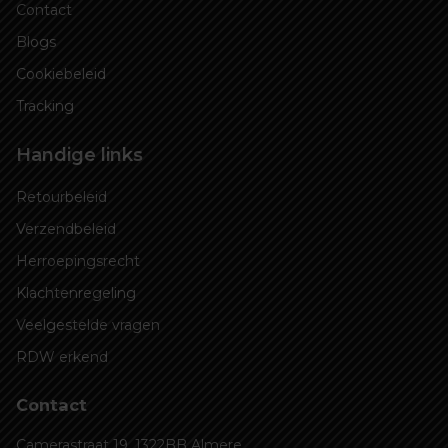
Contact
Blogs
Cookiebeleid
Tracking
Handige links
Retourbeleid
Verzendbeleid
Herroepingsrecht
Klachtenregeling
Veelgestelde vragen
RDW erkend
Contact
Camerastraat 19, 1322BB Almere