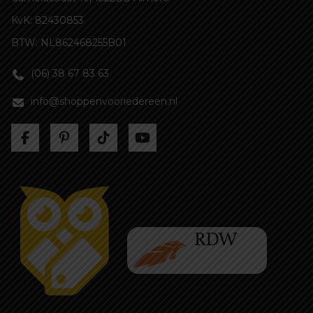
KvK: 82430853
BTW: NL862468255B01
(06) 38 67 83 63
info@shoppenvooriedereen.nl