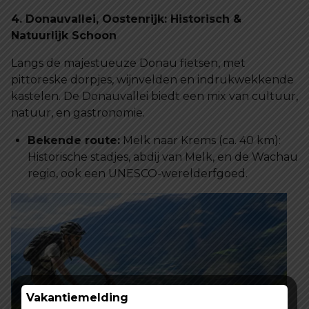
4. Donauvallei, Oostenrijk: Historisch &
Natuurlijk Schoon
Langs de majestueuze Donau fietsen, met
pittoreske dorpjes, wijnvelden en indrukwekkende
kastelen. De Donauvallei biedt een mix van cultuur,
natuur, en gastronomie.
Bekende route:
Melk naar Krems (ca. 40 km):
Historische stadjes, abdij van Melk, en de Wachau
regio, ook een UNESCO-werelderfgoed.
Vakantiemelding