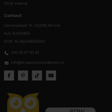
RDW erkend
Contact
Camerastraat 19, 1322BB Almere
KvK: 82430853
BTW: NL862468255B01
(06) 38 67 83 63
info@shoppenvooriedereen.nl