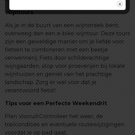
Wijntours
Als je in de buurt van een wijnstreek bent,
overweeg dan een e-bike wijntour. Deze tours
zijn een geweldige manier om je liefde voor
fietsen te combineren met een beetje
verwennerij. Fiets door schilderachtige
wijngaarden, stop voor proeverijen bij lokale
wijnhuizen en geniet van het prachtige
landschap. Zorg er wel voor dat je
verantwoord fietst!
Tips voor een Perfecte Weekendrit
Plan Vooruit:Controleer het weer, de
trailcondities en eventuele routewijzigingen
voordat je op pad gaat.