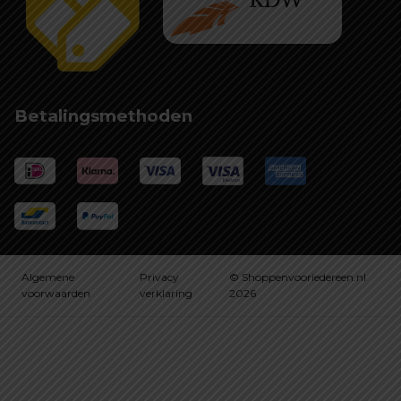
Betalingsmethoden
Algemene
Privacy
© Shoppenvooriedereen.nl
voorwaarden
verklaring
2026