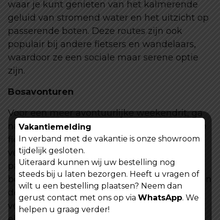
waar je kunt genieten van het kalmerende
geluid van stromend water en het uitzicht op
passerende boten. Deze routes zijn ook
populair bij andere fietsers en wandelaars,
waardoor ze een sociale maar serene optie
zijn.
Bosavonturen
Voor een meer avontuurlijke weekendrit, ga
naar een nabijgelegen bos met aangewezen
Vakantiemelding
In verband met de vakantie is onze showroom
fietspaden. Bospaden bieden een
tijdelijk gesloten.
verscheidenheid aan terreinen, van gladde
Uiteraard kunnen wij uw bestelling nog
paden tot meer ruige routes die door dichte
steeds bij u laten bezorgen. Heeft u vragen of
bossen slingeren. De natuurlijke schaduw van
wilt u een bestelling plaatsen? Neem dan
de bomen houdt je koel, terwijl het steeds
gerust contact met ons op via
WhatsApp
. We
veranderende landschap ervoor zorgt dat
helpen u graag verder!
elke rit als een nieuw avontuur voelt.