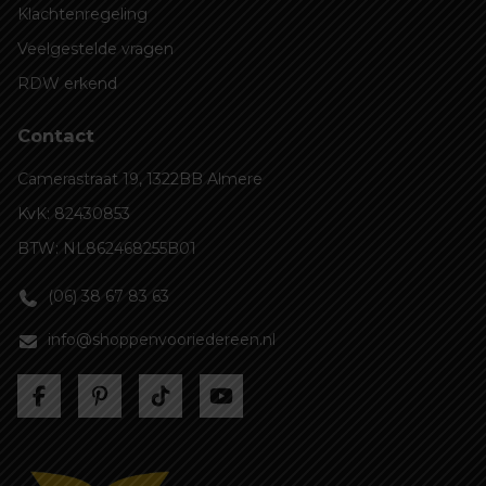
Klachtenregeling
Veelgestelde vragen
RDW erkend
Contact
Camerastraat 19, 1322BB Almere
KvK: 82430853
BTW: NL862468255B01
(06) 38 67 83 63
info@shoppenvooriedereen.nl