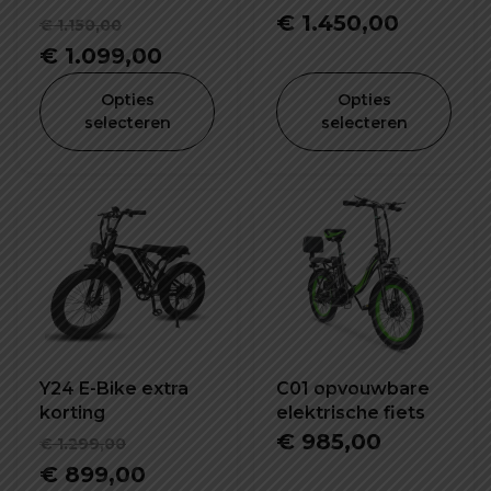
Oorspronkelijke
€
1.450,00
€
1.150,00
prijs
Huidige
€
1.099,00
was:
prijs
Opties
Opties
€ 1.150,00.
is:
selecteren
selecteren
€ 1.099,00.
Y24 E-Bike extra
C01 opvouwbare
korting
elektrische fiets
Oorspronkelijke
€
985,00
€
1.299,00
prijs
Huidige
€
899,00