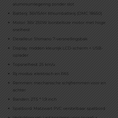
aluminiumlegering zonder slot
Batterij: 36V15AH lithiumbatterij (DMC 18650)
Motor: 36V 250W borstelloze motor met hoge
snelheid
Derailleur: Shimano 7-versnellingsbak
Display: midden kleurrijk LCD-scherm + USB-
oplader
Topsnelheid: 25 km/u
Rij modus: elektrisch en PAS
Remmen: mechanische schijfremmen voor en
achter
Banden: 27.5 * 1,9 inch
Spatbord: Matzwart PVC verstelbaar spatbord
Verlichting set: Led koplamp voor (ovaal) +