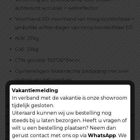
achterlicht accubak + wielreflector
Voormand: ED-voormand van hoog koolstofstaal +
gedurfde achterdrager van hoog koolstofstaal ED
N.W: 27kg
G.W: 33kg
CTN-grootte: 150*26*94cm
Opmerkingen: Waterdichte bedrading met snel
sluiting van het voertuig
Vakantiemelding
Extra Functionaliteiten
In verband met de vakantie is onze showroom
tijdelijk gesloten.
De Vomo CS20 is niet alleen een fiets, maar een
Uiteraard kunnen wij uw bestelling nog
complete ervaring! Met een gratis voor mandje, slot en
steeds bij u laten bezorgen. Heeft u vragen of
telefoonhouder krijg je alles wat je nodig hebt om je
wilt u een bestelling plaatsen? Neem dan
ritten nog gemakkelijker te maken. Of je nu
gerust contact met ons op via
WhatsApp
. We