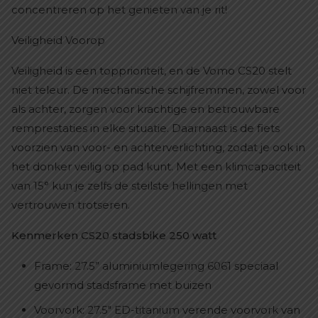
concentreren op het genieten van je rit!
Veiligheid Voorop
Veiligheid is een topprioriteit, en de Vomo CS20 stelt
niet teleur. De mechanische schijfremmen, zowel voor
als achter, zorgen voor krachtige en betrouwbare
remprestaties in elke situatie. Daarnaast is de fiets
voorzien van voor- en achterverlichting, zodat je ook in
het donker veilig op pad kunt. Met een klimcapaciteit
van 15° kun je zelfs de steilste hellingen met
vertrouwen trotseren.
Kenmerken CS20 stadsbike 250 watt
Frame: 27.5” aluminiumlegering 6061 speciaal
gevormd stadsframe met buizen
Voorvork: 27.5″ ED-titanium verende voorvork van