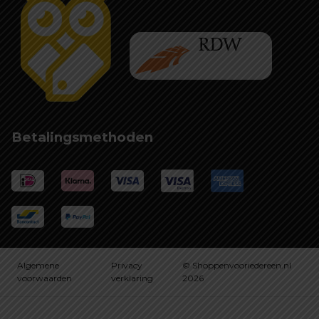
Betalingsmethoden
Algemene
Privacy
© Shoppenvooriedereen.nl
voorwaarden
verklaring
2026