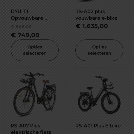
DYU T1
RS-A02 plus
Opvouwbare
vouwbare e-bike
elektrische fiets
Oorspronkelijke
€
1.635,00
€
945,00
prijs
Huidige
€
749,00
was:
prijs
Opties
Opties
€ 945,00.
is:
selecteren
selecteren
€ 749,00.
RS-A07 Plus
RS-A01 Plus E-bike
elektrische fiets