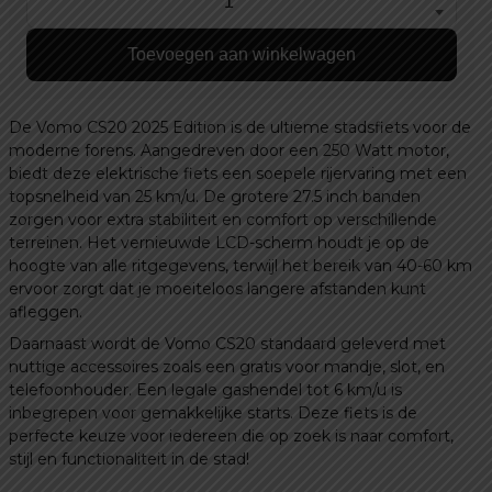
Vomo
CS20
Toevoegen aan winkelwagen
2025
edition
stads
De Vomo CS20 2025 Edition is de ultieme stadsfiets voor de
elektrische
moderne forens. Aangedreven door een 250 Watt motor,
fiets
biedt deze elektrische fiets een soepele rijervaring met een
topsnelheid van 25 km/u. De grotere 27.5 inch banden
inclusief
zorgen voor extra stabiliteit en comfort op verschillende
gratis
terreinen. Het vernieuwde LCD-scherm houdt je op de
voor
hoogte van alle ritgegevens, terwijl het bereik van 40-60 km
mandje
ervoor zorgt dat je moeiteloos langere afstanden kunt
en
afleggen.
slot
Daarnaast wordt de Vomo CS20 standaard geleverd met
en
nuttige accessoires zoals een gratis voor mandje, slot, en
telefoonhouder
telefoonhouder. Een legale gashendel tot 6 km/u is
en
inbegrepen voor gemakkelijke starts. Deze fiets is de
legale
perfecte keuze voor iedereen die op zoek is naar comfort,
stijl en functionaliteit in de stad!
gashendel
tot