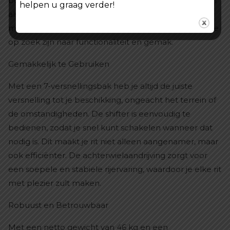
boodschappen doet of je smartphone wilt gebruiken
helpen u graag verder!
als navigatie, de Vomo CS20 heeft het allemaal. Dit
maakt het de perfecte keuze voor stadsbewoners die
op zoek zijn naar functionaliteit en gemak.
Gemakkelijk te Gebruiken
Met een 7-versnellingsbak heb je altijd de juiste
versnelling tot je beschikking, ongeacht het terrein of
de omstandigheden. De shifter is eenvoudig te
bedienen, zodat je snel kunt schakelen wanneer dat
nodig is. Dit maakt je rit niet alleen aangenamer, maar
ook efficiënter. De achterwielaandrijving zorgt voor
een soepele en stabiele rijervaring, waardoor je elke rit
met plezier zult maken.
Robuust en Betrouwbaar
Met een netto gewicht van 46 kg en een