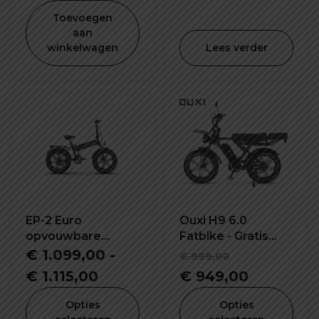
was:
prijs
Toevoegen
€ 1.299,00.
is:
aan
winkelwagen
Lees verder
€ 899,00.
EP-2 Euro
Ouxi H9 6.0
opvouwbare
Fatbike - Gratis
elektrische fiets
Alarmsysteem,
Oorspronke
€
1.099,00
-
€
999,00
Voorrekje,
Prijsklasse:
prijs
Huidige
€
1.115,00
€
949,00
Voetsteuntjes &
€ 1.099,00
was:
prijs
Grotere
Opties
Opties
Vernieuwde
tot
€ 999,00.
is: