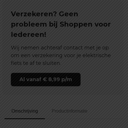
6
Verzekeren? Geen
km/u
aantal
probleem bij Shoppen voor
Iedereen!
Wij nemen achteraf contact met je op
om een verzekering voor je elektrische
fiets te af te sluiten.
Al vanaf € 8,99 p/m
Omschrijving
Productinformatie