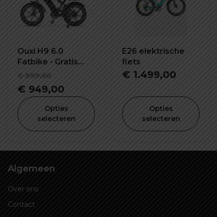
Ouxi H9 6.0
E26 elektrische
Fatbike - Gratis
fiets
Alarmsysteem,
Oorspronkelijke
€
1.499,00
€
999,00
Voorrekje,
prijs
Huidige
€
949,00
Voetsteuntjes &
was:
prijs
Grotere
Opties
Opties
Vernieuwde
€ 999,00.
is:
selecteren
selecteren
Display
€ 949,00.
Algemeen
Over ons
Contact