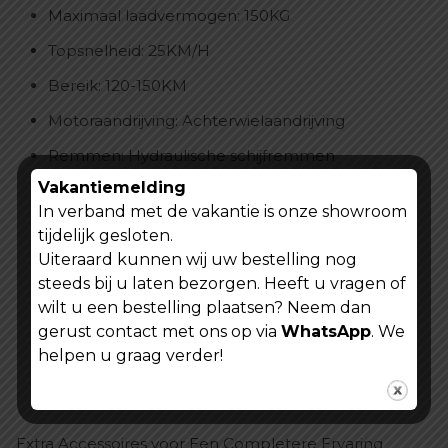
Maximaal laadvermogen: 150KG
Topsnelheid: 25KM/H
Bereik: 120-150KM
Motoraandrijving: Achterwielaandrijving
Remmen: Hydraulische schijfremmen
Vakantiemelding
Vering: Voor- en achtervering
In verband met de vakantie is onze showroom
Derailleur: Shimano 7 Speed
tijdelijk gesloten.
Uiteraard kunnen wij uw bestelling nog
Oplaadtijd: 6-7 uur
steeds bij u laten bezorgen. Heeft u vragen of
Gewicht zonder verpakking: 37KG
wilt u een bestelling plaatsen? Neem dan
Gewicht met verpakking: 42KG
gerust contact met ons op via
WhatsApp
. We
helpen u graag verder!
Verpakkingsafmetingen: 165*65*110CM
Certificering: CE/ROHS/FCC/UL284
Extra Accessoires voor Een Completere Ervaring