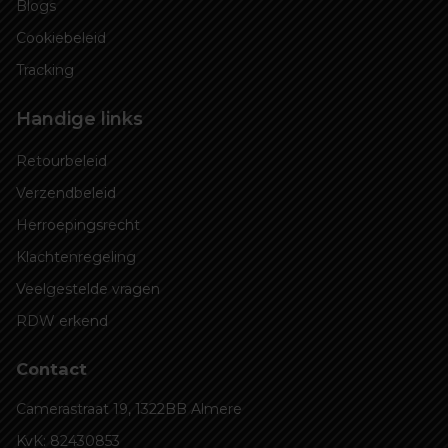
Blogs
Cookiebeleid
Tracking
Handige links
Retourbeleid
Verzendbeleid
Herroepingsrecht
Klachtenregeling
Veelgestelde vragen
RDW erkend
Contact
Camerastraat 19, 1322BB Almere
KvK: 82430853