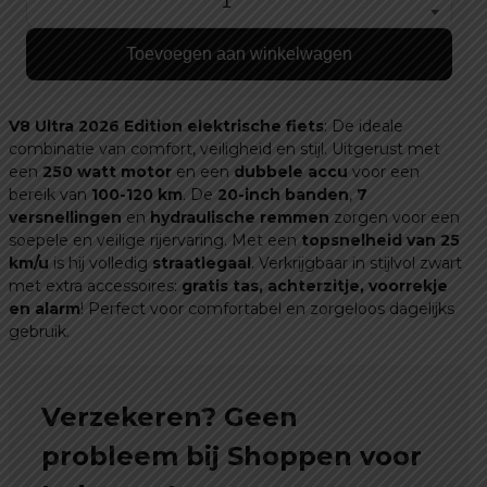
Ouxi
V8
Toevoegen aan winkelwagen
Ultra
Max
2026
V8 Ultra 2026 Edition elektrische fiets
: De ideale
Edition
combinatie van comfort, veiligheid en stijl. Uitgerust met
-
een
250 watt motor
en een
dubbele accu
voor een
bereik van
100-120
km
. De
20-inch banden
,
7
Dubbele
versnellingen
en
hydraulische remmen
zorgen voor een
Accu
soepele en veilige rijervaring. Met een
topsnelheid van 25
+
km/u
is hij volledig
straatlegaal
. Verkrijgbaar in stijlvol zwart
Gratis
met extra accessoires:
gratis tas, achterzitje, voorrekje
Tas,
en alarm
! Perfect voor comfortabel en zorgeloos dagelijks
Achterzitje,
gebruik.
Voorrekje,
Voetsteuntjes
&
Verzekeren? Geen
Alarm!
probleem bij Shoppen voor
aantal