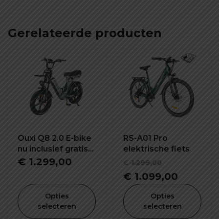
Gerelateerde producten
Ouxi Q8 2.0 E-bike
RS-A01 Pro
nu inclusief gratis
elektrische fiets
voorrekje -
Oorspronk
€
1.299,00
€
1.299,00
voetsteuntjes -
prijs
Huidige
€
1.099,00
bekerhouder en
was:
prijs
alarm!
Opties
Opties
€ 1.299,00
is:
selecteren
selecteren