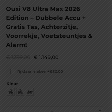
Ouxi V8 Ultra Max 2026
Edition – Dubbele Accu +
Gratis Tas, Achterzitje,
Voorrekje, Voetsteuntjes &
Alarm!
Oorspronkelijke
Huidige
€
1.399,00
€
1.149,00
prijs
prijs
Rijklaar maken +€50,00
was:
is:
€ 1.399,00.
€ 1.149,00.
Kleur