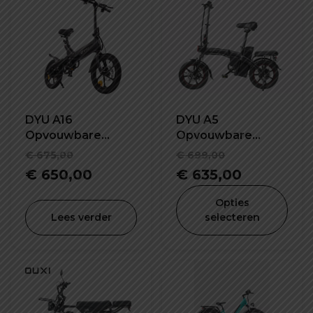
DYU A16
DYU A5
Opvouwbare
Opvouwbare
elektrische fiets
elektrische fiets
Oorspronkelijke
Oorspronke
€
675,00
€
699,00
prijs
Huidige
prijs
Huidige
€
650,00
€
635,00
was:
prijs
was:
prijs
Opties
€ 675,00.
is:
€ 699,00.
is:
Lees verder
selecteren
€ 650,00.
€ 635,00.