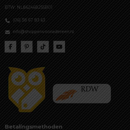
BTW: NL862468255B01
(06) 38 67 83 63
info@shoppenvooriedereen.nl
Betalingsmethoden