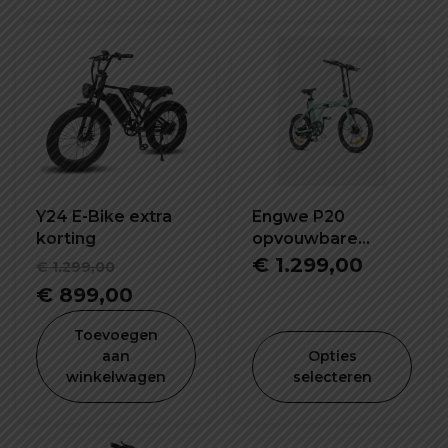
€ 1.099
Y24 E-Bike extra
Engwe P20
korting
opvouwbare
elektrische fiets
Oorspronkelijke
€
1.299,00
€
1.299,00
lekvrij banden
prijs
Huidige
€
899,00
was:
prijs
Toevoegen
€ 1.299,00.
is:
aan
Opties
winkelwagen
selecteren
€ 899,00.