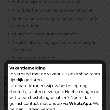
Verbetert rijcomfort en stuurcontrole
Absorbeert schokken en trillingen effectief
Ondersteunt stabiel rijgedrag op verschillende
ondergronden
Duurzame en robuuste constructie
Geschikt als vervanging van een beschadigde
voorvering
Eenvoudig te monteren
Ideaal voor dagelijks gebruik en langere ritten
Vakantiemelding
In verband met de vakantie is onze showroom
Zorg voor optimale prestaties van jouw fiets
tijdelijk gesloten.
Een goed werkende voorvork maakt een groot
Uiteraard kunnen wij uw bestelling nog
verschil tijdens het fietsen. Door te kiezen voor een
steeds bij u laten bezorgen. Heeft u vragen of
wilt u een bestelling plaatsen? Neem dan
kwalitatief vervangingsonderdeel behoud je het
gerust contact met ons op via
WhatsApp
. We
comfort, de controle en de veiligheid van jouw fatbike.
helpen u graag verder!