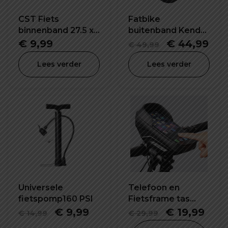
CST Fiets
Fatbike
binnenband 27.5 x
buitenband Kenda
1.95/2.15 inch SV-
26X4.0 inch K1188
Oorspronke
Hui
€
9,99
€
44,99
€
49,99
32mm
prijs
prij
Lees verder
Lees verder
was:
is:
€ 49,99.
€ 4
Universele
Telefoon en
fietspomp160 PSI
Fietsframe tas
waterdicht en
Oorspronkelijke
Huidige
Oorspronkel
Hui
€
9,99
€
19,99
€
14,99
€
29,99
schokbestendig
prijs
prijs
prijs
prijs