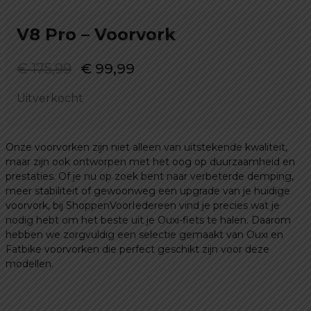
V8 Pro – Voorvork
Oorspronkelijke
Huidige
€
175,99
€
99,99
prijs
prijs
Uitverkocht
was:
is:
€ 175,99.
€ 99,99.
Onze voorvorken zijn niet alleen van uitstekende kwaliteit,
maar zijn ook ontworpen met het oog op duurzaamheid en
prestaties. Of je nu op zoek bent naar verbeterde demping,
meer stabiliteit of gewoonweg een upgrade van je huidige
voorvork, bij ShoppenVoorIedereen vind je precies wat je
nodig hebt om het beste uit je Ouxi-fiets te halen. Daarom
hebben we zorgvuldig een selectie gemaakt van Ouxi en
Fatbike voorvorken die perfect geschikt zijn voor deze
modellen.