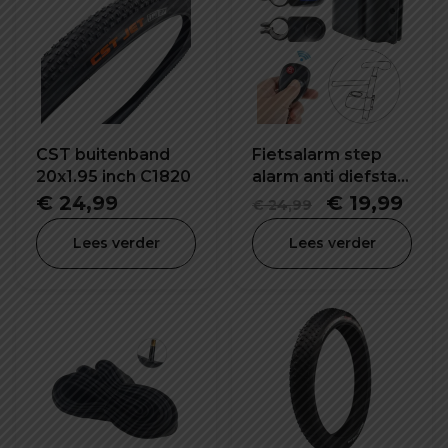
CST buitenband
Fietsalarm step
20x1.95 inch C1820
alarm anti diefstal
draadloos alarm
Oorspronke
Hui
€
24,99
€
19,99
€
24,99
prijs
prijs
Lees verder
Lees verder
was:
is:
€ 24,99.
€ 19