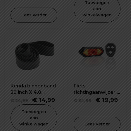
Toevoegen
was:
is:
was:
is:
aan
Lees verder
winkelwagen
€ 14,99.
€ 9,99.
€ 29,99.
€ 19
Kenda binnenband
Fiets
20 inch X 4.0
richtingaanwijzer -
K1188E
knipperlichting-
Oorspronkelijke
Huidige
Oorspronke
Hui
€
14,99
€
19,99
€
24,99
€
34,99
usb oplaadbaar
prijs
prijs
prijs
prijs
Toevoegen
was:
is:
was:
is:
aan
winkelwagen
Lees verder
€ 24,99.
€ 14,99.
€ 34,99.
€ 19