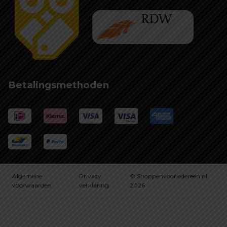
Betalingsmethoden
Algemene
Privacy
© Shoppenvooriedereen.nl
voorwaarden
verklaring
2026