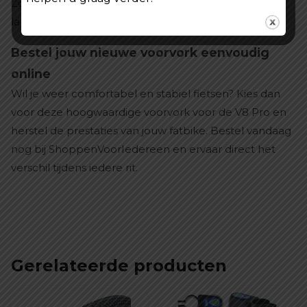
Zo ben je voorbereid op zowel dagelijkse ritten als
langere avonturen.
Bestel jouw nieuwe voorvork eenvoudig
online
Wil je weer comfortabel en stabiel fietsen? Kies dan
voor deze hoogwaardige voorvork voor de V8 Pro en
herstel de prestaties van jouw fatbike. Bestel vandaag
nog bij ShoppenVoorIedereen en ervaar direct het
verschil tijdens iedere rit.
Gerelateerde producten