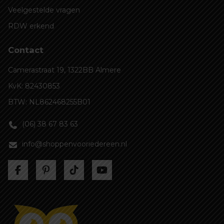
Veelgestelde vragen
RDW erkend
Contact
Camerastraat 19, 1322BB Almere
KvK: 82430853
BTW: NL862468255B01
(06) 38 67 83 63
info@shoppenvooriedereen.nl