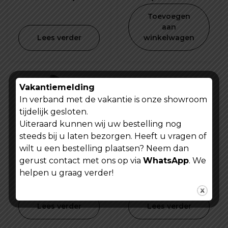
prijs
prijs
Toevoegen
was:
is:
aan
Lees verder
winkelwagen
€ 19,99.
€ 9,99.
Vakantiemelding
In verband met de vakantie is onze showroom
tijdelijk gesloten.
Uiteraard kunnen wij uw bestelling nog
steeds bij u laten bezorgen. Heeft u vragen of
wilt u een bestelling plaatsen? Neem dan
gerust contact met ons op via
WhatsApp
. We
Fiets binnenband
Helmslot mini fiets
Kenda 26 inch X
motorfiets slot
helpen u graag verder!
4.0 K1188
kabelslot
Oorspronkel
Huid
€
19,99
€
9,99
€
14,99
combinatieslot
prijs
prijs
Lees verder
Lees verder
was:
is: