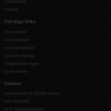
Cookiebeleid
Tracking
Handige links
Retourbeleid
Verzendbeleid
Herroepingsrecht
Klachtenregeling
Veelgestelde vragen
RDW erkend
Contact
Camerastraat 19, 1322BB Almere
KvK: 82430853
BTW: NL862468255B01