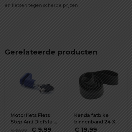
en fietsen tegen scherpe prijzen.
Gerelateerde producten
Motorfiets Fiets
Kenda fatbike
Step Anti Diefstal
binnenband 24 X
Schijfrem Slot
4.0 inch K1188
Oorspronkelijke
Huidige
€
9,99
€
19,99
€
19,99