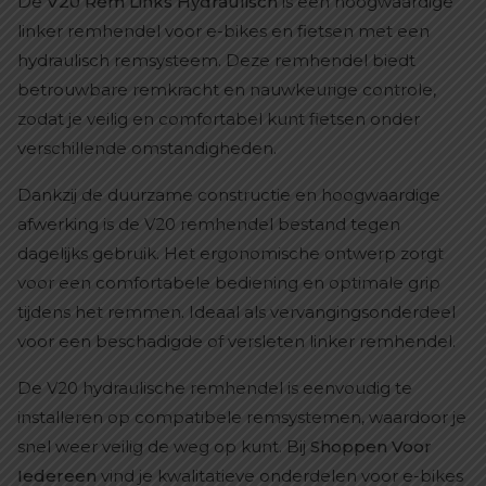
De
V20 Rem Links Hydraulisch
is een hoogwaardige
linker remhendel voor e-bikes en fietsen met een
hydraulisch remsysteem. Deze remhendel biedt
betrouwbare remkracht en nauwkeurige controle,
zodat je veilig en comfortabel kunt fietsen onder
verschillende omstandigheden.
Dankzij de duurzame constructie en hoogwaardige
afwerking is de V20 remhendel bestand tegen
dagelijks gebruik. Het ergonomische ontwerp zorgt
voor een comfortabele bediening en optimale grip
tijdens het remmen. Ideaal als vervangingsonderdeel
voor een beschadigde of versleten linker remhendel.
De V20 hydraulische remhendel is eenvoudig te
installeren op compatibele remsystemen, waardoor je
snel weer veilig de weg op kunt. Bij
Shoppen Voor
Iedereen
vind je kwalitatieve onderdelen voor e-bikes