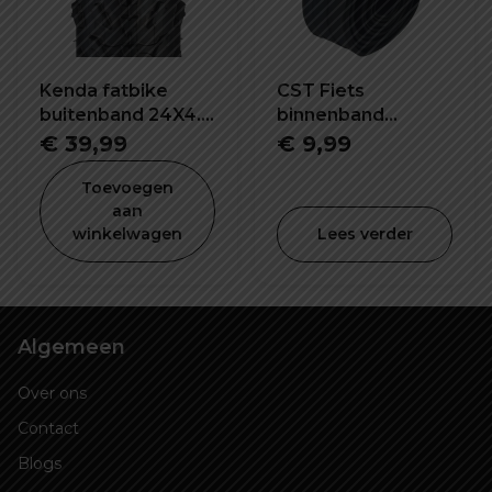
Kenda fatbike
CST Fiets
buitenband 24X4.0
binnenband
inch K1188
26X2.2/2.5 inch SV-
€
39,99
€
9,99
48mm
Toevoegen
aan
winkelwagen
Lees verder
Algemeen
Over ons
Contact
Blogs