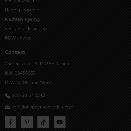
Verzendbeleid
Herroepingsrecht
Klachtenregeling
Veelgestelde vragen
RDW erkend
Contact
Camerastraat 19, 1322BB Almere
KvK: 82430853
BTW: NL862468255B01
(06) 38 67 83 63
info@shoppenvooriedereen.nl