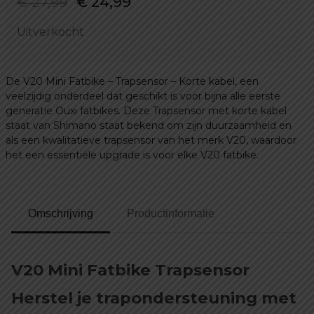
Oorspronkelijke
Huidige
€
27,99
€
24,99
prijs
prijs
Uitverkocht
was:
is:
€ 27,99.
€ 24,99.
De V20 Mini Fatbike – Trapsensor – Korte kabel, een
veelzijdig onderdeel dat geschikt is voor bijna alle eerste
generatie Ouxi fatbikes. Deze Trapsensor met korte kabel
staat van Shimano staat bekend om zijn duurzaamheid en
als een kwalitatieve trapsensor van het merk V20, waardoor
het een essentiële upgrade is voor elke V20 fatbike.
Omschrijving
Productinformatie
V20 Mini Fatbike Trapsensor
Herstel je trapondersteuning met