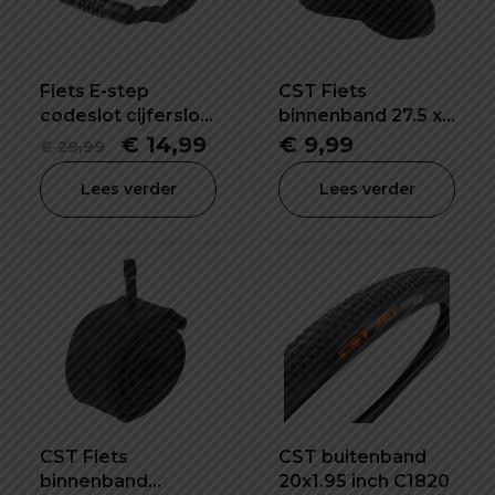
Fiets E-step
CST Fiets
codeslot cijferslot
binnenband 27.5 x
57X120 mm
1.95/2.15 inch SV-
Oorspronkelijke
Huidige
€
14,99
€
9,99
€
29,99
32mm
prijs
prijs
Lees verder
Lees verder
was:
is:
€ 29,99.
€ 14,99.
CST Fiets
CST buitenband
binnenband
20x1.95 inch C1820