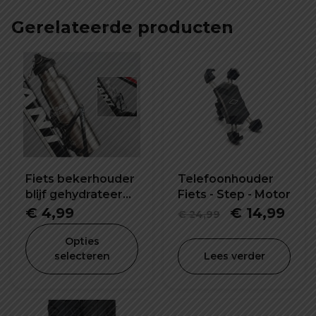
Gerelateerde producten
Fiets bekerhouder
Telefoonhouder
blijf gehydrateerd
Fiets - Step - Motor
tijdens het rijden
Oorspronke
Hui
€
4,99
€
14,99
€
24,99
prijs
prijs
Opties
was:
is:
selecteren
Lees verder
€ 24,99.
€ 14