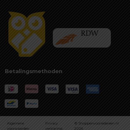
Betalingsmethoden
Algemene
Privacy
© Shoppenvooriedereen.nl
voorwaarden
verklaring
2026