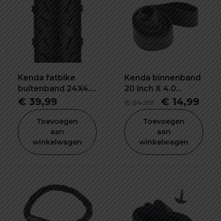
Kenda fatbike
Kenda binnenband
buitenband 24X4.0
20 inch X 4.0
inch K1188
K1188E
Oorspronke
Hui
€
39,99
€
14,99
€
24,99
prijs
prijs
Toevoegen
Toevoegen
was:
is:
aan
aan
winkelwagen
winkelwagen
€ 24,99.
€ 14