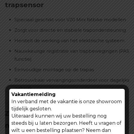
trapsensor
Speciaal geschikt voor V20 Mini fatbike modellen
Zorgt voor directe en stabiele trapondersteuning
Herstelt de werking van het elektrische systeem
Nauwkeurige registratie van trapbewegingen (PAS
functie)
Eenvoudige montage op de trapas
Betrouwbaar vervangingsonderdeel voor dagelijks
gebruik
Vakantiemelding
Verbeterde rijervaring zonder haperingen
In verband met de vakantie is onze showroom
tijdelijk gesloten.
Zorg voor een soepele en
Uiteraard kunnen wij uw bestelling nog
steeds bij u laten bezorgen. Heeft u vragen of
natuurlijke rijervaring
wilt u een bestelling plaatsen? Neem dan