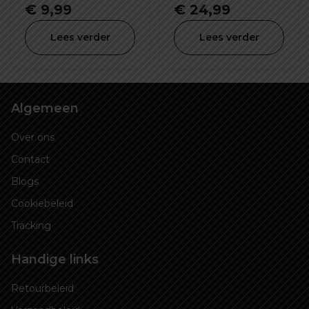
26X2.2/2.5 inch SV-
€
9,99
€
24,99
48mm
Lees verder
Lees verder
Algemeen
Over ons
Contact
Blogs
Cookiebeleid
Tracking
Handige links
Retourbeleid