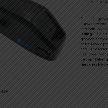
Uitverkocht
De krachtige
V2
ontworpen voor
een indrukwekke
lading
. Of je n
gewoon zorgeloo
betrouwbare pre
accu is geschik
veel meer mode
Let op! Enkel 
niet geschikt 
matie