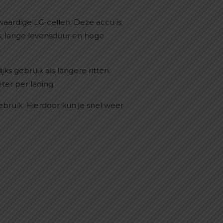
waardige LG-cellen. Deze accu is
es, lange levensduur en hoge
ks gebruik als langere ritten.
ter per lading.
bruik. Hierdoor kun je snel weer