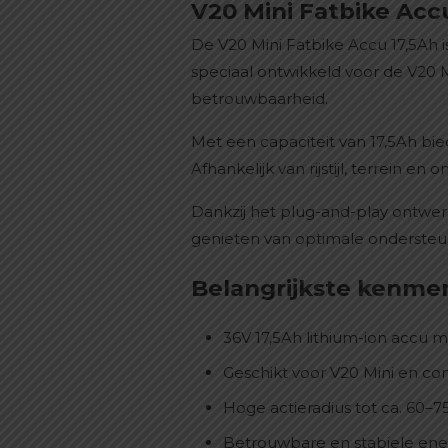
V20 Mini Fatbike Acc
De V20 Mini Fatbike Accu 17,5Ah 
speciaal ontwikkeld voor de V20 M
betrouwbaarheid.
Met een capaciteit van 17,5Ah bied
Afhankelijk van rijstijl, terrein 
Dankzij het plug-and-play ontwerp
genieten van optimale ondersteun
Belangrijkste kenme
36V 17,5Ah lithium-ion accu m
Geschikt voor V20 Mini en c
Hoge actieradius tot ca. 60–
Betrouwbare en stabiele ener