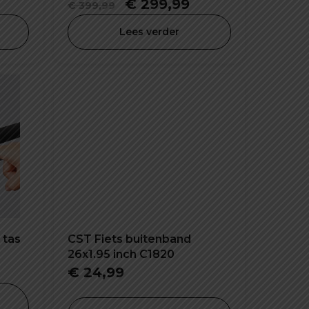
lijke
uidige
Oorspronkelijke
Huidige
€
299,99
€
399,99
ijs
prijs
prijs
Lees verder
:
was:
is:
 399,00.
€ 399,99.
€ 299,99.
 tas
CST Fiets buitenband
26x1.95 inch C1820
ijke
dige
€
24,99