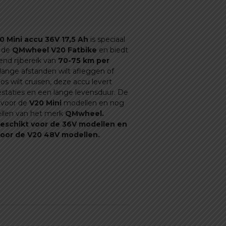
was:
is:
€ 399,99.
€ 299,99.
0 Mini accu 36V 17,5 Ah
is speciaal
 de
QMwheel V20 Fatbike
en biedt
nd rijbereik van
70-75 km per
u lange afstanden wilt afleggen of
s wilt cruisen, deze accu levert
staties en een lange levensduur. De
t voor de
V20
Mini
modellen
en nog
llen van het merk
QMwheel.
geschikt voor de 36V modellen en
voor de V20 48V modellen.