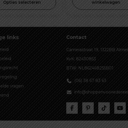
was:
is:
Opties selecteren
winkelwagen
€ 29,99.
€ 19
e links
Contact
leid
Camerastraat 19, 1322BB Alme
beleid
KvK: 82430853
ingsrecht
BTW: NL862468255B01
regeling
(06) 38 67 83 63
elde vragen
info@shoppenvooriedereen
kend