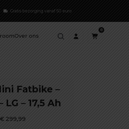
Gratis bezorging vanaf 50 euro
0
room
Over ons
ini Fatbike –
 LG – 17,5 Ah
Oorspronkelijke
Huidige
€
299,99
prijs
prijs