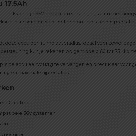
u 17,5Ah
is een krachtige 36V lithium-ion vervangingsaccu met hoog
ini fatbike serie en staat bekend om zijn stabiele prestati
t deze accu een ruime actieradius, ideaal voor zowel dagelij
en ondersteuning kun je rekenen op gemiddeld 60 tot 75 kilome
 is de accu eenvoudig te vervangen en direct klaar voor ge
ing en maximale rijprestaties.
rken
et LG-cellen
ompatibele 36V systemen
75 km
gieafgifte