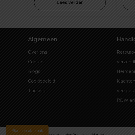
was:
is:
Lees verder
€ 59,99.
€ 24,95.
Algemeen
Handig
Over ons
Retourbe
Contact
Verzend
Blogs
Herroep
Cookiebeleid
Klachten
Tracking
Veelgest
RDW er
Plan een afspraak
Algemene voorwaarden
Privacy verklaring