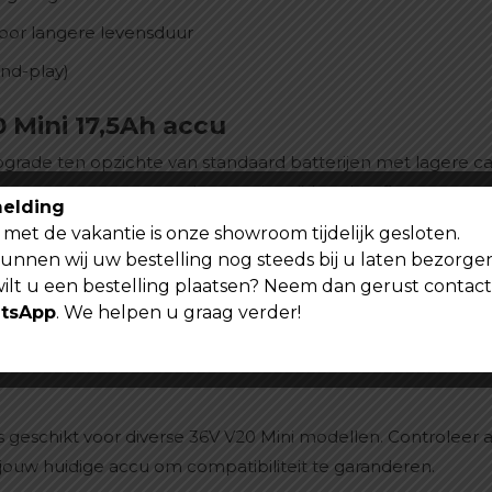
oor langere levensduur
and-play)
 Mini 17,5Ah accu
grade ten opzichte van standaard batterijen met lagere cap
 een constantere ondersteuning tijdens het fietsen.
elding
met de vakantie is onze showroom tijdelijk gesloten.
ijft de energieafgifte stabiel, wat zorgt voor een soepel en
kunnen wij uw bestelling nog steeds bij u laten bezorge
ruik.
wilt u een bestelling plaatsen? Neem dan gerust contac
tsApp
. We helpen u graag verder!
e betrouwbare fatbike onderdelen en accessoires om jouw f
 geschikt voor diverse 36V V20 Mini modellen. Controleer alt
ouw huidige accu om compatibiliteit te garanderen.