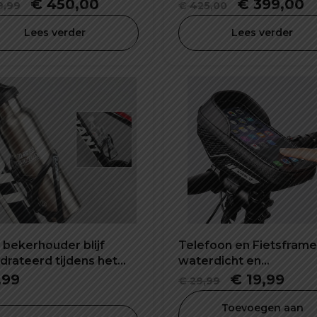
Oorspronkelijke
Huidige
Oorspronke
H
€
450,00
€
399,00
,99
€
425,00
prijs
prijs
prijs
pr
Lees verder
Lees verder
was:
is:
was:
is
€ 549,99.
€ 450,00.
€ 425,00.
€
 bekerhouder blijf
Telefoon en Fietsframe
drateerd tijdens het
waterdicht en
n
schokbestendig
Oorspronkel
Hui
,99
€
19,99
€
29,99
prijs
prijs
Toevoegen aan