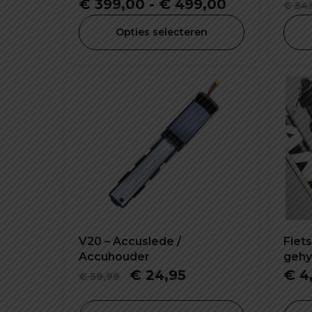
20Ah
Prijsklasse:
€
399,00
-
€
499,00
€
549
€ 399,00
Opties selecteren
tot
€ 499,00
V20 – Accuslede /
Fiets
Accuhouder
gehy
rijde
Oorspronkelijke
Huidige
€
24,95
€
4
€
59,99
prijs
prijs