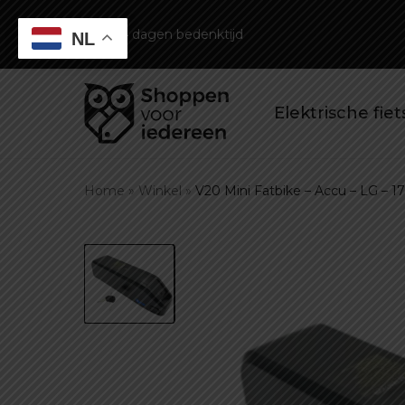
14 dagen bedenktijd
NL
Elektrische fie
Home
»
Winkel
»
V20 Mini Fatbike – Accu – LG – 17