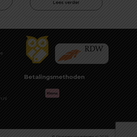
Lees verder
,99.
re
Betalingsmethoden
.nl
© Shoppenvooriedereen.nl 2026