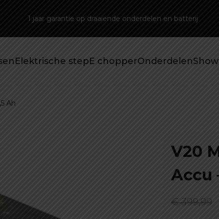
1 jaar garantie op draaiende onderdelen en batterij
tsen
Elektrische step
E chopper
Onderdelen
Show
,5 Ah
V20 M
Accu –
€
399,99