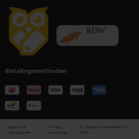
Betalingsmethoden
Algemene
Privacy
© Shoppenvooriedereen.nl
voorwaarden
verklaring
2026