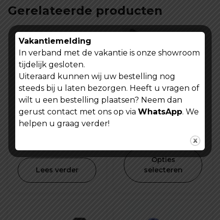
Gerelateerde producten
Vakantiemelding
In verband met de vakantie is onze showroom
tijdelijk gesloten.
Uiteraard kunnen wij uw bestelling nog
steeds bij u laten bezorgen. Heeft u vragen of
wilt u een bestelling plaatsen? Neem dan
gerust contact met ons op via
WhatsApp
. We
Fietsmuts -
Fiets bekerhouder
helpen u graag verder!
Bescherming voor
blijf gehydrateerd
het hele gezicht!
tijdens het rijden
€
9,99
€
4,99
Opties
Lees verder
selecteren