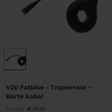
V20 Fatbike – Trapsensor –
Korte kabel
Oorspronkelijke
Huidige
€
27,50
€
19,50