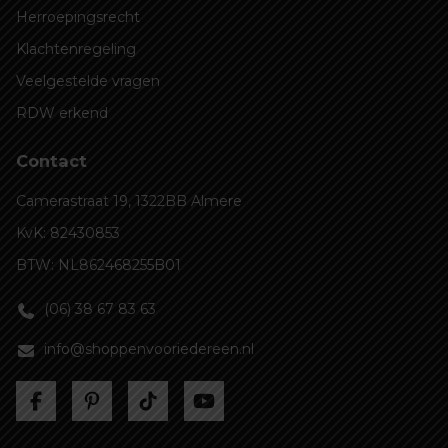
Herroepingsrecht
Klachtenregeling
Veelgestelde vragen
RDW erkend
Contact
Camerastraat 19, 1322BB Almere
KvK: 82430853
BTW: NL862468255B01
(06) 38 67 83 63
info@shoppenvooriedereen.nl