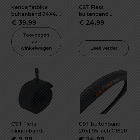
Kenda fatbike
CST Fiets
buitenband 24X4.0
buitenband
inch K1188
26x1.95 inch C1820
€
39,99
€
24,99
Toevoegen
aan
winkelwagen
Lees verder
CST Fiets
CST buitenband
binnenband
20x1.95 inch C1820
26X2.2/2.5 inch SV-
€
9,99
€
24,99