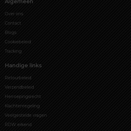
Algemeen
Over ons
Contact
Blogs
Cookiebeleid
Tracking
Handige links
Retourbeleid
Verzendbeleid
Herroepingsrecht
Klachtenregeling
Veelgestelde vragen
RDW erkend