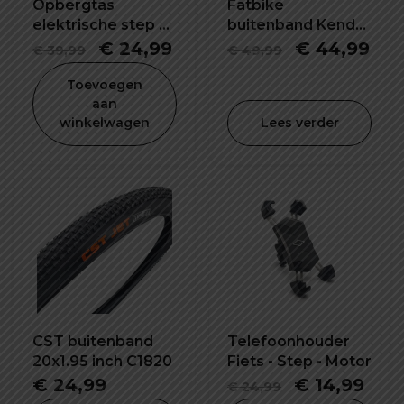
Opbergtas
Fatbike
elektrische step 5L
buitenband Kenda
waterdicht en
26X4.0 inch K1188
Oorspronkelijke
Huidige
Oorspronke
Hui
€
24,99
€
44,99
€
39,99
€
49,99
schokbestendig
prijs
prijs
prijs
prij
Toevoegen
was:
is:
was:
is:
aan
winkelwagen
Lees verder
€ 39,99.
€ 24,99.
€ 49,99.
€ 4
CST buitenband
Telefoonhouder
20x1.95 inch C1820
Fiets - Step - Motor
Oorspronke
Hui
€
24,99
€
14,99
€
24,99