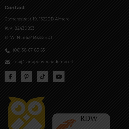
Contact
Camerastraat 19, 1322BB Almere
KvK: 82430853
BTW: NL862468255B01
(06) 38 67 83 63
info@shoppenvooriedereen.nl