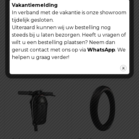
Vakantiemelding
In verband met de vakantie is onze showroom
tijdelijk gesloten.
Kenda fatbike
Fiets binnenband
Uiteraard kunnen wij uw bestelling nog
buitenband 24X4.0
Kenda 26 inch X
steeds bij u laten bezorgen. Heeft u vragen of
inch K1188
4.0 K1188
€
39,99
€
19,99
wilt u een bestelling plaatsen? Neem dan
gerust contact met ons op via
WhatsApp
. We
Toevoegen
helpen u graag verder!
aan
winkelwagen
Lees verder