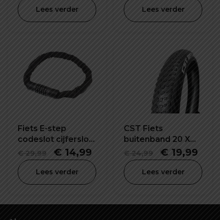
prijs
prijs
Lees verder
Lees verder
was:
is:
€ 24,99.
€ 14
Fiets E-step
CST Fiets
codeslot cijferslot
buitenband 20 X
57X120 mm
2.40 inch
Oorspronkelijke
Huidige
Oorspronke
Hui
€
14,99
€
19,99
€
29,99
€
24,99
prijs
prijs
prijs
prijs
Lees verder
Lees verder
was:
is:
was:
is:
€ 29,99.
€ 14,99.
€ 24,99.
€ 19