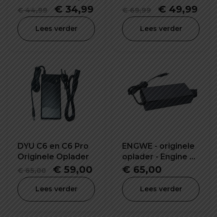
G2 PRO 54.6V 2.0A
T01 54.6V 2.0A
Oorspronkelijke
Huidige
Oorspronke
Hui
€
34,99
€
49,99
€
44,99
€
69,99
prijs
prijs
prijs
prij
Lees verder
Lees verder
was:
is:
was:
is:
€ 44,99.
€ 34,99.
€ 69,99.
€ 4
DYU C6 en C6 Pro
ENGWE - originele
Originele Oplader
oplader - Engine X,
Engine Pro en EP 2
Oorspronkelijke
Huidige
€
59,00
€
65,00
€
65,00
Pro
prijs
prijs
Lees verder
Lees verder
was:
is:
€ 65,00.
€ 59,00.