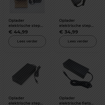
Oplader
Oplader
elektrische step
elektrische step
RS5 67.2V 2.0A
J01 Pro 54.6V 2A
€
44,99
€
34,99
Lees verder
Lees verder
Oplader
Oplader
elektrische step
elektrische fiets