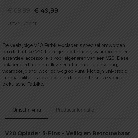
Oorspronkelijke
Huidige
€
69,99
€
49,99
prijs
prijs
Uitverkocht
was:
is:
€ 69,99.
€ 49,99.
De veelzijdige V20 Fatbike-oplader is speciaal ontworpen
om de Fatbike V20 batterijen op te laden, waardoor het een
essentieel accessoire is voor eigenaren van een V20. Deze
oplader biedt een naadloze en efficiënte laadervaring,
waardoor je snel weer de weg op kunt. Met zijn universele
compatibiliteit is deze oplader de perfecte keuze voor je
elektrische Fatbike.
Omschrijving
Productinformatie
V20 Oplader 3-Pins – Veilig en Betrouwbaar