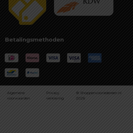
Betalingsmethoden
Algemene
Privacy
© Shoppenvooriedereen.nl
voorwaarden
verklaring
2026