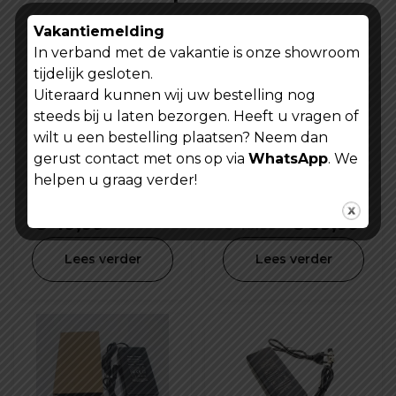
Vakantiemelding
In verband met de vakantie is onze showroom
tijdelijk gesloten.
Uiteraard kunnen wij uw bestelling nog
steeds bij u laten bezorgen. Heeft u vragen of
wilt u een bestelling plaatsen? Neem dan
gerust contact met ons op via
WhatsApp
. We
helpen u graag verder!
Oplader
Oplader V20
elektrische step
Fatbike QmWheel
S8 84V 2.0A
3 pins
Oorspronke
Hui
€
49,99
€
39,99
€
49,99
prijs
prij
Lees verder
Lees verder
was:
is:
€ 49,99.
€ 3