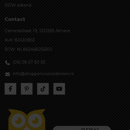
RDW erkend
Contact
Camerastraat 19, 1322BB Almere
KvK: 82430853
BTW: NL862468255B01
(06) 38 67 83 63
info@shoppenvooriedereen.nl