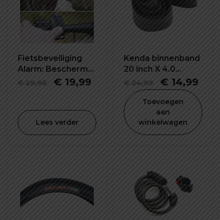
Fietsbeveiliging
Kenda binnenband
Alarm: Bescherm
20 inch X 4.0
je fiets tegen
K1188E
Oorspronkelijke
Huidige
Oorspronke
Hui
€
19,99
€
14,99
€
29,90
€
24,99
diefstal
prijs
prijs
prijs
prijs
Toevoegen
was:
is:
was:
is:
aan
Lees verder
winkelwagen
€ 29,90.
€ 19,99.
€ 24,99.
€ 14