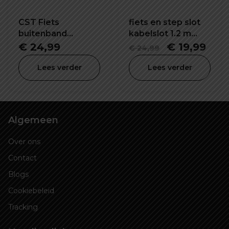
CST Fiets
fiets en step slot
buitenband
kabelslot 1.2 m
26x1.95 inch C1820
lang
Oorspronke
Hui
€
24,99
€
19,99
€
24,99
prijs
prijs
Lees verder
Lees verder
was:
is:
€ 24,99.
€ 19
Algemeen
Over ons
Contact
Blogs
Cookiebeleid
Tracking