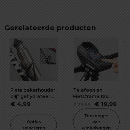
Gerelateerde producten
Fiets bekerhouder
Telefoon en
blijf gehydrateerd
Fietsframe tas
tijdens het rijden
waterdicht en
Oorspronkel
Hui
€
4,99
€
19,99
€
29,99
schokbestendig
prijs
prijs
Toevoegen
was:
is:
Opties
aan
selecteren
winkelwagen