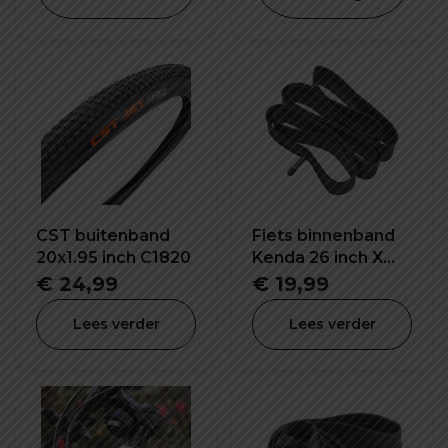
€ 29,99.
€ 19
CST buitenband
Fiets binnenband
20x1.95 inch C1820
Kenda 26 inch X
4.0 K1188
€
24,99
€
19,99
Lees verder
Lees verder