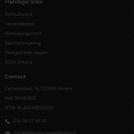
Handige links
Retourbeleid
Verzendbeleid
Herroepingsrecht
Klachtenregeling
Veelgestelde vragen
RDW erkend
Contact
Camerastraat 19, 1322BB Almere
KvK: 82430853
BTW: NL862468255B01
(06) 38 67 83 63
info@shoppenvooriedereen.nl