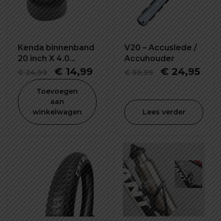
Kenda binnenband
V20 – Accuslede /
20 inch X 4.0
Accuhouder
K1188E
Oorspronkelijke
Huidige
Oorspronkel
Hui
€
14,99
€
24,95
€
24,99
€
59,99
prijs
prijs
prijs
prij
Toevoegen
was:
is:
was:
is:
aan
winkelwagen
Lees verder
€ 24,99.
€ 14,99.
€ 59,99.
€ 2