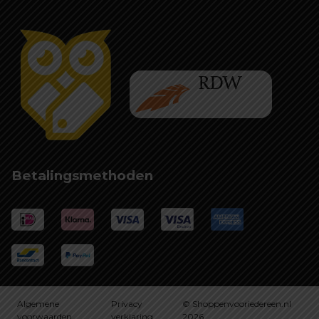
Betalingsmethoden
Algemene
Privacy
© Shoppenvooriedereen.nl
voorwaarden
verklaring
2026