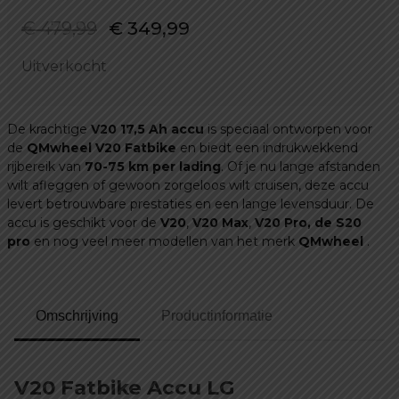
Oorspronkelijke
Huidige
€
479,99
€
349,99
prijs
prijs
Uitverkocht
was:
is:
€ 479,99.
€ 349,99.
De krachtige
V20 17,5 Ah accu
is speciaal ontworpen voor
de
QMwheel V20 Fatbike
en biedt een indrukwekkend
rijbereik van
70-75 km per lading
. Of je nu lange afstanden
wilt afleggen of gewoon zorgeloos wilt cruisen, deze accu
levert betrouwbare prestaties en een lange levensduur. De
accu is geschikt voor de
V20
,
V20 Max
,
V20 Pro, de S20
pro
en nog veel meer modellen van het merk
QMwheel
.
Omschrijving
Productinformatie
V20 Fatbike Accu LG