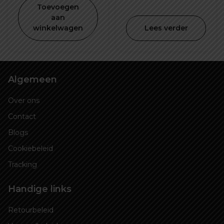
prijs
prij
Toevoegen
was:
is:
aan
winkelwagen
Lees verder
€ 59,99.
€ 2
Algemeen
Over ons
Contact
Blogs
Cookiebeleid
Tracking
Handige links
Retourbeleid