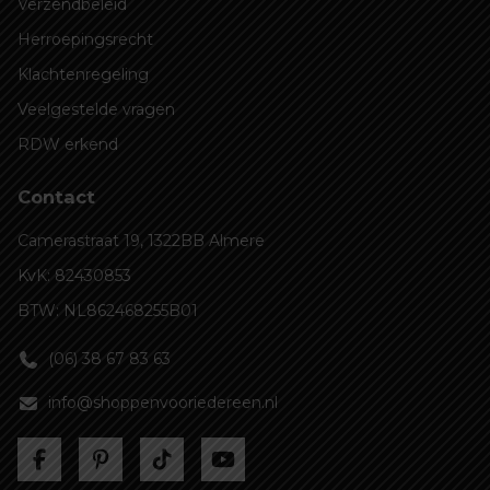
Verzendbeleid
Herroepingsrecht
Klachtenregeling
Veelgestelde vragen
RDW erkend
Contact
Camerastraat 19, 1322BB Almere
KvK: 82430853
BTW: NL862468255B01
(06) 38 67 83 63
info@shoppenvooriedereen.nl