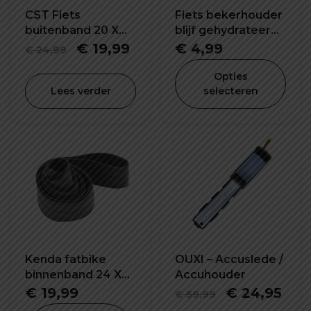
CST Fiets
Fiets bekerhouder
buitenband 20 X
blijf gehydrateerd
2.40 inch
tijdens het rijden
Oorspronkelijke
Huidige
€
19,99
€
4,99
€
24,99
prijs
prijs
Opties
was:
is:
Lees verder
selecteren
€ 24,99.
€ 19,99.
Kenda fatbike
OUXI – Accuslede /
binnenband 24 X
Accuhouder
4.0 inch K1188
Oorspronkel
Hui
€
19,99
€
24,95
€
59,99