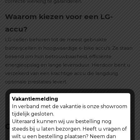
correcte werking te garanderen.
Waarom kiezen voor een LG-
accu?
LG-cellen behoren tot de meest gebruikte
batterijcellen in hoogwaardige e-bike accu's. Ze staan
bekend om hun betrouwbaarheid, efficiënte
energieopslag en lange levensduur. Hierdoor bent u
verzekerd van een krachtige accu die langdurig
optimale prestaties levert.
Vakantiemelding
In verband met de vakantie is onze showroom
tijdelijk gesloten.
Uiteraard kunnen wij uw bestelling nog
Gerelateerde producten
steeds bij u laten bezorgen. Heeft u vragen of
wilt u een bestelling plaatsen? Neem dan