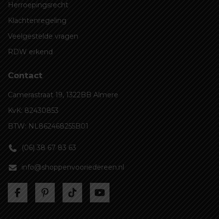
Herroepingsrecht
Klachtenregeling
Veelgestelde vragen
RDW erkend
Contact
Camerastraat 19, 1322BB Almere
KvK: 82430853
BTW: NL862468255B01
(06) 38 67 83 63
info@shoppenvooriedereen.nl