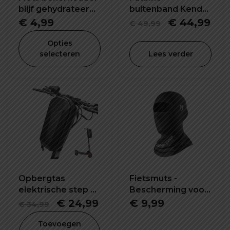
blijf gehydrateerd
buitenband Kenda
tijdens het rijden
26X4.0 inch K1188
Oorspronke
Hui
€
4,99
€
44,99
€
49,99
prijs
prij
Opties
was:
is:
selecteren
Lees verder
€ 49,99.
€ 4
Opbergtas
Fietsmuts -
elektrische step E-
Bescherming voor
bike 5L waterdicht
het hele gezicht!
Oorspronkelijke
Huidige
€
24,99
€
9,99
€
34,99
en schokbestendig
prijs
prijs
Toevoegen