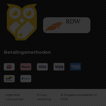
Betalingsmethoden
Algemene
Privacy
© Shoppenvooriedereen.nl
voorwaarden
verklaring
2026