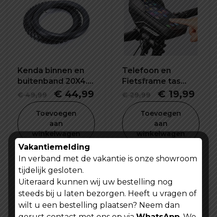
Kenda binnen en
Telefoon en
buitenband 20X4.0
Fietsframe tas
inch
waterdicht en
Oorspronkelijke
Huidige
Oorspronkel
Hui
€
44,99
€
19,99
€
49,99
€
29,99
schokbestendig
prijs
prijs
prijs
prijs
Toevoegen
Toevoegen
was:
is:
was:
is:
aan
aan
winkelwagen
winkelwagen
€ 49,99.
€ 44,99.
€ 29,99.
€ 19
Vakantiemelding
In verband met de vakantie is onze showroom
tijdelijk gesloten.
Uiteraard kunnen wij uw bestelling nog
steeds bij u laten bezorgen. Heeft u vragen of
wilt u een bestelling plaatsen? Neem dan
gerust contact met ons op via
WhatsApp
. We