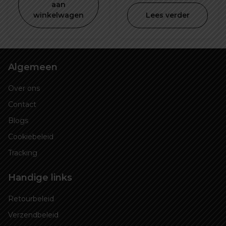
was:
is:
aan
winkelwagen
Lees verder
€ 34,99.
€ 24,99.
Algemeen
Over ons
Contact
Blogs
Cookiebeleid
Tracking
Handige links
Retourbeleid
Verzendbeleid