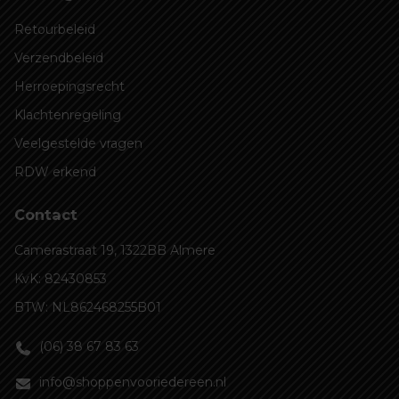
Retourbeleid
Verzendbeleid
Herroepingsrecht
Klachtenregeling
Veelgestelde vragen
RDW erkend
Contact
Camerastraat 19, 1322BB Almere
KvK: 82430853
BTW: NL862468255B01
(06) 38 67 83 63
info@shoppenvooriedereen.nl