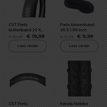
CST Fiets
Fiets binnenband
buitenband 20 X
20 X 1.90 inch
2.40 inch
Oorspronkelijke
Huidige
Oorspronkel
Huid
€
19,99
€
9,99
€
24,99
€
19,99
prijs
prijs
prijs
prijs
Lees verder
Lees verder
was:
is:
was:
is:
€ 24,99.
€ 19,99.
€ 19,99.
€ 9,9
CST Fiets
Kenda fatbike