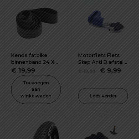
Kenda fatbike
Motorfiets Fiets
binnenband 24 X
Step Anti Diefstal
4.0 inch K1188
Schijfrem Slot
Oorspronkel
Huid
€
19,99
€
9,99
€
19,99
prijs
prijs
Toevoegen
was:
is:
aan
winkelwagen
Lees verder
€ 19,99.
€ 9,9