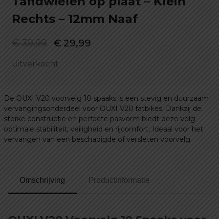
Tandwielen op plaat – Klein
Rechts – 12mm Naaf
Oorspronkelijke
Huidige
€
39,99
€
29,99
prijs
prijs
Uitverkocht
was:
is:
€ 39,99.
€ 29,99.
De OUXI V20 voorvelg 10 spaaks is een stevig en duurzaam
vervangingsonderdeel voor OUXI V20 fatbikes. Dankzij de
sterke constructie en perfecte pasvorm biedt deze velg
optimale stabiliteit, veiligheid en rijcomfort. Ideaal voor het
vervangen van een beschadigde of versleten voorvelg.
Omschrijving
Productinformatie