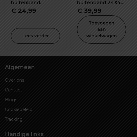
buitenband
buitenband 24X4.0
26x1.95 inch C1820
inch K1188
€
24,99
€
39,99
Toevoegen
aan
Lees verder
winkelwagen
Algemeen
Over ons
Contact
Blogs
Cookiebeleid
Tracking
Handige links