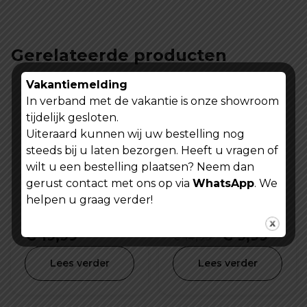
Gerelateerde producten
Vakantiemelding
In verband met de vakantie is onze showroom
tijdelijk gesloten.
Uiteraard kunnen wij uw bestelling nog
steeds bij u laten bezorgen. Heeft u vragen of
wilt u een bestelling plaatsen? Neem dan
gerust contact met ons op via
WhatsApp
. We
helpen u graag verder!
Fiets binnenband
Helmslot mini fiets
Kenda 26 inch X
motorfiets slot
4.0 K1188
kabelslot
Oorspronkel
Huid
€
19,99
€
9,99
€
14,99
combinatieslot
prijs
prijs
Lees verder
Lees verder
was:
is:
€ 14,99.
€ 9,9