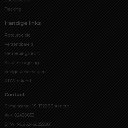
Cookiebeleid
Tracking
Handige links
Retourbeleid
Verzendbeleid
Herroepingsrecht
Klachtenregeling
Veelgestelde vragen
RDW erkend
Contact
Camerastraat 19, 1322BB Almere
KvK: 82430853
BTW: NL862468255B01