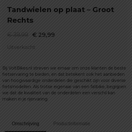
Tandwielen op plaat – Groot
Rechts
Oorspronkelijke
Huidige
€
39,99
€
29,99
prijs
prijs
Uitverkocht
was:
is:
€ 39,99.
€ 29,99.
Bij VoltBikes.nl streven we ernaar om onze klanten de beste
fietservaring te bieden, en dat betekent ook het aanbieden
van hoogwaardige onderdelen die geschikt zijn voor diverse
fietsmodellen. Als trotse eigenaar van een fatbike, begrijpen
we dat de kwaliteit van de onderdelen een verschil kan
maken in je rijervaring.
Omschrijving
Productinformatie