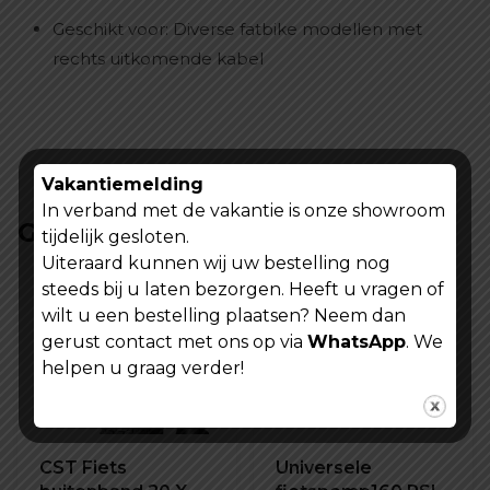
Geschikt voor: Diverse fatbike modellen met
rechts uitkomende kabel
Vakantiemelding
In verband met de vakantie is onze showroom
Gerelateerde producten
tijdelijk gesloten.
Uiteraard kunnen wij uw bestelling nog
steeds bij u laten bezorgen. Heeft u vragen of
wilt u een bestelling plaatsen? Neem dan
gerust contact met ons op via
WhatsApp
. We
helpen u graag verder!
CST Fiets
Universele