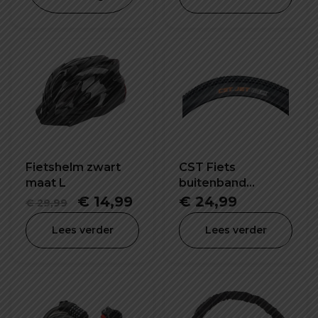
€ 49,99.
€ 44,99.
€ 24,99.
€ 14
Fietshelm zwart
CST Fiets
maat L
buitenband
26x1.95 inch C1820
Oorspronkelijke
Huidige
€
14,99
€
24,99
€
29,99
prijs
prijs
Lees verder
Lees verder
was:
is:
€ 29,99.
€ 14,99.