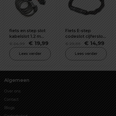
fiets en step slot
Fiets E-step
kabelslot 1.2 m
codeslot cijferslot
lang
57X120 mm
Oorspronkelijke
Huidige
Oorspronkel
Hui
€
19,99
€
14,99
€
24,99
€
29,99
prijs
prijs
prijs
prijs
Lees verder
Lees verder
was:
is:
was:
is:
€ 24,99.
€ 19,99.
€ 29,99.
€ 14
Algemeen
Over ons
Contact
Blogs