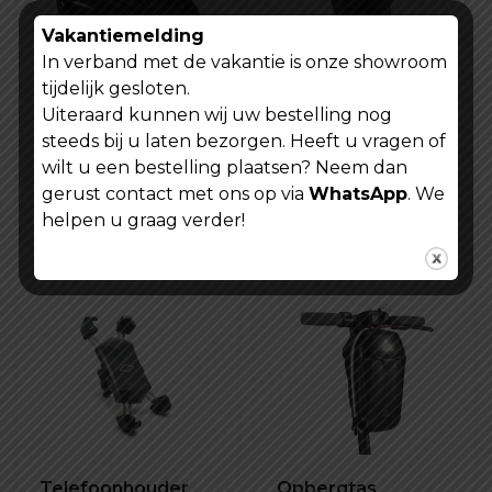
Vakantiemelding
In verband met de vakantie is onze showroom
tijdelijk gesloten.
Uiteraard kunnen wij uw bestelling nog
Fiets binnenband
Fietsmuts -
steeds bij u laten bezorgen. Heeft u vragen of
Kenda 26 inch X
Bescherming voor
wilt u een bestelling plaatsen? Neem dan
4.0 K1188
het hele gezicht!
€
19,99
€
9,99
gerust contact met ons op via
WhatsApp
. We
helpen u graag verder!
Lees verder
Lees verder
Telefoonhouder
Opbergtas