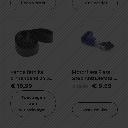
Lees verder
Lees verder
was:
is:
€ 24,99.
€ 14
Kenda fatbike
Motorfiets Fiets
binnenband 24 X
Step Anti Diefstal
4.0 inch K1188
Schijfrem Slot
Oorspronkel
Huid
€
19,99
€
9,99
€
19,99
prijs
prijs
Toevoegen
was:
is:
aan
winkelwagen
Lees verder
€ 19,99.
€ 9,9