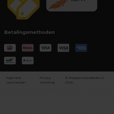
Betalingsmethoden
Algemene
Privacy
© Shoppenvooriedereen.nl
voorwaarden
verklaring
2026