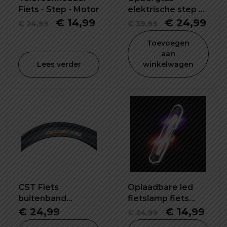
Fiets - Step - Motor
elektrische step 5L
waterdicht en
Oorspronkelijke
Huidige
Oorspronkel
Hui
€
14,99
€
24,99
€
24,99
€
39,99
schokbestendig
prijs
prijs
prijs
prij
Toevoegen
was:
is:
was:
is:
aan
Lees verder
winkelwagen
€ 24,99.
€ 14,99.
€ 39,99.
€ 2
CST Fiets
Oplaadbare led
buitenband
fietslamp fiets
26x1.95 inch C1820
waarschuwing
Oorspronke
Hui
€
24,99
€
14,99
€
24,99
veiligheid lamp
prijs
prijs