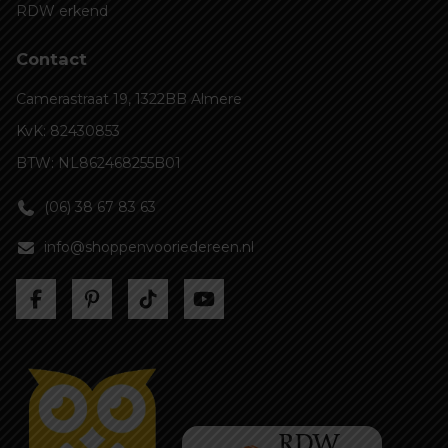
RDW erkend
Contact
Camerastraat 19, 1322BB Almere
KvK: 82430853
BTW: NL862468255B01
(06) 38 67 83 63
info@shoppenvooriedereen.nl