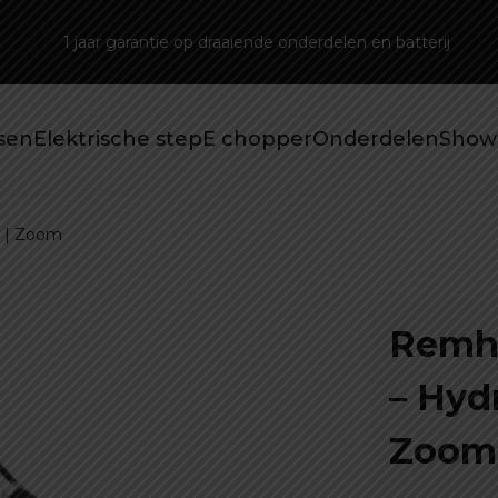
1 jaar garantie op draaiende onderdelen en batterij
tsen
Elektrische step
E chopper
Onderdelen
Show
h | Zoom
Remh
– Hydr
Zoom