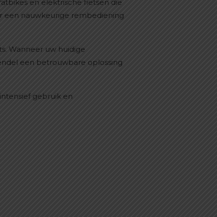
bikes en elektrische fietsen die
oor een nauwkeurige rembediening
ets. Wanneer uw huidige
hendel een betrouwbare oplossing
ntensief gebruik en