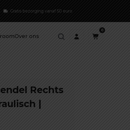
Gratis bezorging vanaf 50 euro
0
room
Over ons
endel Rechts
aulisch |