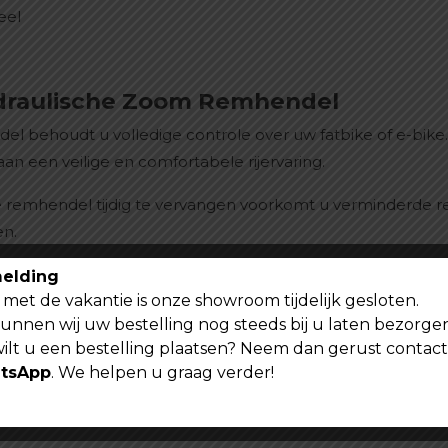
eel
ydraulische Zoom Remhendel
 behoudt u volledige controle over uw fatbike of e-bike
an een veilige en comfortabele rijervaring.
remhendel tijdig te vervangen voorkomt u verminderde rem
en.
 kwalitatieve fatbike onderdelen en accessoires waarmee u u
elding
met de vakantie is onze showroom tijdelijk gesloten.
udt.
kunnen wij uw bestelling nog steeds bij u laten bezorge
wilt u een bestelling plaatsen? Neem dan gerust contac
tsApp
. We helpen u graag verder!
del is geschikt voor diverse fatbikes en e-bikes die geb
r vooraf altijd de aansluiting en specificaties van uw huid