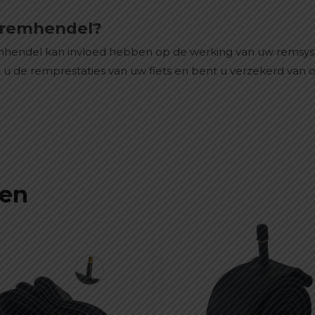
 remhendel?
emhendel kan invloed hebben op de werking van uw rems
u de remprestaties van uw fiets en bent u verzekerd van o
ten