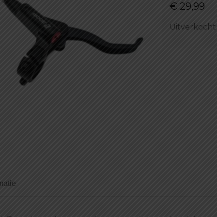
€
29,99
Uitverkocht
matie