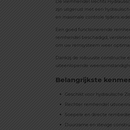
De Remhendel Rechts Hydraulisch
zijn uitgerust met een hydrauli
en maximale controle tijdens ieder
Een goed functionerende remhende
remhendel beschadigd, versleten 
om uw remsysteem weer optimaal 
Dankzij de robuuste constructie 
uiteenlopende weersomstandigh
Belangrijkste kenme
Geschikt voor hydraulische
Rechter remhendel uitvoerin
Soepele en directe rembedi
Duurzame en stevige constru