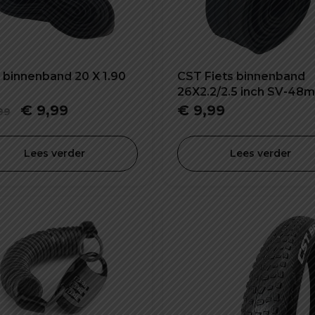
s binnenband 20 X 1.90
CST Fiets binnenband
26X2.2/2.5 inch SV-48
Oorspronkelijke
Huidige
€
9,99
€
9,99
99
prijs
prijs
was:
is:
Lees verder
Lees verder
€ 19,99.
€ 9,99.