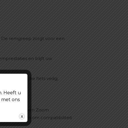
. De remgreep zorgt voor een
prestaties en blijft uw
w elektrische fiets veilig,
n. Heeft u
t met ons
ruikmaken van een Zoom
ige remsysteem om compatibiliteit