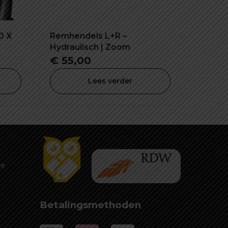
0 X
Remhendels L+R –
Hydraulisch | Zoom
lijke
dige
€
55,00
Lees verder
,99.
re
Betalingsmethoden