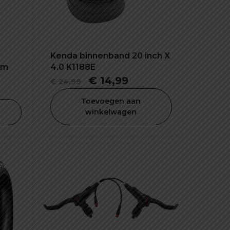
Kenda binnenband 20 inch X
mm
4.0 K1188E
Oorspronkelijke
Huidige
€
14,99
€
24,99
prijs
prijs
Toevoegen aan
was:
is:
winkelwagen
€ 24,99.
€ 14,99.