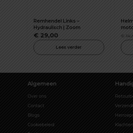
Remhendel Links –
Helms
Hydraulisch | Zoom
motor
comb
€
29,00
€
14,
Lees verder
Algemeen
Handig
Over ons
Retourbe
Contact
Verzend
Blogs
Herroep
Cookiebeleid
Klachten