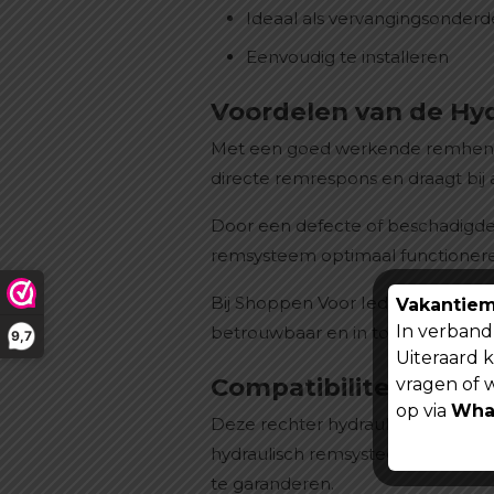
Ideaal als vervangingsonderd
Eenvoudig te installeren
Voordelen van de H
Met een goed werkende remhendel
directe remrespons en draagt bij a
Door een defecte of beschadigde 
remsysteem optimaal functioner
Bij Shoppen Voor Iedereen vindt u
Vakantiem
In verband 
betrouwbaar en in topconditie ho
9,7
Uiteraard 
Compatibiliteit
vragen of 
op via
Wha
Deze rechter hydraulische remhen
hydraulisch remsysteem. Controlee
te garanderen.