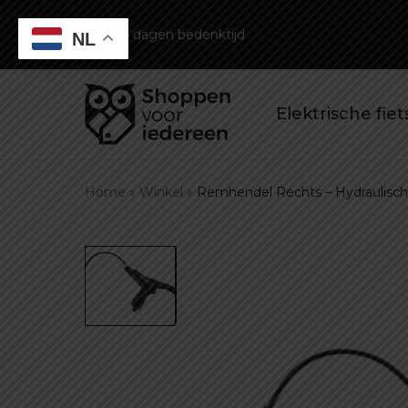
14 dagen bedenktijd
NL
Elektrische fie
Home
»
Winkel
»
Remhendel Rechts – Hydraulisc