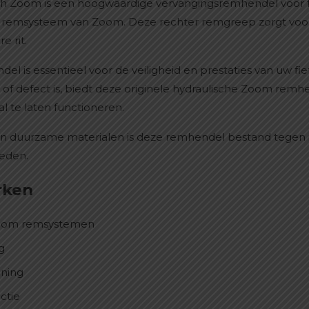
 Zoom is een hoogwaardige vervangingsremhendel voor fat
sch remsysteem van Zoom. Deze rechter remgreep zorgt v
e rit.
l is essentieel voor de veiligheid en prestaties van uw fi
of defect is, biedt deze originele hydraulische Zoom rem
te laten functioneren.
en duurzame materialen is deze remhendel bestand tegen i
eden.
rken
 Zoom remsystemen
g
ening
ctie