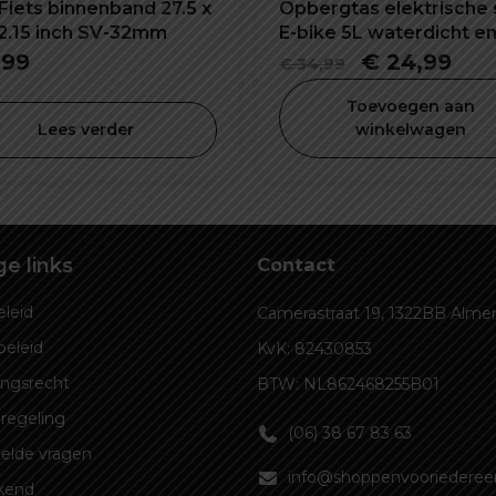
Fiets binnenband 27.5 x
Opbergtas elektrische 
/2.15 inch SV-32mm
E-bike 5L waterdicht e
schokbestendig
Oorspronke
Hui
,99
€
24,99
€
34,99
prijs
prij
Toevoegen aan
was:
is:
Lees verder
winkelwagen
€ 34,99.
€ 2
e links
Contact
leid
Camerastraat 19, 1322BB Alme
beleid
KvK: 82430853
ingsrecht
BTW: NL862468255B01
regeling
(06) 38 67 83 63
elde vragen
info@shoppenvooriedereen
kend