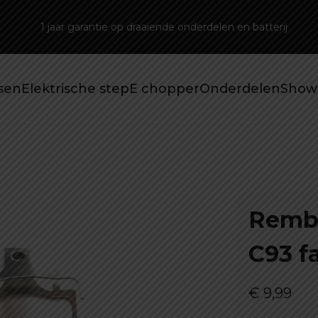
1 jaar garantie op draaiende onderdelen en batterij
tsen
Elektrische step
E chopper
Onderdelen
Show
Rembl
C93 f
€
9,99