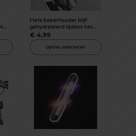
Fiets bekerhouder blijf
ot
gehydrateerd tijdens het
rijden
ijke
ige
€
4,99
Opties selecteren
9.