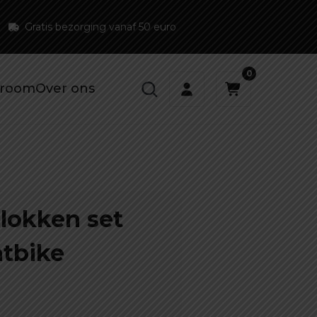
Gratis bezorging vanaf 50 euro
0
room
Over ons
okken set
atbike