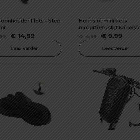
foonhouder Fiets - Step
Helmslot mini fiets
tor
motorfiets slot kabelsl
combinatieslot
Oorspronkelijke
Huidige
Oorspronkel
Huid
€
14,99
€
9,99
99
€
14,99
prijs
prijs
prijs
prijs
Lees verder
Lees verder
was:
is:
was:
is:
€ 24,99.
€ 14,99.
€ 14,99.
€ 9,9