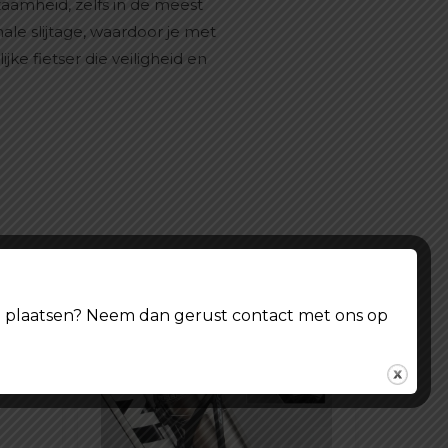
amheid, zelfs in de meest
e slijtage, waardoor je met
ke fietser die veiligheid en
ing plaatsen? Neem dan gerust contact met ons op