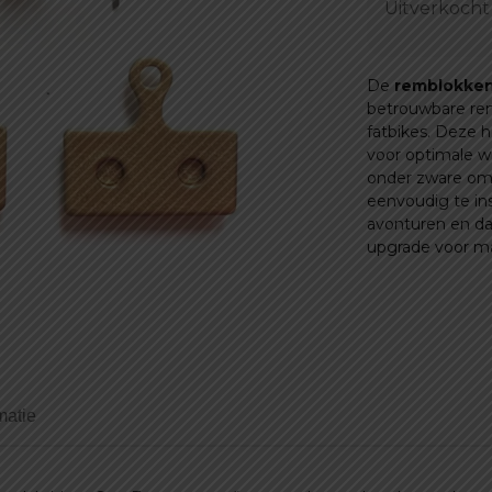
Uitverkocht
De
remblokken
betrouwbare rem
fatbikes. Deze
voor optimale w
onder zware om
eenvoudig te ins
avonturen en da
upgrade voor ma
matie