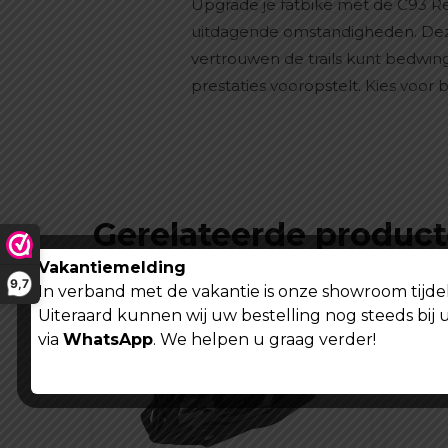
Upgrade je fatbike met de C93 R
uitdagende omstandigheden. Deze
vertrouwen de trails kunt bedwinge
prestaties vooropstelt. Kies voo
Gerelateerde produc
Vakantiemelding
9,7
In verband met de vakantie is onze showroom tijdel
Uiteraard kunnen wij uw bestelling nog steeds bij 
via
WhatsApp
. We helpen u graag verder!