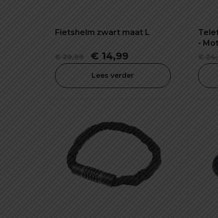
Fietshelm zwart maat L
Tele
- Mo
Oorspronkelijke
Huidige
€
14,99
€
29,99
€
24,
prijs
prijs
Lees verder
was:
is:
€ 29,99.
€ 14,99.