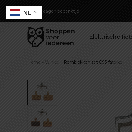
14 dagen bedenktijd
NL
Elektrische fie
Home
»
Winkel
»
Remblokken set C93 fatbike