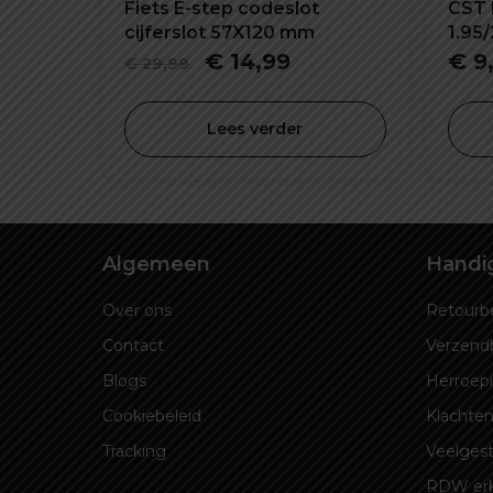
Fiets E-step codeslot
CST 
cijferslot 57X120 mm
1.95
Oorspronkelijke
Huidige
€
14,99
€
9
€
29,99
prijs
prijs
was:
is:
Lees verder
€ 29,99.
€ 14,99.
Algemeen
Handig
Over ons
Retourbe
Contact
Verzend
Blogs
Herroep
Cookiebeleid
Klachten
Tracking
Veelgest
RDW er