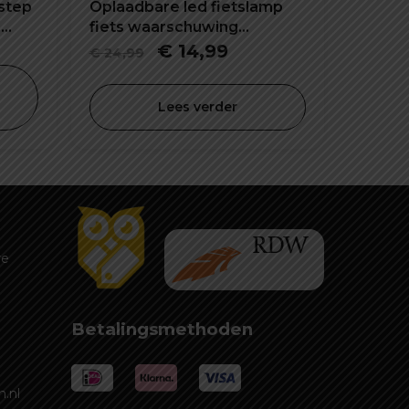
step
Oplaadbare led fietslamp
n
fiets waarschuwing
veiligheid lamp
lijke
dige
Oorspronkelijke
Huidige
€
14,99
€
24,99
s
prijs
prijs
was:
is:
Lees verder
4,99.
€ 24,99.
€ 14,99.
re
Betalingsmethoden
.nl