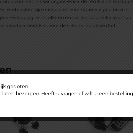
emblokken Set. Ervaar ongeëvenaarde remkracht en duurza
 remblokken zijn ontworpen voor optimale grip en minimal
n. Eenvoudig te installeren en perfect voor elke avontuurlij
r betrouwbaarheid, kies voor de C93 Remblokken Set.
ten
ijk gesloten.
u laten bezorgen. Heeft u vragen of wilt u een bestell