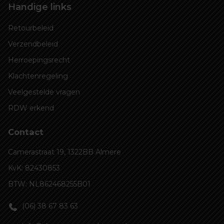
Handige links
Retourbeleid
Verzendbeleid
Herroepingsrecht
Klachtenregeling
Veelgestelde vragen
RDW erkend
Contact
Camerastraat 19, 1322BB Almere
KvK: 82430853
BTW: NL862468255B01
(06) 38 67 83 63