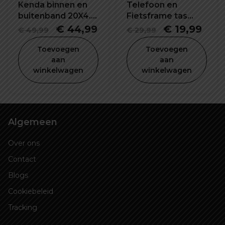
Kenda binnen en
Telefoon en
buitenband 20X4.0
Fietsframe tas
inch
waterdicht en
Oorspronkelijke
Huidige
Oorspronkel
Hui
€
44,99
€
19,99
€
49,99
€
29,99
schokbestendig
prijs
prijs
prijs
prijs
Toevoegen
Toevoegen
was:
is:
was:
is:
aan
aan
winkelwagen
winkelwagen
€ 49,99.
€ 44,99.
€ 29,99.
€ 19
Algemeen
Over ons
Contact
Blogs
Cookiebeleid
Tracking