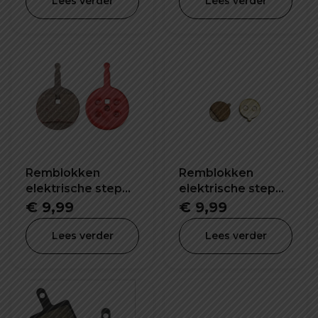
Lees verder
Lees verder
Remblokken
Remblokken
elektrische step
elektrische step
S5 1 paar
X4 1 paar
€
9,99
€
9,99
Lees verder
Lees verder