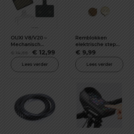
OUXI V8/V20 –
Remblokken
Mechanisch
elektrische step
Remblokken
X2 1 paar
Oorspronkelijke
Huidige
€
12,99
€
9,99
€
14,99
prijs
prijs
Lees verder
Lees verder
was:
is:
€ 14,99.
€ 12,99.