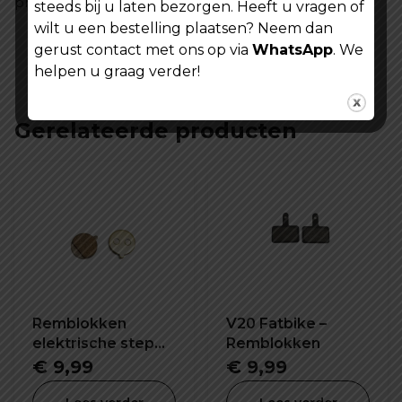
probleemloze rit!
steeds bij u laten bezorgen. Heeft u vragen of
wilt u een bestelling plaatsen? Neem dan
gerust contact met ons op via
WhatsApp
. We
helpen u graag verder!
Gerelateerde producten
Remblokken
V20 Fatbike –
elektrische step
Remblokken
X6 pro 1 paar
€
9,99
€
9,99