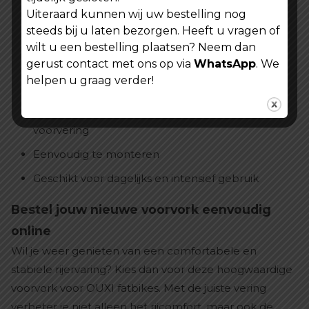
Uiteraard kunnen wij uw bestelling nog
Absorbeert schokken en trillingen effectief
steeds bij u laten bezorgen. Heeft u vragen of
Ondersteunt stabiel rijgedrag op diverse
wilt u een bestelling plaatsen? Neem dan
ondergronden
gerust contact met ons op via
WhatsApp
. We
helpen u graag verder!
Duurzame en robuuste constructie
Ideaal als vervanging van een beschadigde
voorvering
Eenvoudig te monteren
Geschikt voor dagelijks en intensief gebruik
Bestel jouw nieuwe voorvork eenvoudig
online
Wil je weer genieten van een comfortabele en
stabiele rijervaring? Kies dan voor deze hoogwaardige
voorvork voor OUXI fatbikes. Met de juiste vering
verbeter je niet alleen het rijcomfort, maar ook de