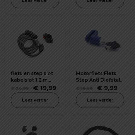
Lees verder
Lees verder
fiets en step slot
Motorfiets Fiets
kabelslot 1.2 m
Step Anti Diefstal
lang
Schijfrem Slot
Oorspronkelijke
Huidige
Oorspronkel
Huid
€
19,99
€
9,99
€
24,99
€
19,99
prijs
prijs
prijs
prijs
Lees verder
Lees verder
was:
is:
was:
is:
€ 24,99.
€ 19,99.
€ 19,99.
€ 9,9