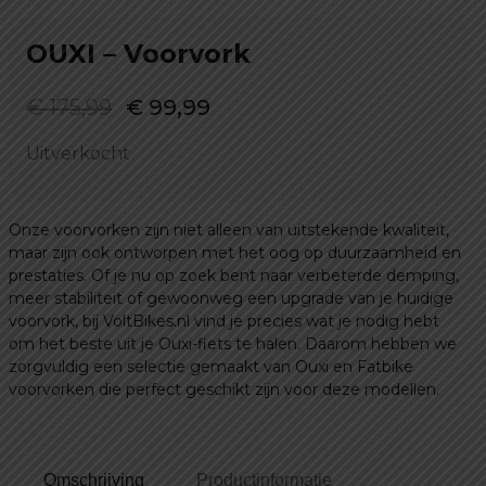
OUXI – Voorvork
Oorspronkelijke
Huidige
€
175,99
€
99,99
prijs
prijs
Uitverkocht
was:
is:
€ 175,99.
€ 99,99.
Onze voorvorken zijn niet alleen van uitstekende kwaliteit,
maar zijn ook ontworpen met het oog op duurzaamheid en
prestaties. Of je nu op zoek bent naar verbeterde demping,
meer stabiliteit of gewoonweg een upgrade van je huidige
voorvork, bij VoltBikes.nl vind je precies wat je nodig hebt
om het beste uit je Ouxi-fiets te halen. Daarom hebben we
zorgvuldig een selectie gemaakt van Ouxi en Fatbike
voorvorken die perfect geschikt zijn voor deze modellen.
Omschrijving
Productinformatie