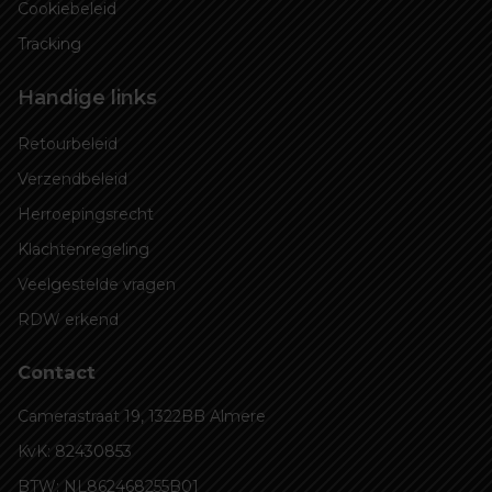
Cookiebeleid
Tracking
Handige links
Retourbeleid
Verzendbeleid
Herroepingsrecht
Klachtenregeling
Veelgestelde vragen
RDW erkend
Contact
Camerastraat 19, 1322BB Almere
KvK: 82430853
BTW: NL862468255B01