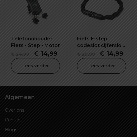
Telefoonhouder
Fiets E-step
Fiets - Step - Motor
codeslot cijferslot
57X120 mm
Oorspronkelijke
Huidige
Oorspronkel
Hui
€
14,99
€
14,99
€
24,99
€
29,99
prijs
prijs
prijs
prijs
Lees verder
Lees verder
was:
is:
was:
is:
€ 24,99.
€ 14,99.
€ 29,99.
€ 14
Algemeen
Over ons
Contact
Blogs