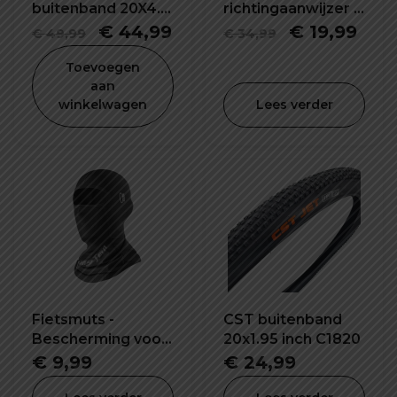
buitenband 20X4.0
richtingaanwijzer -
inch
knipperlichting-
Oorspronkelijke
Huidige
Oorspronke
Hui
€
44,99
€
19,99
€
49,99
€
34,99
usb oplaadbaar
prijs
prijs
prijs
prijs
Toevoegen
was:
is:
was:
is:
aan
winkelwagen
Lees verder
€ 49,99.
€ 44,99.
€ 34,99.
€ 19
Fietsmuts -
CST buitenband
Bescherming voor
20x1.95 inch C1820
het hele gezicht!
€
9,99
€
24,99