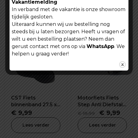
Vakantiemelding
Fiets - Step - Motor
fietslamp fiets
In verband met de vakantie is onze showroom
waarschuwing
Oorspronkelijke
Huidige
Oorspronke
Hui
€
14,99
€
14,99
€
24,99
€
24,99
veiligheid lamp
tijdelijk gesloten.
prijs
prijs
prijs
prijs
Lees verder
Lees verder
Uiteraard kunnen wij uw bestelling nog
was:
is:
was:
is:
steeds bij u laten bezorgen. Heeft u vragen of
€ 24,99.
€ 14,99.
€ 24,99.
€ 14
wilt u een bestelling plaatsen? Neem dan
gerust contact met ons op via
WhatsApp
. We
helpen u graag verder!
CST Fiets
Motorfiets Fiets
binnenband 27.5 x
Step Anti Diefstal
1.95/2.15 inch SV-
Schijfrem Slot
Oorspronkel
Huid
€
9,99
€
9,99
€
19,99
32mm
prijs
prijs
Lees verder
Lees verder
was:
is: