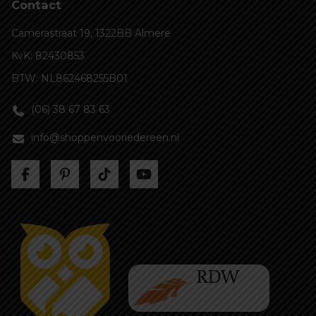
Contact
Camerastraat 19, 1322BB Almere
KvK: 82430853
BTW: NL862468255B01
(06) 38 67 83 63
info@shoppenvooriedereen.nl