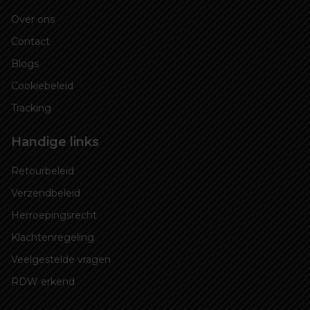
Over ons
Contact
Blogs
Cookiebeleid
Tracking
Handige links
Retourbeleid
Verzendbeleid
Herroepingsrecht
Klachtenregeling
Veelgestelde vragen
RDW erkend