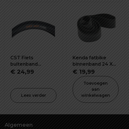
€ 19,99.
€ 9,9
CST Fiets
Kenda fatbike
buitenband
binnenband 24 X
26x1.95 inch C1820
4.0 inch K1188
€
24,99
€
19,99
Toevoegen
aan
Lees verder
winkelwagen
Algemeen