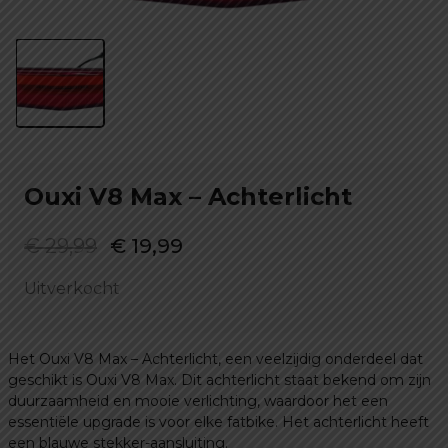
Ouxi V8 Max – Achterlicht
Oorspronkelijke
Huidige
€
29,99
€
19,99
prijs
prijs
Uitverkocht
was:
is:
€ 29,99.
€ 19,99.
Het Ouxi V8 Max – Achterlicht, een veelzijdig onderdeel dat
geschikt is Ouxi V8 Max. Dit achterlicht staat bekend om zijn
duurzaamheid en mooie verlichting, waardoor het een
essentiële upgrade is voor elke fatbike. Het achterlicht heeft
een blauwe stekker-aansluiting.