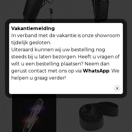
Vakantiemelding
In verband met de vakantie is onze showroom
Opbergtas
Opbergtas
tijdelijk gesloten.
elektrische step E-
elektrische step 5L
Uiteraard kunnen wij uw bestelling nog
bike 5L waterdicht
waterdicht en
Oorspronkelijke
Huidige
Oorspronkel
Hui
€
24,99
€
24,99
€
34,99
€
39,99
en schokbestendig
schokbestendig
steeds bij u laten bezorgen. Heeft u vragen of
prijs
prijs
prijs
prij
Toevoegen
Toevoegen
wilt u een bestelling plaatsen? Neem dan
was:
is:
was:
is:
aan
aan
gerust contact met ons op via
WhatsApp
. We
winkelwagen
winkelwagen
€ 34,99.
€ 24,99.
€ 39,99.
€ 2
helpen u graag verder!