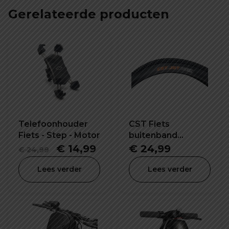
Gerelateerde producten
Telefoonhouder
CST Fiets
Fiets - Step - Motor
buitenband
26x1.95 inch C1820
Oorspronkelijke
Huidige
€
14,99
€
24,99
€
24,99
prijs
prijs
Lees verder
Lees verder
was:
is:
€ 24,99.
€ 14,99.