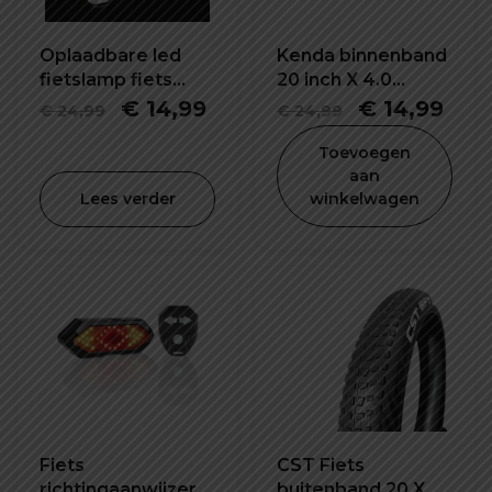
Oplaadbare led
Kenda binnenband
fietslamp fiets
20 inch X 4.0
waarschuwing
K1188E
Oorspronkelijke
Huidige
Oorspronke
Hui
€
14,99
€
14,99
€
24,99
€
24,99
veiligheid lamp
prijs
prijs
prijs
prijs
Toevoegen
was:
is:
was:
is:
aan
Lees verder
winkelwagen
€ 24,99.
€ 14,99.
€ 24,99.
€ 14
Fiets
CST Fiets
richtingaanwijzer -
buitenband 20 X