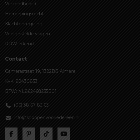
Verzendbeleid
Herroepingsrecht
Klachtenregeling
Veelgestelde vragen
RDW erkend
Contact
Camerastraat 19, 1322BB Almere
KvK: 82430853
BTW: NL862468255B01
(06) 38 67 83 63
info@shoppenvooriedereen.nl