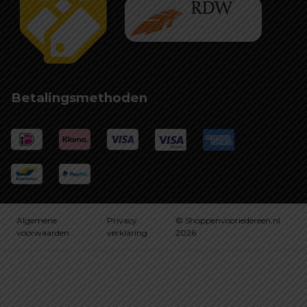
Betalingsmethoden
Algemene
Privacy
© Shoppenvooriedereen.nl
voorwaarden
verklaring
2026