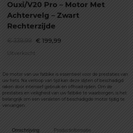
Ouxi/V20 Pro – Motor Met
Achtervelg – Zwart
Rechterzijde
Oorspronkelijke
Huidige
€
339,99
€
199,99
prijs
prijs
Uitverkocht
was:
is:
€ 339,99.
€ 199,99.
De motor van uw fatbike is essentieel voor de prestaties van
uw fiets. Na verloop van tijd kan deze slijten of beschadigd
raken door intensief gebruik en offroad-rijden. Om de
prestaties en veiligheid van uw fatbike te waarborgen, is het
belangrijk om een versleten of beschadigde motor tijdig te
vervangen.
Omschrijving
Productinformatie