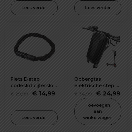
48mm
prijs
prijs
Lees verder
Lees verder
was:
is:
€ 24,99.
€ 14
Fiets E-step
Opbergtas
codeslot cijferslot
elektrische step E-
57X120 mm
bike 5L waterdicht
Oorspronkelijke
Huidige
Oorspronke
Hui
€
14,99
€
24,99
€
29,99
€
34,99
en schokbestendig
prijs
prijs
prijs
prij
Toevoegen
was:
is:
was:
is:
aan
Lees verder
winkelwagen
€ 29,99.
€ 14,99.
€ 34,99.
€ 2