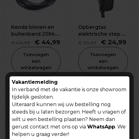
Kenda binnen en
Opbergtas
buitenband 20X4.0
elektrische step 5L
inch
waterdicht en
Oorspronkelijke
Huidige
Oorspronkel
Hui
€
44,99
€
24,99
€
49,99
€
39,99
schokbestendig
prijs
prijs
prijs
prij
Toevoegen
Toevoegen
was:
is:
was:
is:
aan
aan
winkelwagen
winkelwagen
€ 49,99.
€ 44,99.
€ 39,99.
€ 2
Vakantiemelding
In verband met de vakantie is onze showroom
tijdelijk gesloten.
Uiteraard kunnen wij uw bestelling nog
steeds bij u laten bezorgen. Heeft u vragen of
wilt u een bestelling plaatsen? Neem dan
gerust contact met ons op via
WhatsApp
. We
helpen u graag verder!