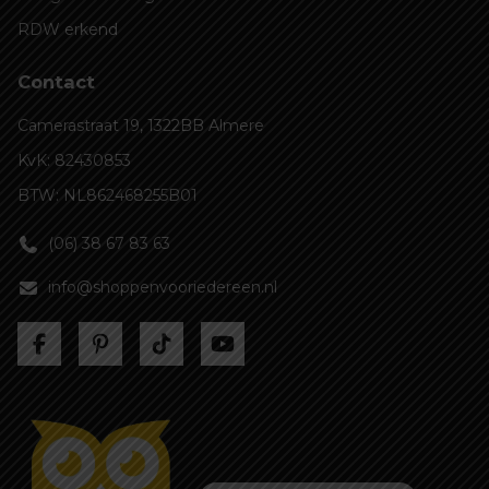
RDW erkend
Contact
Camerastraat 19, 1322BB Almere
KvK: 82430853
BTW: NL862468255B01
(06) 38 67 83 63
info@shoppenvooriedereen.nl