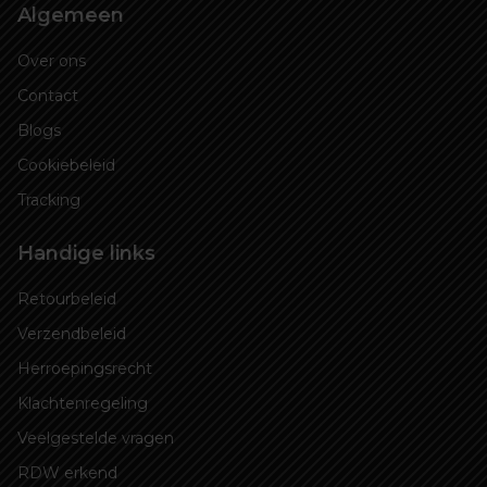
Algemeen
Over ons
Contact
Blogs
Cookiebeleid
Tracking
Handige links
Retourbeleid
Verzendbeleid
Herroepingsrecht
Klachtenregeling
Veelgestelde vragen
RDW erkend