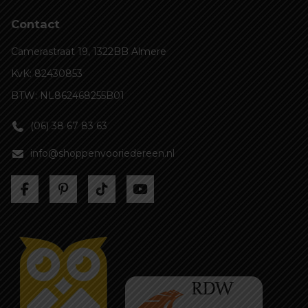
Contact
Camerastraat 19, 1322BB Almere
KvK: 82430853
BTW: NL862468255B01
(06) 38 67 83 63
info@shoppenvooriedereen.nl