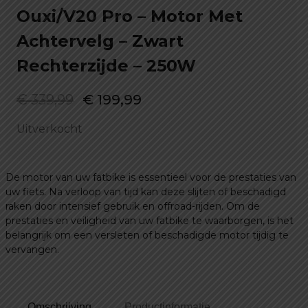
Ouxi/V20 Pro – Motor Met
Achtervelg – Zwart
Rechterzijde – 250W
Oorspronkelijke
Huidige
€
339,99
€
199,99
prijs
prijs
Uitverkocht
was:
is:
€ 339,99.
€ 199,99.
De motor van uw fatbike is essentieel voor de prestaties van
uw fiets. Na verloop van tijd kan deze slijten of beschadigd
raken door intensief gebruik en offroad-rijden. Om de
prestaties en veiligheid van uw fatbike te waarborgen, is het
belangrijk om een versleten of beschadigde motor tijdig te
vervangen.
Omschrijving
Productinformatie