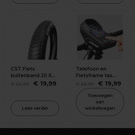
was:
is:
€ 19,99.
€ 9,99.
CST Fiets
Telefoon en
buitenband 20 X
Fietsframe tas
2.40 inch
waterdicht en
Oorspronkelijke
Huidige
Oorspronkel
Hui
€
19,99
€
19,99
€
24,99
€
29,99
schokbestendig
prijs
prijs
prijs
prijs
Toevoegen
was:
is:
was:
is:
aan
Lees verder
winkelwagen
€ 24,99.
€ 19,99.
€ 29,99.
€ 19