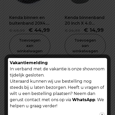
Kenda binnen en
Kenda binnenband
buitenband 20X4.0
20 inch X 4.0
inch
K1188E
Oorspronkelijke
Huidige
Oorspronke
Hui
€
44,99
€
14,99
€
49,99
€
24,99
prijs
prijs
prijs
prijs
Toevoegen
Toevoegen
was:
is:
was:
is:
aan
aan
winkelwagen
winkelwagen
€ 49,99.
€ 44,99.
€ 24,99.
€ 14
Vakantiemelding
In verband met de vakantie is onze showroom
tijdelijk gesloten.
Uiteraard kunnen wij uw bestelling nog
steeds bij u laten bezorgen. Heeft u vragen of
wilt u een bestelling plaatsen? Neem dan
gerust contact met ons op via
WhatsApp
. We
helpen u graag verder!
Fiets bekerhouder
Fietsmuts -